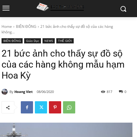
Home
BIỂN ĐÔNG
21 bức ảnh cho thấy sự đồ sộ của các hàng
không...
BIỂN ĐÔNG
Giáo Dục
NEWS
THẾ GIỚI
21 bức ảnh cho thấy sự đồ sộ
của các hàng không mẫu hạm
Hoa Kỳ
By
Hoang Viet
08/06/2020
817
0