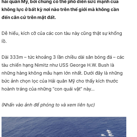
hải quân Mỹ, bởi chúng có thể phô diễn sức mạnh của
không lực ở bất kỳ nơi nào trên thế giới mà không cần
đến căn cứ trên mặt đất.
Dễ hiểu, kích cỡ của các con tàu này cũng thật sự khổng
lồ.
Dài 333m – tức khoảng 3 lần chiều dài sân bóng đá – các
tàu chiến hạng Nimitz như USS George H.W. Bush là
những hàng không mẫu hạm lớn nhất. Dưới đây là những
bức ảnh chọn lọc của Hải quân Mỹ cho thấy kích thước
hoành tráng của những “con quái vật” này…
(Nhấn vào ảnh để phóng to và xem liên tục)