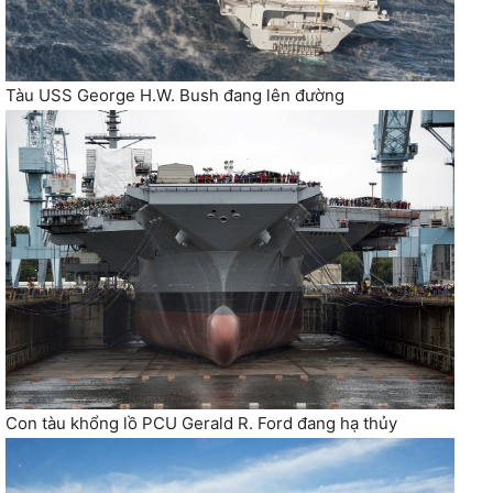
Tàu USS George H.W. Bush đang lên đường
Con tàu khổng lồ PCU Gerald R. Ford đang hạ thủy