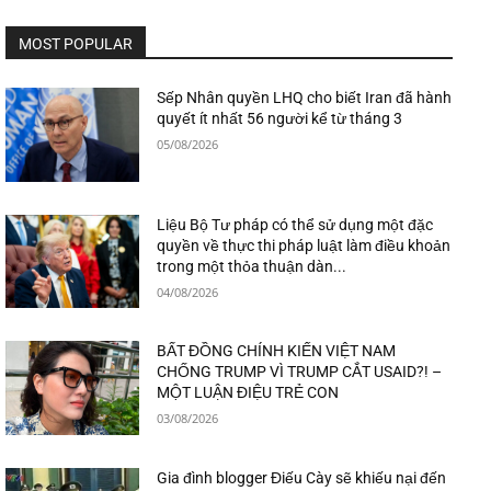
MOST POPULAR
Sếp Nhân quyền LHQ cho biết Iran đã hành
quyết ít nhất 56 người kể từ tháng 3
05/08/2026
Liệu Bộ Tư pháp có thể sử dụng một đặc
quyền về thực thi pháp luật làm điều khoản
trong một thỏa thuận dàn...
04/08/2026
BẤT ĐỒNG CHÍNH KIẾN VIỆT NAM
CHỐNG TRUMP VÌ TRUMP CẮT USAID?! –
MỘT LUẬN ĐIỆU TRẺ CON
03/08/2026
Gia đình blogger Điếu Cày sẽ khiếu nại đến