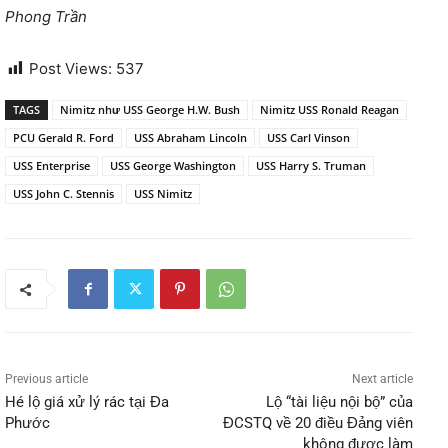
Phong Trần
Post Views:
537
TAGS
Nimitz như USS George H.W. Bush
Nimitz USS Ronald Reagan
PCU Gerald R. Ford
USS Abraham Lincoln
USS Carl Vinson
USS Enterprise
USS George Washington
USS Harry S. Truman
USS John C. Stennis
USS Nimitz
Previous article
Next article
Hé lộ giá xử lý rác tại Đa
Lộ “tài liệu nội bộ” của
Phước
ĐCSTQ về 20 điều Đảng viên
không được làm