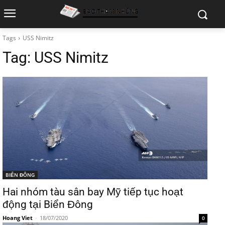
Tags
USS Nimitz
Tag:
USS Nimitz
BIỂN ĐÔNG
Hai nhóm tàu sân bay Mỹ tiếp tục hoạt
động tại Biển Đông
Hoang Viet
-
18/07/2020
0