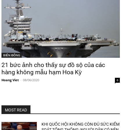
BIỂN ĐÔNG
21 bức ảnh cho thấy sự đồ sộ của các
hàng không mẫu hạm Hoa Kỳ
Hoang Viet
-
08/06/2020
0
MOST READ
KHI QUỐC HỘI KHÔNG CÒN ĐỦ SỨC KIỂM
SOÁT TỔNG THỐNG: NGƯỜI DÂN CÓ NÊN