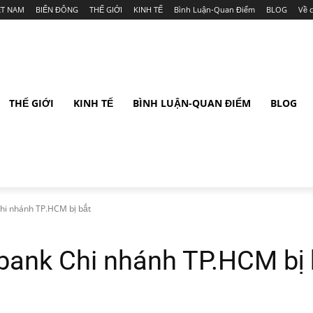
ỆT NAM
BIỂN ĐÔNG
THẾ GIỚI
KINH TẾ
Bình Luận-Quan Điểm
BLOG
Về 
THẾ GIỚI
KINH TẾ
BÌNH LUẬN-QUAN ĐIỂM
BLOG
hi nhánh TP.HCM bị bắt
bank Chi nhánh TP.HCM bị 