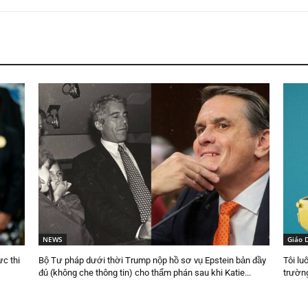
NEWS
Giáo 
c thi
Bộ Tư pháp dưới thời Trump nộp hồ sơ vụ Epstein bản đầy
Tôi lu
đủ (không che thông tin) cho thẩm phán sau khi Katie...
trườn