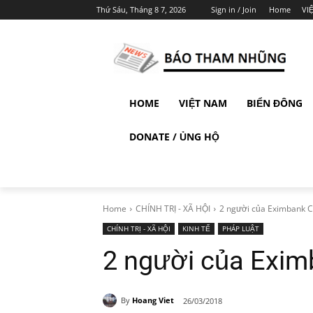
Thứ Sáu, Tháng 8 7, 2026
Sign in / Join
Home
VI
HOME
VIỆT NAM
BIỂN ĐÔNG
DONATE / ỦNG HỘ
Home
CHÍNH TRỊ - XÃ HỘI
2 người của Eximbank C
CHÍNH TRỊ - XÃ HỘI
KINH TẾ
PHÁP LUẬT
2 người của Exim
By
Hoang Viet
26/03/2018