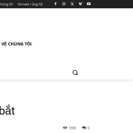
chúng tôi
Donate / ủng hộ
VỀ CHÚNG TÔI
bắt
1390
0