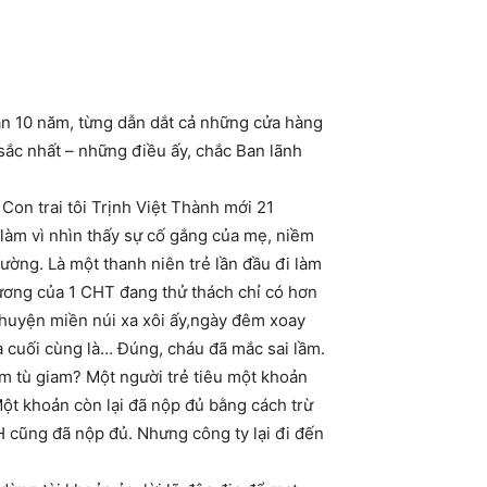
ần 10 năm, từng dẫn dắt cả những cửa hàng
sắc nhất – những điều ấy, chắc Ban lãnh
Con trai tôi Trịnh Việt Thành mới 21
 làm vì nhìn thấy sự cố gắng của mẹ, niềm
ờng. Là một thanh niên trẻ lần đầu đi làm
 lương của 1 CHT đang thử thách chỉ có hơn
 huyện miền núi xa xôi ấy,ngày đêm xoay
à cuối cùng là… Đúng, cháu đã mắc sai lầm.
năm tù giam? Một người trẻ tiêu một khoản
ột khoản còn lại đã nộp đủ bằng cách trừ
CH cũng đã nộp đủ. Nhưng công ty lại đi đến