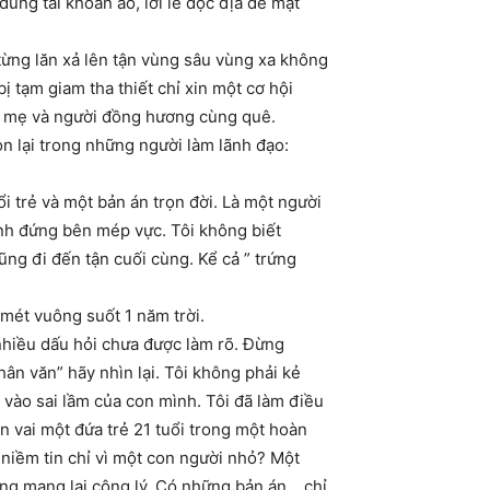
dùng tài khoản ảo, lời lẽ độc địa để mạt
ã từng lăn xả lên tận vùng sâu vùng xa không
ị tạm giam tha thiết chỉ xin một cơ hội
ời mẹ và người đồng hương cùng quê.
còn lại trong những người làm lãnh đạo:
ổi trẻ và một bản án trọn đời. Là một người
mình đứng bên mép vực. Tôi không biết
ũng đi đến tận cuối cùng. Kể cả ” trứng
mét vuông suốt 1 năm trời.
 nhiều dấu hỏi chưa được làm rõ. Đừng
hân văn” hãy nhìn lại. Tôi không phải kẻ
vào sai lầm của con mình. Tôi đã làm điều
n vai một đứa trẻ 21 tuổi trong một hoàn
t niềm tin chỉ vì một con người nhỏ? Một
ũng mang lại công lý. Có những bản án… chỉ