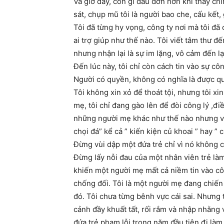
Và giờ đây, còn gì đau đớn hơn khi thấy ch
sát, chụp mũ tôi là người bao che, cấu kết, 
Tôi đã từng hy vọng, công ty nơi mà tôi đã 
ai trợ giúp như thế nào. Tôi viết tâm thư đ
nhưng nhận lại là sự im lặng, vô cảm đến 
Đến lúc này, tôi chỉ còn cách tin vào sự cô
Người có quyền, không có nghĩa là được q
Tôi không xin xỏ để thoát tội, nhưng tôi xi
mẹ, tôi chỉ đang gào lên để đòi công lý ,đ
những người mẹ khác như thế nào nhưng việc
chọi đá” kể cả ” kiến kiện củ khoai ” hay ” 
Đừng vùi dập một đứa trẻ chỉ vì nó không 
Đừng lấy nỗi đau của một nhân viên trẻ là
khiến một người mẹ mất cả niềm tin vào côn
chống đối. Tôi là một người mẹ đang chiến
đó. Tôi chưa từng bênh vực cái sai. Nhưng 
cảnh đầy khuất tất, rối rắm và nhập nhằng 
đứa trẻ phạm lỗi trong năm đầu tiên đi làm