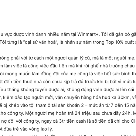
khu vực được vinh danh nhiều năm tại Winmart+. Tôi đã gắn bó g
ôi từng là “đại sứ văn hoá”, là nhân sự nằm trong Top 10% xuất 
ng phải với tư cách một người quản lý cũ, mà là một người mẹ. 
m làm việc là công việc đầu tiên mà khi rời ghế nhà trường cháu
ôi mong muốn làm đồng đội của mẹ cũng là việc hết sức bình thư
ật đến tiền thuê nhà còn chưa kịp trả đủ trước khi bị bắt vì mức
ều tháng không tuyển được ai, không động viên được ai lên cái
sự, kiêm đào tạo người mới, vận chuyển hàng hóa hud xa 30km, v
 để bị khép vào tội tham ô tài sản khoản 2 – mức án từ 7 đến 15 
cho công ty. Một người mẹ hoàn trả 24 triệu sau chưa đầy 24h. M
ợ đối với công ty, ngay cả 3tr tiền cash là số tiền đã chi cho 
 đứa trẻ vào vòng lao lý.