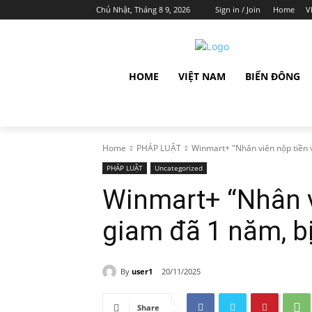
Chủ Nhật, Tháng 8 9, 2026
Sign in / Join
Home
V
HOME
VIỆT NAM
BIỂN ĐÔNG
Home
PHÁP LUẬT
Winmart+ "Nhân viên nộp tiền về
PHÁP LUẬT
Uncategorized
Winmart+ “Nhân vi
giam đã 1 năm, bị
By
user1
20/11/2025
Share