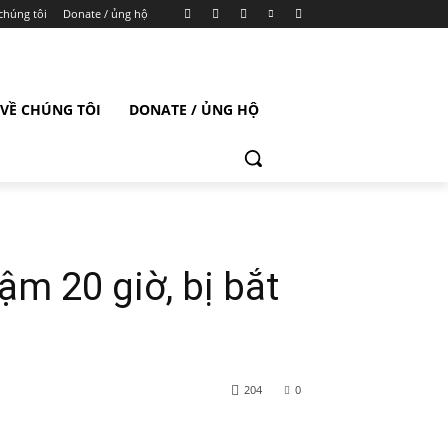
chúng tôi
Donate / ủng hộ
VỀ CHÚNG TÔI
DONATE / ỦNG HỘ
ậm 20 giờ, bị bắt
204
0