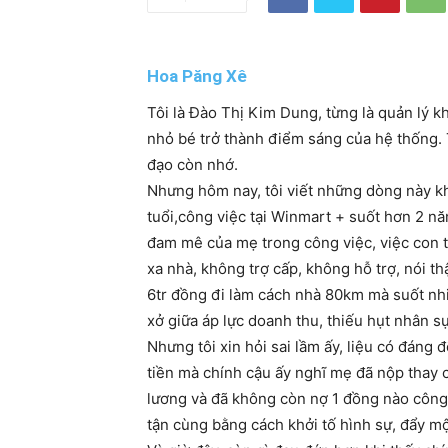
Hoa Păng Xê
Tôi là Đào Thị Kim Dung, từng là quản lý 
nhỏ bé trở thành điểm sáng của hệ thống. T
đạo còn nhớ.
Nhưng hôm nay, tôi viết những dòng này khô
tuổi,công việc tại Winmart + suốt hơn 2 nă
đam mê của mẹ trong công việc, việc con t
xa nhà, không trợ cấp, không hỗ trợ, nói th
6tr đồng đi làm cách nhà 80km mà suốt nhi
xở giữa áp lực doanh thu, thiếu hụt nhân 
Nhưng tôi xin hỏi sai lầm ấy, liệu có đáng
tiền mà chính cậu ấy nghĩ mẹ đã nộp thay 
lương và đã không còn nợ 1 đồng nào công n
tận cùng bằng cách khởi tố hình sự, đẩy một