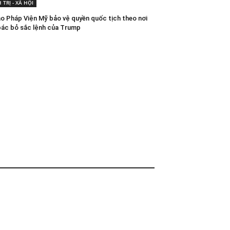
 TRỊ - XÃ HỘI
ao Pháp Viện Mỹ bảo vệ quyền quốc tịch theo nơi
 bác bỏ sắc lệnh của Trump