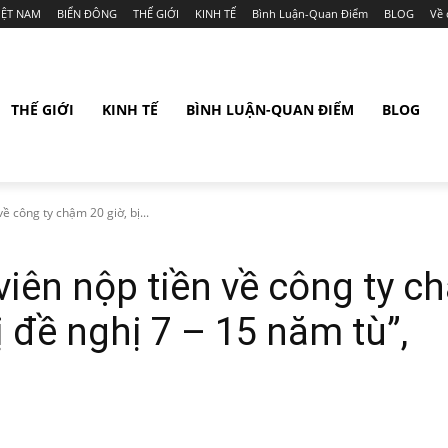
IỆT NAM
BIỂN ĐÔNG
THẾ GIỚI
KINH TẾ
Bình Luận-Quan Điểm
BLOG
Về 
THẾ GIỚI
KINH TẾ
BÌNH LUẬN-QUAN ĐIỂM
BLOG
 công ty chậm 20 giờ, bị...
ên nộp tiền về công ty ch
 đề nghị 7 – 15 năm tù”,