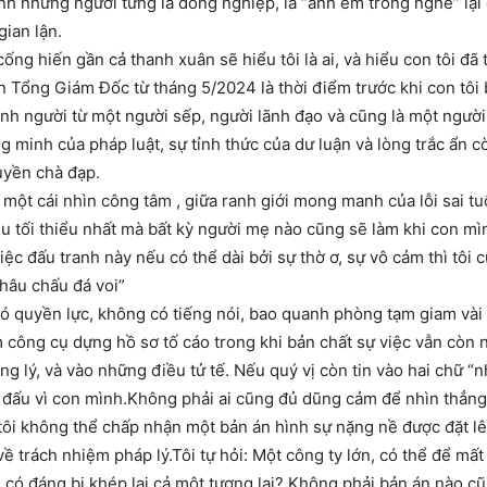
ính những người từng là đồng nghiệp, là “anh em trong nghề” lại 
gian lận.
cống hiến gần cả thanh xuân sẽ hiểu tôi là ai, và hiểu con tôi đ
ến Tổng Giám Đốc từ tháng 5/2024 là thời điểm trước khi con tôi b
lạnh người từ một người sếp, người lãnh đạo và cũng là một ngư
ng minh của pháp luật, sự tỉnh thức của dư luận và lòng trắc ẩn 
uyền chà đạp.
n một cái nhìn công tâm , giữa ranh giới mong manh của lỗi sai tu
iều tối thiểu nhất mà bất kỳ người mẹ nào cũng sẽ làm khi con 
 đấu tranh này nếu có thể dài bởi sự thờ ơ, sự vô cảm thì tôi c
châu chấu đá voi”
có quyền lực, không có tiếng nói, bao quanh phòng tạm giam vài 
m công cụ dựng hồ sơ tố cáo trong khi bản chất sự việc vẫn còn
g lý, và vào những điều tử tế. Nếu quý vị còn tin vào hai chữ “n
 đấu vì con mình.Không phải ai cũng đủ dũng cảm để nhìn thẳng 
tôi không thể chấp nhận một bản án hình sự nặng nề được đặt lê
về trách nhiệm pháp lý.Tôi tự hỏi: Một công ty lớn, có thể để mấ
, có đáng bị khép lại cả một tương lai? Không phải bản án nào c