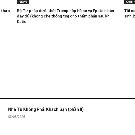
NEWS
CHÍNH
ề thực
Bộ Tư pháp dưới thời Trump nộp hồ sơ vụ Epstein bản
Tối c
đầy đủ (không che thông tin) cho thẩm phán sau khi
sinh,
Katie...
Nhà Tù Không Phải Khách Sạn (phần II)
08/08/2026