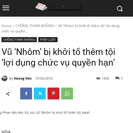
Home
CHỐNG THAM NHŨNG
Vũ ‘Nhôm’ bị khởi tố thêm tội ‘lợi dụng
chức vụ quyền...
CHỐNG THAM NHŨNG
PHÁP LUẬT
Vũ ‘Nhôm’ bị khởi tố thêm tội
‘lợi dụng chức vụ quyền hạn’
By
Hoang Viet
07/02/2018
1359
0
g Phan Văn Anh Vũ, tức Vũ 'Nhôm' bị khởi tố thêm tội danh.
VOA