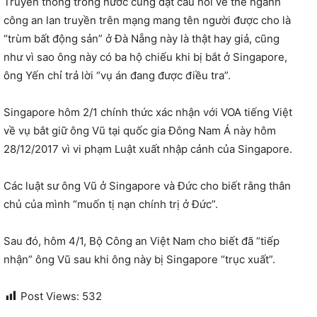
Truyền thông trong nước cũng đặt câu hỏi về thẻ ngành
công an lan truyền trên mạng mang tên người được cho là
“trùm bất động sản” ở Đà Nẵng này là thật hay giả, cũng
như vì sao ông này có ba hộ chiếu khi bị bắt ở Singapore,
ông Yến chỉ trả lời “vụ án đang được điều tra”.
Singapore hôm 2/1 chính thức xác nhận với VOA tiếng Việt
về vụ bắt giữ ông Vũ tại quốc gia Đông Nam Á này hôm
28/12/2017 vì vi phạm Luật xuất nhập cảnh của Singapore.
Các luật sư ông Vũ ở Singapore và Đức cho biết rằng thân
chủ của mình “muốn tị nạn chính trị ở Đức”.
Sau đó, hôm 4/1, Bộ Công an Việt Nam cho biết đã “tiếp
nhận” ông Vũ sau khi ông này bị Singapore “trục xuất”.
Post Views:
532