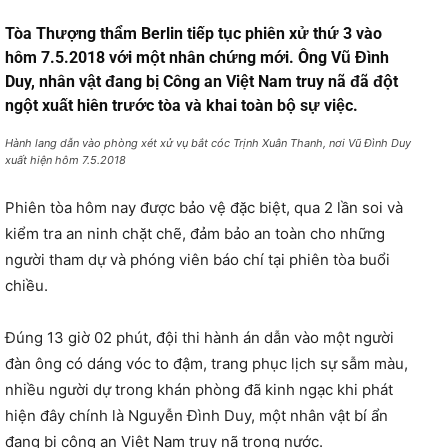
Tòa Thượng thẩm Berlin tiếp tục phiên xử thứ 3 vào
hôm 7.5.2018 với một nhân chứng mới. Ông Vũ Đình
Duy, nhân vật đang bị Công an Việt Nam truy nã đã đột
ngột xuất hiên trước tòa và khai toàn bộ sự việc.
Hành lang dẫn vào phòng xét xử vụ bắt cóc Trịnh Xuân Thanh, nơi Vũ Đình Duy
xuất hiện hôm 7.5.2018
Phiên tòa hôm nay được bảo vệ đặc biệt, qua 2 lần soi và
kiểm tra an ninh chặt chẽ, đảm bảo an toàn cho những
người tham dự và phóng viên báo chí tại phiên tòa buổi
chiều.
Đúng 13 giờ 02 phút, đội thi hành án dẫn vào một người
đàn ông có dáng vóc to đậm, trang phục lịch sự sẫm màu,
nhiều người dự trong khán phòng đã kinh ngạc khi phát
hiện đây chính là Nguyễn Đình Duy, một nhân vật bí ẩn
đang bị công an Việt Nam truy nã trong nước.