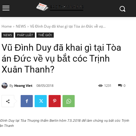
Home
NEWS
Vũ Đình Duy đã khai gì tại Tòa án Đức về vụ...
NEWS
PHÁP LUẬT
THẾ GIỚI
Vũ Đình Duy đã khai gì tại Tòa
án Đức về vụ bắt cóc Trịnh
Xuân Thanh?
By
Hoang Viet
08/05/2018
1231
0
 Đình Duy tại Tòa Thượng thẩm Berlin hôm 7.5.2018 để làm chứng vụ bắt cóc Trịnh
ân Thanh