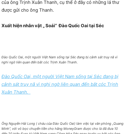
của ông Trịnh Xuân Thanh, cụ thể ở đây có những lá thư
được gửi cho ông Thanh.
Xuất hiện nhân vật „ Soái“ Đào Quốc Oai tại Séc
Đào Quốc Oai, một người Việt Nam sống tại Séc đang bị cảnh sát truy nã vì
nghi ngờ liên quan đến bắt cóc Trịnh Xuân Thanh.
Đào Quốc Oai, một người Việt Nam sống tại Séc đang bị
cảnh sát truy nã vì nghi ngờ liên quan đến bắt cóc Trịnh
Xuân Thanh.
Ông Nguyễn Hải Long ( cháu của Đào Quốc Oai) làm việc tại văn phòng „Quang
Minh“, với vỏ bọc chuyển tiền cho hãng MoneyGram được cho là đã đưa 10
đến 20 triệu Euro từ Việt Nam sang Cộng Hòa Séc ngay trước vụ bắt cóc ông