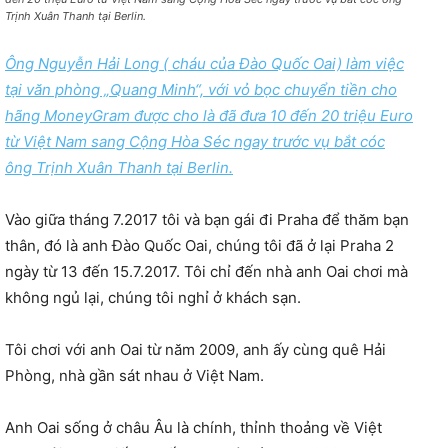
Trịnh Xuân Thanh tại Berlin.
Ông Nguyễn Hải Long ( cháu của Đào Quốc Oai) làm việc
tại văn phòng „Quang Minh“, với vỏ bọc chuyển tiền cho
hãng MoneyGram được cho là đã đưa 10 đến 20 triệu Euro
từ Việt Nam sang Cộng Hòa Séc ngay trước vụ bắt cóc
ông Trịnh Xuân Thanh tại Berlin.
Vào giữa tháng 7.2017 tôi và bạn gái đi Praha để thăm bạn
thân, đó là anh Đào Quốc Oai, chúng tôi đã ở lại Praha 2
ngày từ 13 đến 15.7.2017. Tôi chỉ đến nhà anh Oai chơi mà
không ngủ lại, chúng tôi nghỉ ở khách sạn.
Tôi chơi với anh Oai từ năm 2009, anh ấy cùng quê Hải
Phòng, nhà gần sát nhau ở Việt Nam.
Anh Oai sống ở châu Âu là chính, thỉnh thoảng về Việt