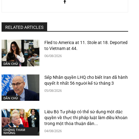
RELATED ARTICLES
Fled to America at 11. Stole at 18. Deported
to Vietnam at 44.
06/08/2026
DÂN CHỦ
Sếp Nhân quyền LHQ cho biết Iran đã hành
quyết ít nhất 56 người kể từ tháng 3
05/08/2026
DÂN CHỦ
Liệu Bộ Tư pháp có thể sử dụng một đặc
quyền về thực thi pháp luật làm điều khoản
trong một thỏa thuận dàn...
CHỐNG THAM
04/08/2026
NHŨNG