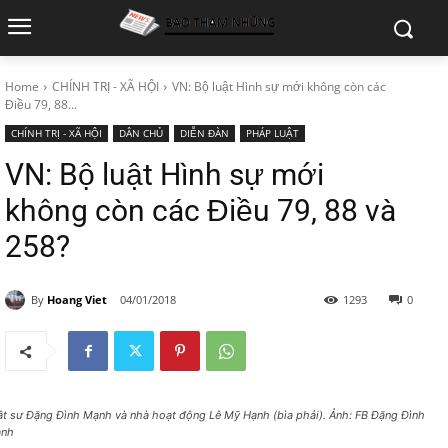
Home
CHÍNH TRỊ - XÃ HỘI
VN: Bộ luật Hình sự mới không còn các
Điều 79, 88...
CHÍNH TRỊ - XÃ HỘI
DÂN CHỦ
DIỄN ĐÀN
PHÁP LUẬT
VN: Bộ luật Hình sự mới
không còn các Điều 79, 88 và
258?
By
Hoang Viet
04/01/2018
1293
0
ật sư Đặng Đình Mạnh và nhà hoạt động Lê Mỹ Hạnh (bìa phải). Ảnh: FB Đặng Đình
nh