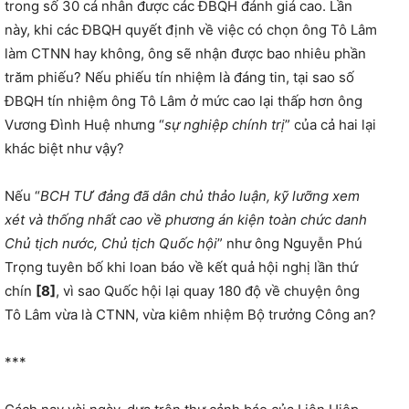
trong số 30 cá nhân được các ĐBQH đánh giá cao. Lần
này, khi các ĐBQH quyết định về việc có chọn ông Tô Lâm
làm CTNN hay không, ông sẽ nhận được bao nhiêu phần
trăm phiếu? Nếu phiếu tín nhiệm là đáng tin, tại sao số
ĐBQH tín nhiệm ông Tô Lâm ở mức cao lại thấp hơn ông
Vương Đình Huệ nhưng “
sự nghiệp chính trị
” của cả hai lại
khác biệt như vậy?
Nếu “
BCH TƯ đảng
đã dân chủ thảo luận, kỹ lưỡng xem
xét và thống nhất cao về phương án kiện toàn chức danh
Chủ tịch nước, Chủ tịch Quốc hội
” như ông Nguyễn Phú
Trọng tuyên bố khi loan báo về kết quả hội nghị lần thứ
chín
[8]
, vì sao Quốc hội lại quay 180 độ về chuyện ông
Tô Lâm vừa là CTNN, vừa kiêm nhiệm Bộ trưởng Công an?
***