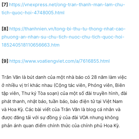
[7]
https://vnexpress.net/ong-tran-thanh-man-lam-chu-
tich-quoc-hoi-4748005.html
[8]
https://thanhnien.vn/tong-bi-thu-tu-thong-nhat-cao-
phuong-an-nhan-su-chu-tich-nuoc-chu-tich-quoc-hoi-
185240518110656663.htm
[9]
https://www.voatiengviet.com/a/7616855.html
Trân Văn là bút danh của một nhà báo có 28 năm làm việc
ở nhiều vị trí khác nhau (Cộng tác viên, Phóng viên, Biên
tập viên, Thư ký Tòa soạn) của một số đài truyền hình, đài
phát thanh, nhật báo, tuần báo, báo điện tử tại Việt Nam
và Hoa Kỳ. Các bài viết của Trân Văn là blog cá nhân và
được đăng tải với sự đồng ý của đài VOA nhưng không
phản ánh quan điểm chính thức của chính phủ Hoa Kỳ.