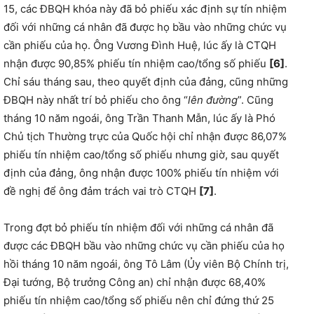
15, các ĐBQH khóa này đã bỏ phiếu xác định sự tín nhiệm
đối với những cá nhân đã được họ bầu vào những chức vụ
cần phiếu của họ. Ông Vương Đình Huệ, lúc ấy là CTQH
nhận được 90,85% phiếu tín nhiệm cao/tổng số phiếu
[6]
.
Chỉ sáu tháng sau, theo quyết định của đảng, cũng những
ĐBQH này nhất trí bỏ phiếu cho ông “
lên đường
”. Cũng
tháng 10 năm ngoái, ông Trần Thanh Mẫn, lúc ấy là Phó
Chủ tịch Thường trực của Quốc hội chỉ nhận được 86,07%
phiếu tín nhiệm cao/tổng số phiếu nhưng giờ, sau quyết
định của đảng, ông nhận được 100% phiếu tín nhiệm với
đề nghị để ông đảm trách vai trò CTQH
[7]
.
Trong đợt bỏ phiếu tín nhiệm đối với những cá nhân đã
được các ĐBQH bầu vào những chức vụ cần phiếu của họ
hồi tháng 10 năm ngoái, ông Tô Lâm (Ủy viên Bộ Chính trị,
Đại tướng, Bộ trưởng Công an) chỉ nhận được 68,40%
phiếu tín nhiệm cao/tổng số phiếu nên chỉ đứng thứ 25