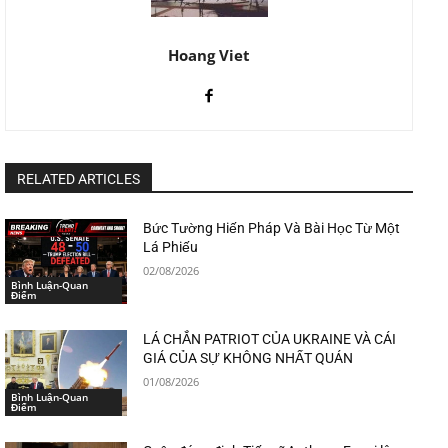
Hoang Viet
RELATED ARTICLES
Bức Tường Hiến Pháp Và Bài Học Từ Một
Lá Phiếu
02/08/2026
Bình Luận-Quan
Điểm
LÁ CHẮN PATRIOT CỦA UKRAINE VÀ CÁI
GIÁ CỦA SỰ KHÔNG NHẤT QUÁN
01/08/2026
Bình Luận-Quan
Điểm