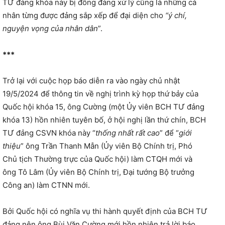
TƯ đảng khóa này bị đồng đảng xử lý cũng là những cá
nhân từng được đảng sắp xếp để đại diện cho
“ý chí,
nguyện vọng của nhân dân
”.
***
Trở lại với cuộc họp báo diễn ra vào ngày chủ nhật
19/5/2024 để thông tin về nghị trình kỳ họp thứ bảy của
Quốc hội khóa 15, ông Cường (một Ủy viên BCH TƯ đảng
khóa 13) hồn nhiên tuyên bố, ở hội nghị lần thứ chín, BCH
TƯ đảng CSVN khóa này “
thống nhất rất cao
” để “
giới
thiệu
” ông Trần Thanh Mẫn (Ủy viên Bộ Chính trị, Phó
Chủ tịch Thường trực của Quốc hội) làm CTQH mới và
ông Tô Lâm (Ủy viên Bộ Chính trị, Đại tướng Bộ trưởng
Công an) làm CTNN mới.
Bởi Quốc hội có nghĩa vụ thi hành quyết định của BCH TƯ
đảng nên ông Bùi Văn Cường mới hồn nhiên trả lời báo