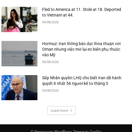
Fled to America at 11. Stole at 18. Deported
to Vietnam at 44.
06/08/2026
Hormuz: Iran thông báo đạt thỏa thuận với
Oman nhưng việc mở lại eo biển phụ thuộc
vào Mỹ
06/08/2026
Sếp Nhân quyền LHQ cho biết Iran đã hành
quyết ít nhất 56 người kể từ tháng 3
05/08/2026
Load more
© Newspaper WordPress Theme by TagDiv