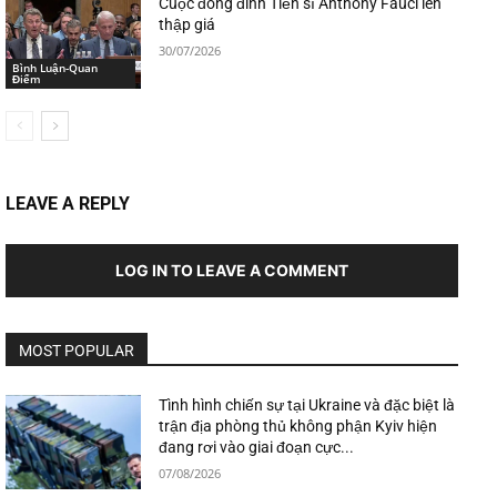
Cuộc đóng đinh Tiến sĩ Anthony Fauci lên
thập giá
30/07/2026
Bình Luận-Quan
Điểm
LEAVE A REPLY
LOG IN TO LEAVE A COMMENT
MOST POPULAR
Tình hình chiến sự tại Ukraine và đặc biệt là
trận địa phòng thủ không phận Kyiv hiện
đang rơi vào giai đoạn cực...
07/08/2026