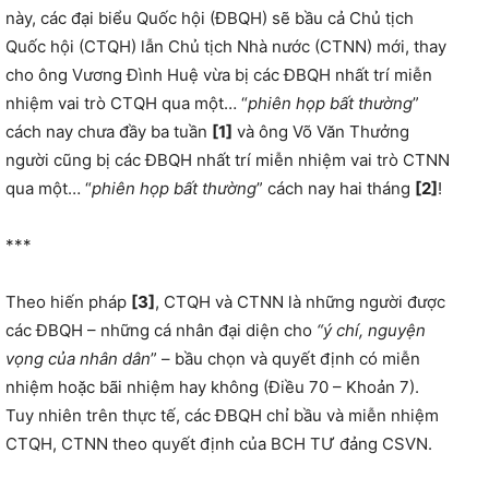
này, các đại biểu Quốc hội (ĐBQH) sẽ bầu cả Chủ tịch
Quốc hội (CTQH) lẫn Chủ tịch Nhà nước (CTNN) mới, thay
cho ông Vương Đình Huệ vừa bị các ĐBQH nhất trí miễn
nhiệm vai trò CTQH qua một… “
phiên họp bất thường
”
cách nay chưa đầy ba tuần
[1]
và ông Võ Văn Thưởng
người cũng bị các ĐBQH nhất trí miễn nhiệm vai trò CTNN
qua một… “
phiên họp bất thường
” cách nay hai tháng
[2]
!
***
Theo hiến pháp
[3]
, CTQH và CTNN là những người được
các ĐBQH – những cá nhân đại diện cho
“ý chí, nguyện
vọng của nhân dân
” – bầu chọn và quyết định có miễn
nhiệm hoặc bãi nhiệm hay không (Điều 70 – Khoản 7).
Tuy nhiên trên thực tế, các ĐBQH chỉ bầu và miễn nhiệm
CTQH, CTNN theo quyết định của BCH TƯ đảng CSVN.