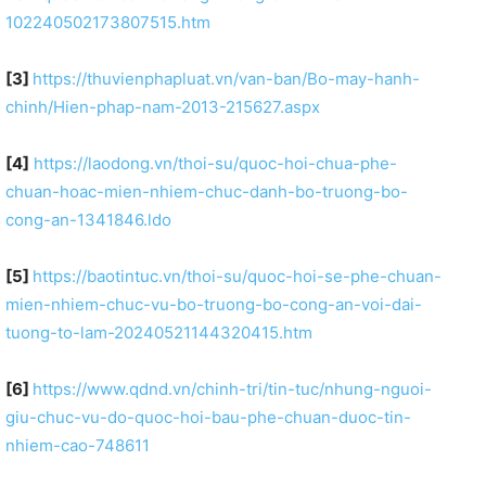
102240502173807515.htm
[3]
https://thuvienphapluat.vn/van-ban/Bo-may-hanh-
chinh/Hien-phap-nam-2013-215627.aspx
[4]
https://laodong.vn/thoi-su/quoc-hoi-chua-phe-
chuan-hoac-mien-nhiem-chuc-danh-bo-truong-bo-
cong-an-1341846.ldo
[5]
https://baotintuc.vn/thoi-su/quoc-hoi-se-phe-chuan-
mien-nhiem-chuc-vu-bo-truong-bo-cong-an-voi-dai-
tuong-to-lam-20240521144320415.htm
[6]
https://www.qdnd.vn/chinh-tri/tin-tuc/nhung-nguoi-
giu-chuc-vu-do-quoc-hoi-bau-phe-chuan-duoc-tin-
nhiem-cao-748611