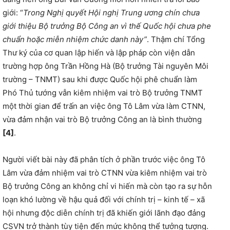
giới: “
Trong Nghị quyết Hội nghị Trung ương chín chưa
giới thiệu Bộ trưởng Bộ Công an vì thế Quốc hội chưa phe
chuẩn hoặc miễn nhiệm chức danh này
”
. Thậm chí Tổng
Thư ký của cơ quan lập hiến và lập pháp còn viện dẫn
trường hợp ông Trần Hồng Hà (Bộ trưởng Tài nguyên Môi
trường – TNMT) sau khi được Quốc hội phê chuẩn làm
Phó Thủ tướng vẫn kiêm nhiệm vai trò Bộ trưởng TNMT
một thời gian để trấn an việc ông Tô Lâm vừa làm CTNN,
vừa đảm nhận vai trò Bộ trưởng Công an là bình thường
[4]
.
Người viết bài này đã phân tích ở phần trước việc ông Tô
Lâm vừa đảm nhiệm vai trò CTNN vừa kiêm nhiệm vai trò
Bộ trưởng Công an không chỉ vi hiến mà còn tạo ra sự hỗn
loạn khó lường về hậu quả đối với chính trị – kinh tế – xã
hội nhưng độc diễn chính trị đã khiến giới lãnh đạo đảng
CSVN trở thành tùy tiện đến mức không thể tưởng tượng.