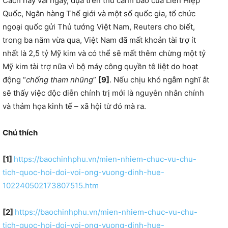
Cách nay vài ngày, dựa trên thư cảnh báo của Liên Hiệp
Quốc, Ngân hàng Thế giới và một số quốc gia, tổ chức
ngoại quốc gửi Thủ tướng Việt Nam, Reuters cho biết,
trong ba năm vừa qua, Việt Nam đã mất khoản tài trợ ít
nhất là 2,5 tỷ Mỹ kim và có thể sẽ mất thêm chừng một tỷ
Mỹ kim tài trợ nữa vì bộ máy công quyền tê liệt do hoạt
động “
chống tham nhũng
”
[9]
. Nếu chịu khó ngẫm nghĩ ắt
sẽ thấy việc độc diễn chính trị mới là nguyên nhân chính
và thảm họa kinh tế – xã hội từ đó mà ra.
Chú thích
[1]
https://baochinhphu.vn/mien-nhiem-chuc-vu-chu-
tich-quoc-hoi-doi-voi-ong-vuong-dinh-hue-
102240502173807515.htm
[2]
https://baochinhphu.vn/mien-nhiem-chuc-vu-chu-
tich-quoc-hoi-doi-voi-ong-vuong-dinh-hue-