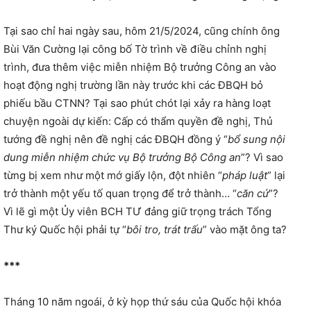
Tại sao chỉ hai ngày sau, hôm 21/5/2024, cũng chính ông
Bùi Văn Cường lại công bố Tờ trình về điều chỉnh nghị
trình, đưa thêm việc miễn nhiệm Bộ trưởng Công an vào
hoạt động nghị trường lần này trước khi các ĐBQH bỏ
phiếu bầu CTNN? Tại sao phút chót lại xảy ra hàng loạt
chuyện ngoài dự kiến: Cấp có thẩm quyền đề nghị, Thủ
tướng đề nghị nên đề nghị các ĐBQH đồng ý “
bổ sung nội
dung miễn nhiệm chức vụ Bộ trưởng Bộ Công an
”? Vì sao
từng bị xem như một mớ giấy lộn, đột nhiên “
pháp luật
” lại
trở thành một yếu tố quan trọng để trở thành… “
căn cứ
”?
Vì lẽ gì một Ủy viên BCH TƯ đảng giữ trọng trách Tổng
Thư ký Quốc hội phải tự “
bôi tro, trát trấu
” vào mặt ông ta?
***
Tháng 10 năm ngoái, ở kỳ họp thứ sáu của Quốc hội khóa