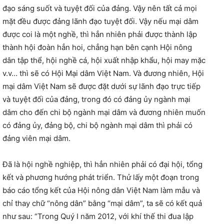
đạo sáng suốt và tuyệt đối của đảng. Vậy nên tất cả mọi
mặt đều được đảng lãnh đạo tuyệt đối. Vậy nếu mại dâm
được coi là một nghề, thì hẳn nhiên phải được thành lập
thành hội đoàn hẳn hoi, chẳng hạn bên cạnh Hội nông
dân tập thể, hội nghề cá, hội xuất nhập khẩu, hội may mặc
v.v… thì sẽ có Hội Mại dâm Việt Nam. Và đương nhiên, Hội
mại dâm Việt Nam sẽ được đặt dưới sự lãnh đạo trực tiếp
và tuyệt đối của đảng, trong đó có đảng ủy ngành mại
dâm cho đến chi bộ ngành mại dâm và đương nhiên muốn
có đảng ủy, đảng bộ, chi bộ ngành mại dâm thì phải có
đảng viên mại dâm.
Đã là hội nghề nghiệp, thì hẳn nhiên phải có đại hội, tổng
kết và phương hướng phát triển. Thử lấy một đoạn trong
báo cáo tổng kết của Hội nông dân Việt Nam làm mẫu và
chỉ thay chữ “nông dân” bằng “mại dâm”, ta sẽ có kết quả
như sau: “Trong Quý I năm 2012, với khí thế thi đua lập