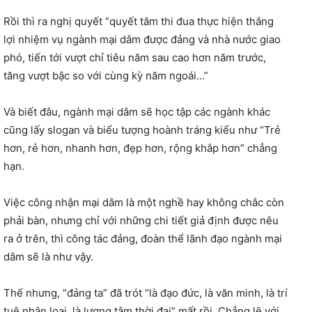
Rồi thì ra nghị quyết “quyết tâm thi đua thực hiện thắng
lợi nhiệm vụ ngành mại dâm được đảng và nhà nước giao
phó, tiến tới vượt chỉ tiêu năm sau cao hơn năm trước,
tăng vượt bậc so với cùng kỳ năm ngoái…”
Và biết đâu, ngành mại dâm sẽ học tập các ngành khác
cũng lấy slogan và biểu tượng hoành tráng kiểu như “Trẻ
hơn, rẻ hơn, nhanh hơn, đẹp hơn, rộng khắp hơn” chẳng
hạn.
Việc công nhận mại dâm là một nghề hay không chắc còn
phải bàn, nhưng chỉ với những chi tiết giả định được nêu
ra ở trên, thì công tác đảng, đoàn thể lãnh đạo ngành mại
dâm sẽ là như vậy.
Thế nhưng, “đảng ta” đã trót “là đạo đức, là văn minh, là trí
tuệ nhân loại, là lương tâm thời đại” mất rồi. Chẳng lẽ với