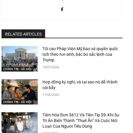
RELATED ARTICLES
Tối cao Pháp Viện Mỹ bảo vệ quyền quốc
tịch theo nơi sinh, bác bỏ sắc lệnh của
Trump
10/07/2026
CHÍNH TRỊ - XÃ HỘI
Hợp đồng kỳ nghỉ, và tại sao nó dễ thành
cái bẫy
11/06/2026
CHÍNH TRỊ - XÃ HỘI
Tấm Hóa Đơn $612 Và Tiền Tip $9: Khi Sự
Tri Ân Biến Thành “Thuế Ẩn” Và Cuộc Nổi
Loạn Của Người Tiêu Dùng