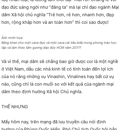
đạo đức sáng ngời như “đảng ta” mà lại chỉ đạo ngành Mại
dâm Xã hội chủ nghĩa “Trẻ hơn, rẻ hơn, nhanh hơn, đẹp
hơn, rộng khắp hơn và an toàn hơn” thì coi sao được!
Ảnh minh họa:
Bằng khen cho một cave đực và một cave cái tiêu biểu trong phong trào học
tập và làm theo tấm gương đạo đức HCM năm 2017?
Và vì thế, mại dâm sẽ chẳng bao giờ được coi là một nghề
ở Việt Nam, dẫu các nhà kinh tế có tính toán đến lợi ích
của nó rằng những vụ Vinashin, Vinalines hay bất cứ vụ
nào, cũng chỉ là con muỗi so với kết quả của ngành mại
dâm theo định hướng Xã hội Chủ nghĩa.
THẾ NHƯNG
Mấy hôm nay, trên mạng đã lưu truyền câu nói định
hướng của Phùng Quốc Hiển, Phó Chủ tịch Quốc hội hẳn