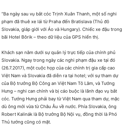
“Ba ngày sau vụ bắt cóc Trịnh Xuân Thanh, một số nghi
phạm đã thuê xe lái từ Praha đến Bratislava (Thủ đô
Slovakia, giáp giới với Áo và Hungary). Chiếc xe đậu trong
bãi Hotel Bôrik – theo dữ liệu của GPS hiển thị.
Khách sạn nằm dưới sự quản lý trực tiếp của chính phủ
Slovakia. Ngay trong ngày các nghi phạm đậu xe tại đó
(26.7.2017), một cuộc họp của các chính trị gia cấp cao
Việt Nam và Slovakia đã diễn ra tại hotel; với sự tham dự
của Bộ trưởng Bộ Công an Việt Nam Tô Lâm, và Tướng
Hưng – nghi can chính và bị cáo buộc là lãnh đạo vụ bắt
cóc. Tướng Hưng phải bay từ Việt Nam qua tham dự, mặc
dù ông mới vừa từ Châu Âu về nước. Phía Slovakia, ông
Robert Kalinák là Bộ trưởng Bộ Nội vụ, đồng thời là Phó
Thủ tướng cũng có mặt.