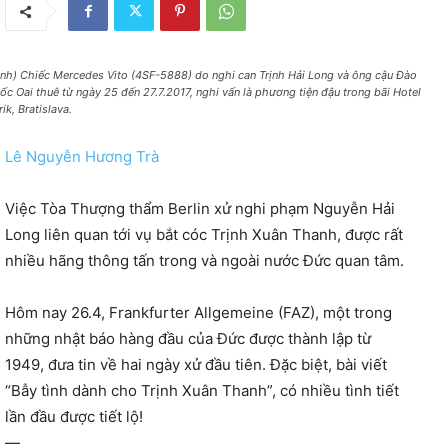
ình) Chiếc Mercedes Vito (4SF-5888) do nghi can Trịnh Hải Long và ông cậu Đào
ốc Oai thuê từ ngày 25 đến 27.7.2017, nghi vấn là phương tiện đậu trong bãi Hotel
ik, Bratislava.
Lê Nguyễn Hương Trà
Việc Tòa Thượng thẩm Berlin xử nghi phạm Nguyễn Hải
Long liên quan tới vụ bắt cóc Trịnh Xuân Thanh, được rất
nhiều hãng thông tấn trong và ngoài nước Đức quan tâm.
Hôm nay 26.4, Frankfurter Allgemeine (FAZ), một trong
những nhật báo hàng đầu của Đức được thành lập từ
1949, đưa tin về hai ngày xử đầu tiên. Đặc biệt, bài viết
“Bẫy tình dành cho Trịnh Xuân Thanh”, có nhiều tình tiết
lần đầu được tiết lộ!
—