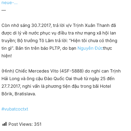
neue-…
—
Còn nhớ sáng 30.7.2017, trả lời v/v Trịnh Xuân Thanh đã
được di lý về nước phục vụ điều tra như mạng xã hội lan
truyền; Bộ trưởng Tô Lâm trả lời: “Hiện tôi chưa có thông
tin gì”. Bản tin trên báo PLTP, do bạn
Nguyễn Đức
thực
hiện!
(Hình) Chiếc Mercedes Vito (4SF-5888) do nghi can Trịnh
Hải Long và ông cậu Đào Quốc Oai thuê từ ngày 25 đến
27.7.2017, nghi vấn là phương tiện đậu trong bãi Hotel
Bôrik, Bratislava.
#
vubatcoctxt
Post Views:
351