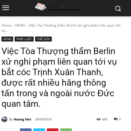
Home
NEWS
Việc Tòa Thượng thẩm Berlin xử nghi phạm liên quan tới
vụ...
NEWS
PHÁP LUẬT
THẾ GIỚI
Việc Tòa Thượng thẩm Berlin
xử nghi phạm liên quan tới vụ
bắt cóc Trịnh Xuân Thanh,
được rất nhiều hãng thông
tấn trong và ngoài nước Đức
quan tâm.
By
Hoang Viet
30/04/2018
645
0