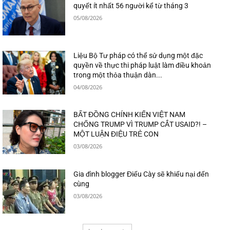
quyết ít nhất 56 người kể từ tháng 3
05/08/2026
Liệu Bộ Tư pháp có thể sử dụng một đặc
quyền về thực thi pháp luật làm điều khoản
trong một thỏa thuận dàn...
04/08/2026
BẤT ĐỒNG CHÍNH KIẾN VIỆT NAM
CHỐNG TRUMP VÌ TRUMP CẮT USAID?! –
MỘT LUẬN ĐIỆU TRẺ CON
03/08/2026
Gia đình blogger Điếu Cày sẽ khiếu nại đến
cùng
03/08/2026