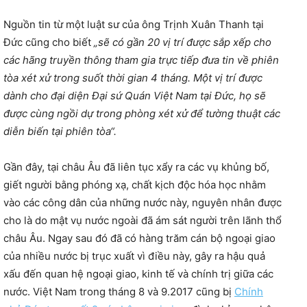
Nguồn tin từ một luật sư của ông Trịnh Xuân Thanh tại
Đức cũng cho biết
„sẽ có gần 20 vị trí được sắp xếp cho
các hãng truyền thông tham gia trực tiếp đưa tin về phiên
tòa xét xử trong suốt thời gian 4 tháng. Một vị trí được
dành cho đại diện Đại sứ Quán Việt Nam tại Đức, họ sẽ
được cùng ngồi dự trong phòng xét xử để tường thuật các
diễn biến tại phiên tòa“.
Gần đây, tại châu Âu đã liên tục xẩy ra các vụ khủng bố,
giết người bằng phóng xạ, chất kịch độc hóa học nhằm
vào các công dân của những nước này, nguyên nhân được
cho là do mật vụ nước ngoài đã ám sát người trên lãnh thổ
châu Âu. Ngay sau đó đã có hàng trăm cán bộ ngoại giao
của nhiều nước bị trục xuất vì điều này, gây ra hậu quả
xấu đến quan hệ ngoại giao, kinh tế và chính trị giữa các
nước. Việt Nam trong tháng 8 và 9.2017 cũng bị
Chính