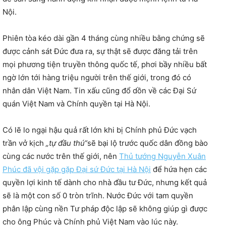
Nội.
Phiên tòa kéo dài gần 4 tháng cùng nhiều bằng chứng sẽ
được cảnh sát Đức đưa ra, sự thật sẽ được đăng tải trên
mọi phương tiện truyền thông quốc tế, phơi bầy nhiều bất
ngờ lớn tới hàng triệu người trên thế giới, trong đó có
nhân dân Việt Nam. Tin xấu cũng đổ dồn về các Đại Sứ
quán Việt Nam và Chính quyền tại Hà Nội.
Có lẽ lo ngại hậu quả rất lớn khi bị Chính phủ Đức vạch
trần vở kịch
„tự đầu thú“
sẽ bại lộ trước quốc dân đồng bào
cùng các nước trên thế giới, nên
Thủ tướng Nguyễn Xuân
Phúc đã vội gặp gặp Đại sứ Đức tại Hà Nội
để hứa hẹn các
quyền lợi kinh tế dành cho nhà đầu tư Đức, nhưng kết quả
sẽ là một con số 0 tròn trĩnh. Nước Đức với tam quyền
phân lập cùng nền Tư pháp độc lập sẽ không giúp gì được
cho ông Phúc và Chính phủ Việt Nam vào lúc này.