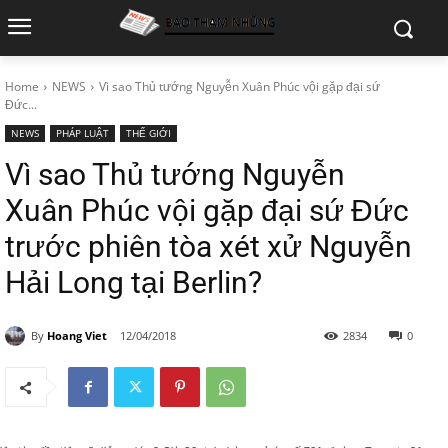
Home
NEWS
Vì sao Thủ tướng Nguyễn Xuân Phúc vội gặp đại sứ
Đức...
NEWS
PHÁP LUẬT
THẾ GIỚI
Vì sao Thủ tướng Nguyễn
Xuân Phúc vội gặp đại sứ Đức
trước phiên tòa xét xử Nguyễn
Hải Long tại Berlin?
By
Hoang Viet
12/04/2018
2834
0