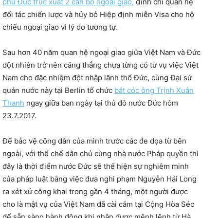
phủ Đức
trục xuất 2 cán bộ ngoại giao
,
đình chỉ quan hệ
đối tác chiến lược và hủy bỏ Hiệp định miễn Visa cho hộ
chiếu ngoại giao vì lý do tương tự.
Sau hơn 40 năm quan hệ ngoại giao giữa Việt Nam và Đức
đột nhiên trở nên căng thẳng chưa từng có từ vụ việc Việt
Nam cho đặc nhiệm đột nhập lãnh thổ Đức, cùng Đại sứ
quán nước này tại Berlin tổ chức
bắt cóc ông Trịnh Xuân
Thanh
ngay giữa ban ngày tại thủ đô nước Đức hôm
23.7.2017.
Để bảo vệ công dân của mình trước các đe dọa từ bên
ngoài, với thể chế dân chủ cùng nhà nước Pháp quyền thì
đây là thời điểm nước Đức sẽ thể hiện sự nghiêm minh
của pháp luật bằng việc đưa nghi phạm Nguyễn Hải Long
ra xét xử công khai trong gần 4 tháng, một người được
cho là mật vụ của Việt Nam đã cài cắm tại Cộng Hòa Séc
để sẵn sàng hành động khi nhận được mệnh lệnh từ Hà