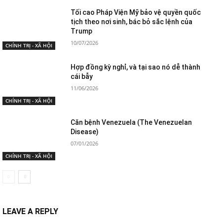
Tối cao Pháp Viện Mỹ bảo vệ quyền quốc
tịch theo nơi sinh, bác bỏ sắc lệnh của
Trump
10/07/2026
CHÍNH TRỊ - XÃ HỘI
Hợp đồng kỳ nghỉ, và tại sao nó dễ thành
cái bẫy
11/06/2026
CHÍNH TRỊ - XÃ HỘI
Căn bệnh Venezuela (The Venezuelan
Disease)
07/01/2026
CHÍNH TRỊ - XÃ HỘI
LEAVE A REPLY