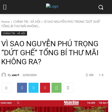
Home
CHÍNH TRỊ - XÃ HỘI
VÌ SAO NGUYỄN PHÚ TRỌNG “DỨT GHẾ”
TỔNG BÍ THƯ MÃI KHÔNG...
CHÍNH TRỊ - XÃ HỘI
VÌ SAO NGUYỄN PHÚ TRỌNG
“DỨT GHẾ” TỔNG BÍ THƯ MÃI
KHÔNG RA?
By
user1
22/02/2024
435
0