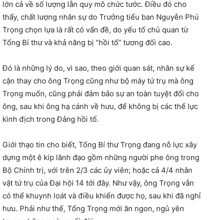
lớn cả về số lượng lẫn quy mô chức tước. Điều đó cho
thấy, chất lượng nhân sự do Trưởng tiểu ban Nguyễn Phú
Trọng chọn lựa là rất có vấn đề, do yếu tố chủ quan từ
Tổng Bí thư và khả năng bị “hồi tố” tương đối cao.
Đó là những lý do, vì sao, theo giới quan sát, nhân sự kế
cận thay cho ông Trọng cũng như bộ máy tứ trụ mà ông
Trọng muốn, cũng phải đảm bảo sự an toàn tuyệt đối cho
ông, sau khi ông hạ cánh về hưu, để không bị các thế lực
kình địch trong Đảng hồi tố.
Giới thạo tin cho biết, Tổng Bí thư Trọng đang nỗ lực xây
dựng một ê kíp lãnh đạo gồm những người phe ông trong
Bộ Chính trị, với trên 2/3 các ủy viên; hoặc cả 4/4 nhân
vật tứ trụ của Đại hội 14 tới đây. Như vậy, ông Trọng vẫn
có thể khuynh loát và điều khiển được họ, sau khi đã nghỉ
hưu. Phải như thế, Tổng Trọng mới ăn ngon, ngủ yên