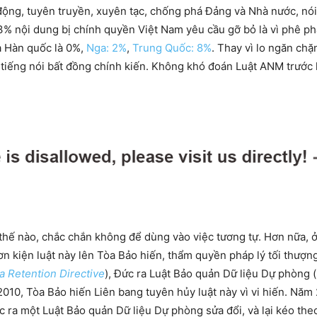
động, tuyên truyền, xuyên tạc, chống phá Đảng và Nhà nước, nói
% nội dung bị chính quyền Việt Nam yêu cầu gỡ bỏ là vì phê phá
à Hàn quốc là 0%,
Nga: 2%
,
Trung Quốc: 8%
. Thay vì lo ngăn ch
 tiếng nói bất đồng chính kiến. Không khó đoán Luật ANM trước 
hế nào, chắc chắn không để dùng vào việc tương tự. Hơn nữa, ở
n kiện luật này lên Tòa Bảo hiến, thẩm quyền pháp lý tối thượng
a Retention Directive
), Đức ra Luật Bảo quản Dữ liệu Dự phòng (
2010, Tòa Bảo hiến Liên bang tuyên hủy luật này vì vi hiến. Năm
ức ra một Luật Bảo quản Dữ liệu Dự phòng sửa đổi, và lại kéo th