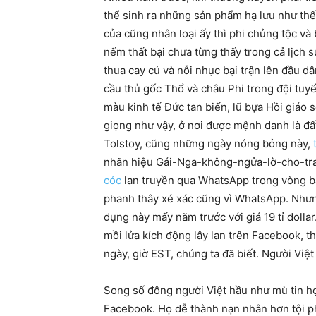
thể sinh ra những sản phẩm hạ lưu như thế.
của cũng nhân loại ấy thì phi chủng tộc và
nếm thất bại chưa từng thấy trong cả lịch 
thua cay cú và nỗi nhục bại trận lên đầu d
cầu thủ gốc Thổ và châu Phi trong đội tuy
màu kinh tế Đức tan biến, lũ bựa Hồi giáo
giọng như vậy, ở nơi được mệnh danh là đất
Tolstoy, cũng những ngày nóng bỏng này,
nhãn hiệu Gái-Nga-không-ngửa-lờ-cho-trai
cóc
lan truyền qua WhatsApp trong vòng ba
phanh thây xé xác cũng vì WhatsApp. Nhưn
dụng này mấy năm trước với giá 19 tỉ doll
mồi lửa kích động lây lan trên Facebook, 
ngày, giờ EST, chúng ta đã biết. Người Việ
Song số đông người Việt hầu như mù tin họ
Facebook. Họ dễ thành nạn nhân hơn tội ph