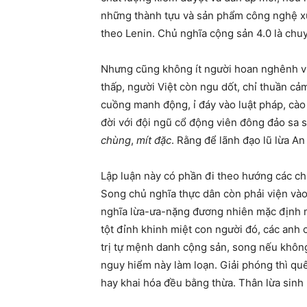
những thành tựu và sản phẩm công nghệ x
theo Lenin. Chủ nghĩa cộng sản 4.0 là chu
Nhưng cũng không ít người hoan nghênh việ
thấp, người Việt còn ngu dốt, chỉ thuần cả
cuồng manh động, ỉ đáy vào luật pháp, cào
đời với đội ngũ cổ động viên đông đảo sa 
chùng
,
mít đặc
. Rằng để lãnh đạo lũ lừa A
Lập luận này có phần đi theo hướng các ch
Song chủ nghĩa thực dân còn phải viện vào 
nghĩa lừa-ưa-nặng đương nhiên mặc định m
tột đỉnh khinh miệt con người đó, các anh 
trị tự mệnh danh cộng sản, song nếu không
nguy hiểm này làm loạn. Giải phóng thì qu
hay khai hóa đều bằng thừa. Thân lừa sinh r