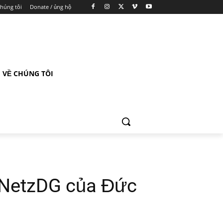
chúng tôi
Donate / ủng hộ
VỀ CHÚNG TÔI
t NetzDG của Đức