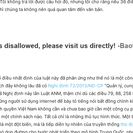
? Tôi không trả lời được câu hỏi đó, nhưng tôi cho rằng nếu 36 
thì chúng ta không nên quá quan tâm đến văn bản.
điều nhất định của luật này đã phản ứng như thể nó là một côn
ách đây không lâu đã có
Nghị định 72/2013/ND-CP
“Quản lý, cung
Nghị định này lẫn Luật ANM, thậm chí dù các điều 79, 88, 258 L
những người sử dụng internet để bày tỏ tiếng nói bất đồng chính 
h quyền Việt Nam không cần và chưa bao giờ cần một công cụ ph
một chính sách nào. Tất cả chỉ là những thủ tục hình thức. Một 
là một đột biến, mà là tiếp diễn tự nhiên của truyền thống
thù đị
 nó dọn đường cho bước phát triển theo mô hình Trung Quốc, 