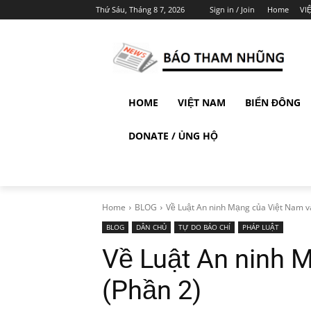
Thứ Sáu, Tháng 8 7, 2026
Sign in / Join
Home
VI
HOME
VIỆT NAM
BIỂN ĐÔNG
DONATE / ỦNG HỘ
Home
BLOG
Về Luật An ninh Mạng của Việt Nam v
BLOG
DÂN CHỦ
TỰ DO BÁO CHÍ
PHÁP LUẬT
Về Luật An ninh 
(Phần 2)