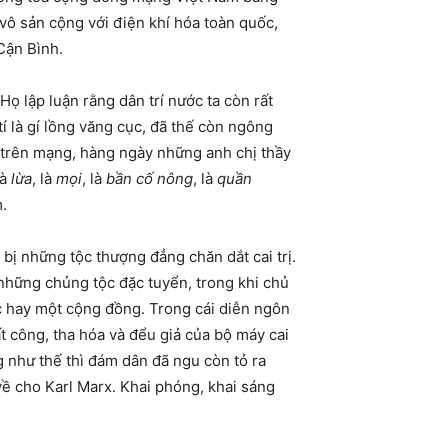
vô sản cộng với điện khí hóa toàn quốc,
Cận Bình.
 lập luận rằng dân trí nước ta còn rất
í là gí lồng văng cục, đã thế còn ngông
, trên mạng, hàng ngày những anh chị thầy
là
lừa
, là
mọi
, là
bần cố nông
, là
quần
.
bị những tộc thượng đẳng chăn dắt cai trị.
 những chủng tộc đặc tuyển, trong khi chủ
c hay một cộng đồng. Trong cái diễn ngôn
ất công, tha hóa và đểu giả của bộ máy cai
 như thế thì đám dân đã ngu còn tỏ ra
ề cho Karl Marx. Khai phóng, khai sáng