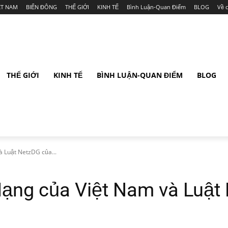
ỆT NAM
BIỂN ĐÔNG
THẾ GIỚI
KINH TẾ
Bình Luận-Quan Điểm
BLOG
Về 
THẾ GIỚI
KINH TẾ
BÌNH LUẬN-QUAN ĐIỂM
BLOG
à Luật NetzDG của...
Mạng của Việt Nam và Luậ