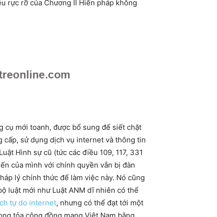
điều rực rỡ của Chương II Hiến pháp không
g cụ mới toanh, được bổ sung để siết chặt
 cấp, sử dụng dịch vụ internet và thông tin
uật Hình sự cũ (tức các điều 109, 117, 331
kiến của mình với chính quyền vẫn bị đàn
áp lý chính thức để làm việc này. Nó cũng
bộ luật mới như Luật ANM dĩ nhiên có thể
ch tự do internet
, nhưng có thể đạt tới một
phong tỏa cộng đồng mạng Việt Nam bằng