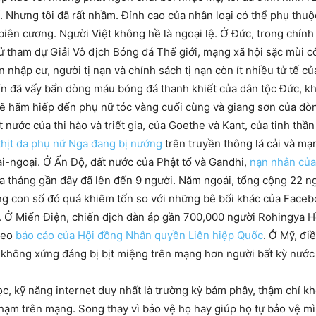
 Nhưng tôi đã rất nhầm. Đỉnh cao của nhân loại có thể phụ thuộ
 biên cương. Người Việt không hề là ngoại lệ. Ở Đức, trong chính
sử tham dự Giải Vô địch Bóng đá Thế giới, mạng xã hội sặc mùi c
ân nhập cư, người tị nạn và chính sách tị nạn còn ít nhiều tử t
ển đã vấy bẩn dòng máu bóng đá thanh khiết của dân tộc Đức, k
 sẽ hãm hiếp đến phụ nữ tóc vàng cuối cùng và giang sơn của d
 nước của thi hào và triết gia, của Goethe và Kant, của tinh thầ
thịt da phụ nữ Nga đang bị nướng
trên truyền thông lá cải và mạ
-ngoại. Ở Ấn Độ, đất nước của Phật tổ và Gandhi,
nạn nhân của 
 tháng gần đây đã lên đến 9 người. Năm ngoái, tổng cộng 22 n
g con số đó quá khiêm tốn so với những bê bối khác của Face
ar. Ở Miến Điện, chiến dịch đàn áp gần 700,000 người Rohingya 
theo
báo cáo của Hội đồng Nhân quyền Liên hiệp Quốc
. Ở Mỹ, đi
t không xứng đáng bị bịt miệng trên mạng hơn người bất kỳ nước
c, kỹ năng internet duy nhất là trường kỳ bám phây, thậm chí kh
ạm trên mạng. Song thay vì bảo vệ họ hay giúp họ tự bảo vệ mìn