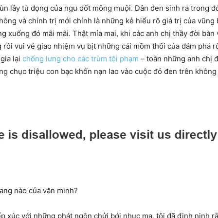
bùn lầy tù đọng của ngu dốt mông muội. Dân đen sinh ra trong đó
 thông và chính trị mới chính là những kẻ hiểu rõ giá trị của vũ
g xuống đó mãi mãi. Thật mỉa mai, khi các anh chị thầy đời bàn
rồi vui vẻ giao nhiệm vụ bịt những cái mồm thối của đám phá rối
gia lại
chống lưng cho các trùm tội phạm
– toàn những anh chị đ
àng chục triệu con bạc khốn nạn lao vào cuộc đỏ đen trên không 
ang nào của văn minh?
ếp xúc với những phát ngôn chửi bới nhục mạ, tôi đã đinh ninh