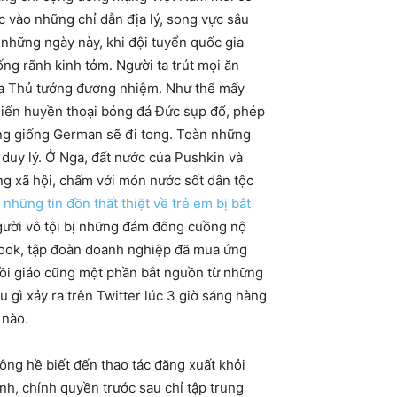
c vào những chỉ dẫn địa lý, song vực sâu
 những ngày này, khi đội tuyển quốc gia
ống rãnh kinh tởm. Người ta trút mọi ăn
ế của Thủ tướng đương nhiệm. Như thể mấy
hiến huyền thoại bóng đá Đức sụp đổ, phép
òng giống German sẽ đi tong. Toàn những
n duy lý. Ở Nga, đất nước của Pushkin và
ng xã hội, chấm với món nước sốt dân tộc
những tin đồn thất thiệt về trẻ em bị bắt
gười vô tội bị những đám đông cuồng nộ
book, tập đoàn doanh nghiệp đã mua ứng
Hồi giáo cũng một phần bắt nguồn từ những
ều gì xảy ra trên Twitter lúc 3 giờ sáng hàng
 nào.
ông hề biết đến thao tác đăng xuất khỏi
h, chính quyền trước sau chỉ tập trung