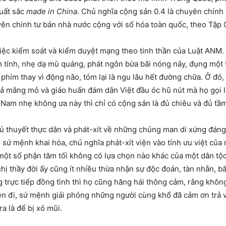
uất sắc
made in China
. Chủ nghĩa cộng sản 0.4 là chuyên chính 
yên chính tư bản nhà nước cộng với số hóa toàn quốc, theo Tập 
c kiểm soát và kiểm duyệt mạng theo tinh thần của Luật ANM. Họ
m tính, nhẹ dạ mù quáng, phát ngôn bừa bãi nóng nảy, đụng một t
 phím thay vì động não, tóm lại là ngu lâu hết đường chữa. Ở đó
sả mắng mỏ và giáo huấn đám dân Việt đầu óc hũ nút mà họ gọi 
n Nam nhẹ không ưa này thì chỉ có cộng sản là đủ chiêu và đủ tầm
ủ thuyết thực dân và phát-xít về những chủng man di xứng đáng 
sứ mệnh khai hóa, chủ nghĩa phát-xít viện vào tính ưu việt của
ột số phận tăm tối không có lựa chọn nào khác của một dân tộ
chị thầy đời ấy cũng ít nhiều thừa nhận sự độc đoán, tàn nhẫn, b
 trực tiếp đồng tình thì họ cũng hăng hái thông cảm, rằng không
ên đi, sứ mệnh giải phóng những người cùng khổ đã cảm ơn trả v
a là để bị xỏ mũi.