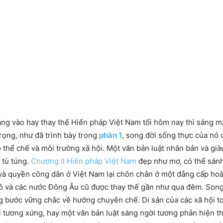
ẳng vào hay thay thế Hiến pháp Việt Nam tối hôm nay thì sáng 
rọng, như đã trình bày trong
phần 1
, song đời sống thực của nó 
 thể chế và môi trường xã hội. Một văn bản luật nhân bản và gi
 tù túng.
Chương II Hiến pháp Việt Nam
đẹp như mơ, có thể sánh
và quyền công dân ở Việt Nam lại chôn chân ở một đẳng cấp hoà
n Xô và các nước Đông Âu cũ được thay thế gần như qua đêm. So
ng bước vững chắc về hướng chuyên chế. Di sản của các xã hội t
tối tương xứng, hay một văn bản luật sáng ngời tương phản hiện t