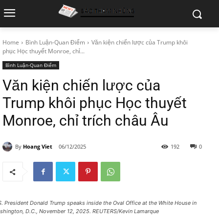
Home
Bình Luận-Quan Điểm
Văn kiện chiến lược của Trump khôi
phục Học thuyết Monroe, chỉ...
Bình Luận-Quan Điểm
Văn kiện chiến lược của
Trump khôi phục Học thuyết
Monroe, chỉ trích châu Âu
By
Hoang Viet
06/12/2025
192
0
S. President Donald Trump speaks inside the Oval Office at the White House in
shington, D.C., November 12, 2025. REUTERS/Kevin Lamarque