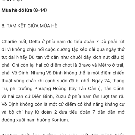
Mùa hè đỏ lửa (8-14)
8. TẠM KẾT GIỮA MÙA HÈ
Charlie mất, Delta ở phía nam do tiểu đoàn 7 Dù phải rút
đi vì không chịu nổi cuộc cường tập kéo dài qua ngày thứ
tư; đai Nhẩy Dù tan vỡ dần như chuỗi dây xích nút đầu bị
phá. Chỉ còn lại hai cứ điểm chót là Bravo và Métro ở trái,
phải Võ Định. Nhưng Võ Định không thể là một điểm chiến
thuật vững chắc khi cạnh sườn đã bị nhổ. Ngày 24, tháng
Tư, phi trường Phượng Hoàng (tây Tân Cảnh), Tân Cảnh
và hai căn cứ Diên Bình, Zuzu ở phía nam lần lượt tan rã.
Võ Định không còn là một cứ điểm có khả năng kháng cự
và bộ chỉ huy lữ đoàn 2 đưa tiểu đoàn 7 dần dần mở
đường xuôi nam hướng Kontum.