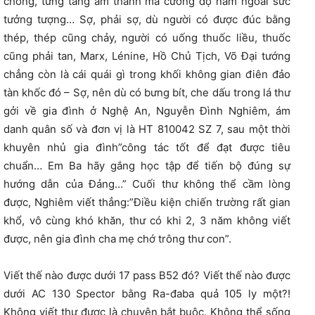
chồng, từng tảng âm thanh mà cường độ nằm ngoài sức
tưởng tượng… Sợ, phải sợ, dù người có được đúc bằng
thép, thép cũng chảy, người có uống thuốc liều, thuốc
cũng phải tan, Marx, Lénine, Hồ Chủ Tịch, Võ Đại tướng
chẳng còn là cái quái gì trong khối không gian điên đảo
tàn khốc đó – Sợ, nên dù có bưng bít, che dấu trong lá thư
gởi về gia đình ở Nghệ An, Nguyễn Đình Nghiêm, ám
danh quân số và đơn vị là HT 810042 SZ 7, sau một thời
khuyên nhủ gia đình”công tác tốt để đạt được tiêu
chuẩn… Em Ba hãy gắng học tập để tiến bộ đúng sự
hướng dẫn của Đảng…” Cuối thư không thể cầm lòng
được, Nghiêm viết thẳng:”Điều kiện chiến trường rất gian
khổ, vô cùng khó khăn, thư có khi 2, 3 năm không viết
được, nên gia đình cha mẹ chớ trông thư con”.
Viết thế nào được dưới 17 pass B52 đó? Viết thế nào được
dưới AC 130 Spector bằng Ra-đaba quả 105 ly một?!
Không viết thư được là chuyện bắt buộc. Không thể sống