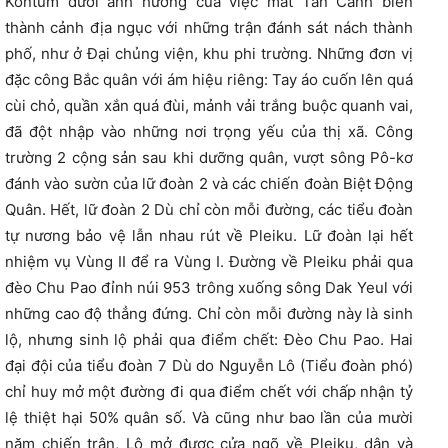
Kontum dưới ảnh hưởng của việc mất Tân Cảnh biến
thành cảnh địa ngục với những trận đánh sát nách thành
phố, như ở Đại chủng viện, khu phi trường. Những đơn vị
đặc công Bắc quân với ám hiệu riêng: Tay áo cuốn lên quá
cùi chỏ, quần xắn quá đùi, mảnh vải trắng buộc quanh vai,
đã đột nhập vào những nơi trọng yếu của thị xã. Công
trường 2 cộng sản sau khi dưỡng quân, vượt sông Pô-kơ
đánh vào sườn của lữ đoàn 2 và các chiến đoàn Biệt Động
Quân. Hết, lữ đoàn 2 Dù chỉ còn mỗi đường, các tiểu đoàn
tự nương bảo vệ lẫn nhau rút về Pleiku. Lữ đoàn lại hết
nhiệm vụ Vùng II để ra Vùng I. Đường về Pleiku phải qua
đèo Chu Pao đỉnh núi 953 trông xuống sông Dak Yeul với
những cao độ thẳng đứng. Chỉ còn mỗi đường này là sinh
lộ, nhưng sinh lộ phải qua điểm chết: Đèo Chu Pao. Hai
đại đội của tiểu đoàn 7 Dù do Nguyễn Lô (Tiểu đoàn phó)
chỉ huy mở một đường đi qua điểm chết với chấp nhận tỷ
lệ thiệt hại 50% quân số. Và cũng như bao lần của mười
năm chiến trận, Lô mở được cửa ngõ về Pleiku, dân và