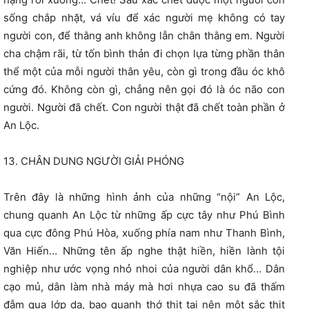
sống chắp nhặt, vá víu để xác người mẹ không có tay
người con, để thằng anh không lẫn chân thằng em. Người
cha chậm rãi, từ tốn bình thản đi chọn lựa từng phần thân
thể một của mỗi người thân yêu, còn gì trong đầu óc khô
cứng đó. Không còn gì, chẳng nên gọi đó là óc não con
người. Người đã chết. Con người thật đã chết toàn phần ở
An Lộc.
13. CHÂN DUNG NGƯỜI GIẢI PHÓNG
Trên đây là những hình ảnh của những “nội” An Lộc,
chung quanh An Lộc từ những ấp cực tây như Phú Bình
qua cực đông Phú Hòa, xuống phía nam như Thanh Bình,
Văn Hiến… Những tên ấp nghe thật hiền, hiền lành tội
nghiệp như ước vọng nhỏ nhoi của người dân khổ… Dân
cạo mủ, dân làm nhà máy mà hơi nhựa cao su đã thấm
đẫm qua lớp da, bao quanh thớ thịt tại nên một sắc thịt