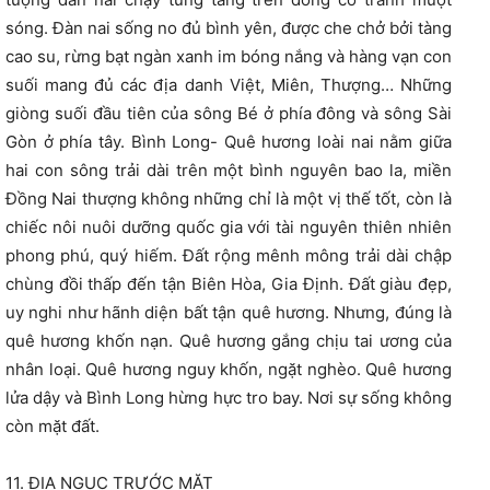
sóng. Đàn nai sống no đủ bình yên, được che chở bởi tàng
cao su, rừng bạt ngàn xanh im bóng nắng và hàng vạn con
suối mang đủ các địa danh Việt, Miên, Thượng… Những
giòng suối đầu tiên của sông Bé ở phía đông và sông Sài
Gòn ở phía tây. Bình Long- Quê hương loài nai nằm giữa
hai con sông trải dài trên một bình nguyên bao la, miền
Đồng Nai thượng không những chỉ là một vị thế tốt, còn là
chiếc nôi nuôi dưỡng quốc gia với tài nguyên thiên nhiên
phong phú, quý hiếm. Đất rộng mênh mông trải dài chập
chùng đồi thấp đến tận Biên Hòa, Gia Định. Đất giàu đẹp,
uy nghi như hãnh diện bất tận quê hương. Nhưng, đúng là
quê hương khốn nạn. Quê hương gắng chịu tai ương của
nhân loại. Quê hương nguy khốn, ngặt nghèo. Quê hương
lửa dậy và Bình Long hừng hực tro bay. Nơi sự sống không
còn mặt đất.
11. ĐỊA NGỤC TRƯỚC MẶT