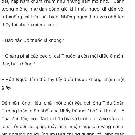
đất, nắp hầm khum khum như những nấm mồ nhỏ… Cảnh
tượng giống như đàn còng gió khi thấy người đi đến vội
tụt xuống cát trên bãi biển. Những người lính vừa nhô lên
thấy tôi nhoẻn miệng cười.
– Báo hả? Có thuốc lá không?
– Chẳng phải báo beo gì cả! Thuốc lá còn mỗi điếu ở mồm
đây, hút không?
– Hút! Người lính thò tay lấy điếu thuốc không chậm một
giây.
Đến hầm ông Hiếu, phải một phút kêu gọi, ông Tiểu Đoàn
Trưởng thâm niên nhất của Nhẩy Dù mới “bò” ra khỏi ổ… À
Toa, đợi đấy, moa đãi toa hộp bia và bánh do bà vợ vừa gởi
lên. Tôi cởi áo giáp, máy ảnh, nhận hộp bia vàng sánh.
Như những người lính im lặng chung quanh, tôi bình thản