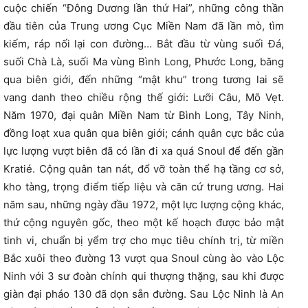
cuộc chiến “Đông Dương lần thứ Hai”, những công thần
đầu tiên của Trung ương Cục Miền Nam đã lần mò, tìm
kiếm, ráp nối lại con đường… Bắt đầu từ vùng suối Đá,
suối Chà Là, suối Ma vùng Bình Long, Phước Long, băng
qua biên giới, đến những “mật khu” trong tương lai sẽ
vang danh theo chiều rộng thế giới: Lưỡi Câu, Mõ Vẹt.
Năm 1970, đại quân Miền Nam từ Bình Long, Tây Ninh,
đồng loạt xua quân qua biên giới; cánh quân cực bắc của
lực lượng vượt biên đã có lần đi xa quá Snoul để đến gần
Kratié. Cộng quân tan nát, đổ vỡ toàn thể hạ tầng cơ sở,
kho tàng, trọng điểm tiếp liệu và căn cứ trung ương. Hai
năm sau, những ngày đầu 1972, một lực lượng cộng khác,
thứ cộng nguyên gốc, theo một kế hoạch được bảo mật
tinh vi, chuẩn bị yểm trợ cho mục tiêu chính trị, từ miền
Bắc xuôi theo đường 13 vượt qua Snoul cùng ào vào Lộc
Ninh với 3 sư đoàn chính qui thượng thặng, sau khi được
giàn đại pháo 130 đã dọn sẵn đường. Sau Lộc Ninh là An