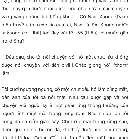
Lạt, cùng là dân năm 54 “mang rau muống vào Nam diệt
thù”, nay gặp được nhau giữa rừng chiến trận, câu chuyện
vang vang những lời thống khoái… Có Nam Xương (Danh
hiệu truyền tin trước kia của tôi, Nam là tên, Xương nghĩa
là không có… thịt) lên đây với tôi, 55 (Hiếu) có muốn gần
nó không?
– Đâu đâu, cho tôi nói chuyện với nó một chút, lâu không
được nói chuyện với dân civil!! Chắc giọng nó” “thơm”
lắm.
Tôi cười ngượng ngùng, có một chút xấu hổ làm cứng mặt,
đàn anh của tôi đã nói thật. Nhu cầu được gặp và nói
chuyện với người lạ là một phản ứng thông thường của
người lính miệt mài trong rừng rậm. Bao nhiêu lần tôi
cũng đã có cảm giác này. Chui rúc mãi trong rừng sâu,
đóng quân ở nơi hoang dã, khi thấy được một con đường,
dù chỉ là loại đường đất trải đá dẫn đến một làng xóm