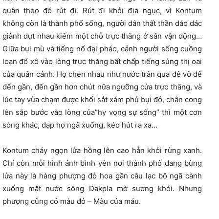
quân theo đó rút đi. Rút đi khỏi địa ngục, vì Kontum
không còn là thành phố sống, người dân thất thần dáo dác
giành dựt nhau kiếm một chỗ trực thăng ở sân vận động…
Giữa bụi mù và tiếng nổ đại pháo, cảnh người sống cuồng
loạn đổ xô vào lòng trực thăng bất chấp tiếng súng thị oai
của quân cảnh. Họ chen nhau như nước tràn qua đê vỡ để
đến gần, đến gần hơn chút nữa ngưỡng cửa trực thăng, và
lúc tay vừa chạm được khối sắt xám phủ bụi đỏ, chân cong
lên sắp bước vào lòng của”hy vọng sự sống” thì một cơn
sóng khác, đạp họ ngã xuống, kéo hút ra xa…
Kontum cháy ngọn lửa hồng lên cao hẳn khỏi rừng xanh.
Chỉ còn mỗi hình ảnh bình yên nơi thành phố đang bùng
lửa này là hàng phượng đỏ hoa gần câu lạc bộ ngã cành
xuống mặt nước sông Dakpla mờ sương khói. Nhưng
phượng cũng có màu đỏ – Màu của máu.