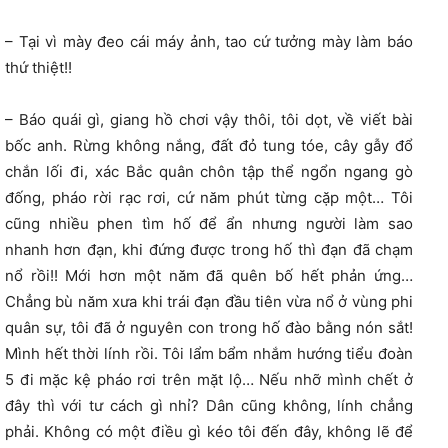
– Tại vì mày đeo cái máy ảnh, tao cứ tưởng mày làm báo
thứ thiệt!!
– Báo quái gì, giang hồ chơi vậy thôi, tôi dọt, về viết bài
bốc anh. Rừng không nắng, đất đỏ tung tóe, cây gẫy đổ
chắn lối đi, xác Bắc quân chôn tập thể ngổn ngang gò
đống, pháo rời rạc rơi, cứ năm phút từng cặp một… Tôi
cũng nhiều phen tìm hố để ẩn nhưng người làm sao
nhanh hơn đạn, khi đứng được trong hố thì đạn đã chạm
nổ rồi!! Mới hơn một năm đã quên bố hết phản ứng…
Chẳng bù năm xưa khi trái đạn đầu tiên vừa nổ ở vùng phi
quân sự, tôi đã ở nguyên con trong hố đào bằng nón sắt!
Mình hết thời lính rồi. Tôi lẩm bẩm nhắm hướng tiểu đoàn
5 đi mặc kệ pháo rơi trên mặt lộ… Nếu nhỡ mình chết ở
đây thì với tư cách gì nhỉ? Dân cũng không, lính chẳng
phải. Không có một điều gì kéo tôi đến đây, không lẽ để