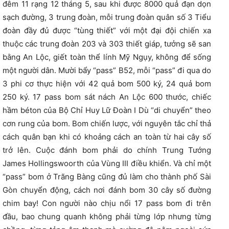
đêm 11 rạng 12 tháng 5, sau khi được 8000 quả đạn dọn
sạch đường, 3 trung đoàn, mỗi trung đoàn quân số 3 Tiểu
đoàn đầy đủ được “tùng thiết” với một đại đội chiến xa
thuộc các trung đoàn 203 và 303 thiết giáp, tưởng sẽ san
bằng An Lộc, giết toàn thể lính Mỹ Ngụy, không để sống
một người dân. Mười bẩy “pass” B52, mỗi “pass” đi qua do
3 phi cơ thực hiện với 42 quả bom 500 ký, 24 quả bom
250 ký. 17 pass bom sát nách An Lộc 600 thước, chiếc
hầm béton của Bộ Chỉ Huy Lữ Đoàn I Dù “di chuyển” theo
cơn rung của bom. Bom chiến lược, với nguyên tắc chỉ thả
cách quân bạn khi có khoảng cách an toàn từ hai cây số
trở lên. Cuộc đánh bom phải do chính Trung Tướng
James Hollingswoorth của Vùng III điều khiển. Và chỉ một
“pass” bom ở Trãng Bàng cũng đủ làm cho thành phố Sài
Gòn chuyển động, cách nơi đánh bom 30 cây số đường
chim bay! Con người nào chịu nổi 17 pass bom đi trên
đầu, bao chung quanh không phải từng lớp nhưng từng