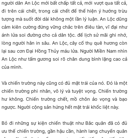
người dân An Lộc mới bất chấp tất cả, mới vượt qua tất cả,
đi trên cái chết, trong cái chết để thể hiện ý hướng trừu
tượng mà suốt đời dài không một lần lý luận. An Lộc dũng
cảm kiên cường đứng vững chắc trên điêu tàn, vĩ đại như
ánh lửa soi đường cho cả dân tộc. để lịch sử mãi ghi nhớ,
lòng người hằn in sâu. An Lộc, cây cổ thụ quê hương còn
lại sau cơn Đại Hồng Thủy máu lửa. Người Miền Nam nhìn
An Lộc như tấm gương soi rõ chân dung bình lặng cao cả
của mình.
Và chiến trường này cũng có đủ mặt trái của nó. Đó là một
chiến trường phi nhân, vô lý và tuyệt vọng. Chiến trường
hư không. Chiến trường chết, mồ chôn ảo vọng và bạo
ngược. Người cộng sản hứng hết mặt trái khốc liệt này.
Bỏ đi những sự kiện chiến thuật như Bắc quân đã có đủ
ưu thế chiến trường, gần hậu cần, hành lang chuyển quân