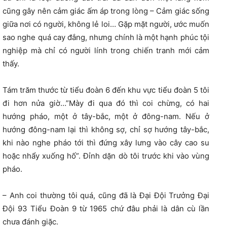
cũng gây nên cảm giác ấm áp trong lòng – Cảm giác sống
giữa nơi có người, không lẻ loi… Gặp mặt người, ước muốn
sao nghe quá cay đắng, nhưng chính là một hạnh phúc tội
nghiệp mà chỉ có người lính trong chiến tranh mới cảm
thấy.
Tám trăm thước từ tiểu đoàn 6 đến khu vực tiểu đoàn 5 tôi
đi hơn nửa giờ…”Mày đi qua đó thì coi chừng, có hai
hướng pháo, một ở tây-bắc, một ở đông-nam. Nếu ở
hướng đông-nam lại thì không sợ, chỉ sợ hướng tây-bắc,
khi nào nghe pháo tới thì đứng xây lưng vào cây cao su
hoặc nhẩy xuống hố”. Đỉnh dặn dò tôi trước khi vào vùng
pháo.
– Anh coi thường tôi quá, cũng đã là Đại Đội Trưởng Đại
Đội 93 Tiểu Đoàn 9 từ 1965 chứ đâu phải là dân cù lần
chưa đánh giặc.