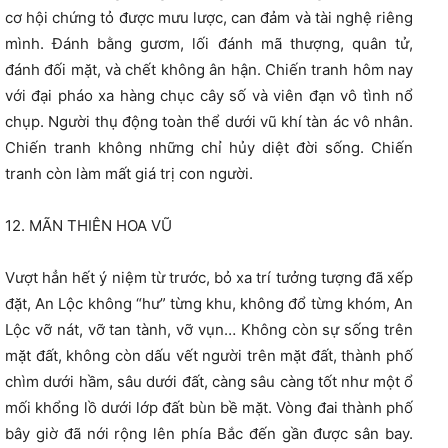
cơ hội chứng tỏ được mưu lược, can đảm và tài nghệ riêng
mình. Đánh bằng gươm, lối đánh mã thượng, quân tử,
đánh đối mặt, và chết không ân hận. Chiến tranh hôm nay
với đại pháo xa hàng chục cây số và viên đạn vô tình nổ
chụp. Người thụ động toàn thể dưới vũ khí tàn ác vô nhân.
Chiến tranh không những chỉ hủy diệt đời sống. Chiến
tranh còn làm mất giá trị con người.
12. MÃN THIÊN HOA VŨ
Vượt hẳn hết ý niệm từ trước, bỏ xa trí tưởng tượng đã xếp
đặt, An Lộc không “hư” từng khu, không đổ từng khóm, An
Lộc vỡ nát, vỡ tan tành, vỡ vụn… Không còn sự sống trên
mặt đất, không còn dấu vết người trên mặt đất, thành phố
chìm dưới hầm, sâu dưới đất, càng sâu càng tốt như một ổ
mối khổng lồ dưới lớp đất bùn bề mặt. Vòng đai thành phố
bây giờ đã nới rộng lên phía Bắc đến gần được sân bay.