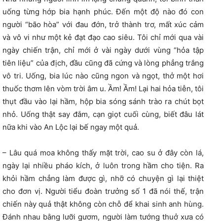
uống từng hớp bia hạnh phúc. Đến một độ nào đó con
người “bão hòa” với đau đớn, trở thành trơ, mất xúc cảm
và vô vi như một kẻ đạt đạo cao siêu. Tôi chỉ mới qua vài
ngày chiến trận, chỉ mới ở vài ngày dưới vùng “hỏa tập
tiên liệu” của địch, đầu cũng đã cứng và lòng phẳng trắng
vô tri. Uống, bia lúc nào cũng ngon và ngọt, thở một hơi
thuốc thơm lên vòm trời âm u. Ầm! Ầm! Lại hai hỏa tiễn, tôi
thụt đầu vào lại hầm, hộp bia sóng sánh trào ra chút bọt
nhỏ. Uống thật say đắm, cạn giọt cuối cùng, biết đâu lát
nữa khi vào An Lộc lại bế ngay một quả.
– Lâu quá moa không thấy mặt trời, cao su ở đây còn lá,
ngày lại nhiều pháo kích, ở luôn trong hầm cho tiện. Ra
khỏi hầm chẳng làm được gì, nhỡ có chuyện gì lại thiệt
cho đơn vị. Người tiểu đoàn trưởng số 1 đã nói thế, trận
chiến này quả thật không còn chỗ để khai sinh anh hùng.
Đánh nhau bằng lưỡi gươm, người làm tướng thuở xưa có