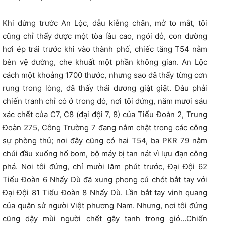
Khi đứng trước An Lộc, dẫu kiễng chân, mở to mắt, tôi
cũng chỉ thấy được một tòa lầu cao, ngói đỏ, con đường
hơi ép trái trước khi vào thành phố, chiếc tăng T54 nằm
bên vệ đường, che khuất một phần không gian. An Lộc
cách một khoảng 1700 thước, nhưng sao đã thấy từng cơn
rung trong lòng, đã thấy thái dương giật giật. Đâu phải
chiến tranh chỉ có ở trong đó, nơi tôi đứng, năm mươi sáu
xác chết của C7, C8 (đại đội 7, 8) của Tiểu Đoàn 2, Trung
Đoàn 275, Công Trường 7 đang nằm chật trong các công
sự phòng thủ; nơi đây cũng có hai T54, ba PKR 79 nằm
chúi đầu xuống hố bom, bộ máy bị tan nát vì lựu đạn công
phá. Nơi tôi đứng, chỉ mười lăm phút trước, Đại Đội 62
Tiểu Đoàn 6 Nhẩy Dù đã xung phong cú chót bắt tay với
Đại Đội 81 Tiểu Đoàn 8 Nhẩy Dù. Lần bắt tay vinh quang
của quân sử người Việt phương Nam. Nhưng, nơi tôi đứng
cũng dậy mùi người chết gây tanh trong gió…Chiến