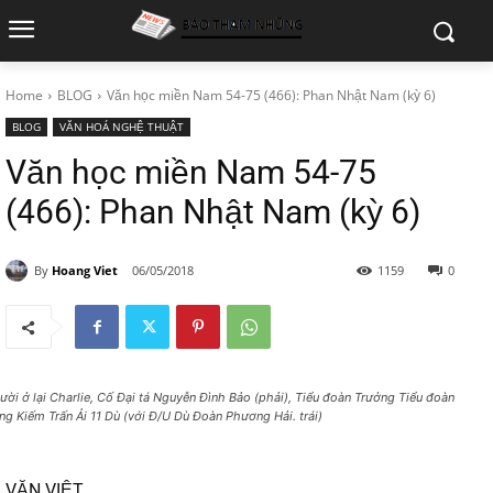
Home
BLOG
Văn học miền Nam 54-75 (466): Phan Nhật Nam (kỳ 6)
BLOG
VĂN HOÁ NGHỆ THUẬT
Văn học miền Nam 54-75
(466): Phan Nhật Nam (kỳ 6)
By
Hoang Viet
06/05/2018
1159
0
ười ở lại Charlie, Cố Đại tá Nguyễn Đình Bảo (phải), Tiểu đoàn Trưởng Tiểu đoàn
ng Kiếm Trấn Ải 11 Dù (với Đ/U Dù Đoàn Phương Hải. trái)
VĂN VIỆT