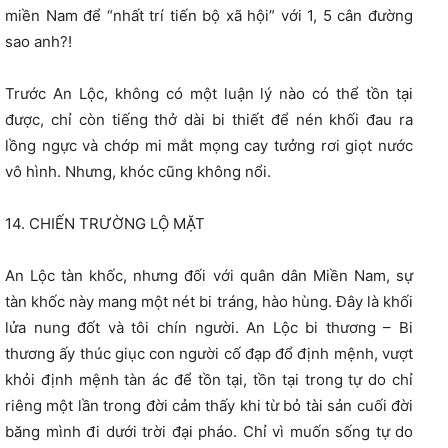
miền Nam để “nhất trí tiến bộ xã hội” với 1, 5 cân đường
sao anh?!
Trước An Lộc, không có một luận lý nào có thể tồn tại
được, chỉ còn tiếng thở dài bi thiết để nén khối đau ra
lồng ngực và chớp mi mắt mọng cay tưởng rơi giọt nước
vô hình. Nhưng, khóc cũng không nổi.
14. CHIẾN TRƯỜNG LỘ MẶT
An Lộc tàn khốc, nhưng đối với quân dân Miền Nam, sự
tàn khốc này mang một nét bi tráng, hào hùng. Đây là khối
lửa nung đốt và tôi chín người. An Lộc bi thương – Bi
thương ấy thúc giục con người cố đạp đổ định mệnh, vượt
khỏi định mệnh tàn ác để tồn tại, tồn tại trong tự do chỉ
riêng một lần trong đời cảm thấy khi từ bỏ tài sản cuối đời
băng mình đi dưới trời đại pháo. Chỉ vì muốn sống tự do