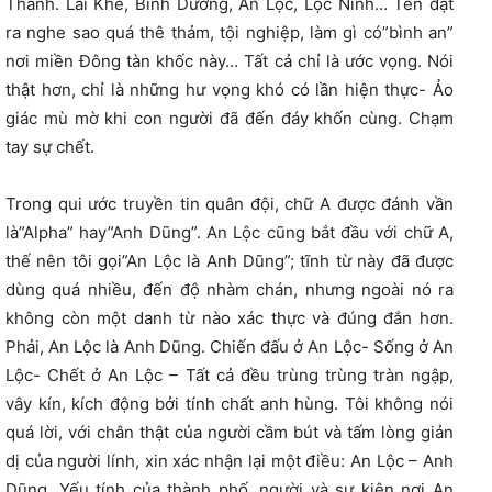
Thành. Lai Khê, Bình Dương, An Lộc, Lộc Ninh… Tên đặt
ra nghe sao quá thê thảm, tội nghiệp, làm gì có”bình an”
nơi miền Đông tàn khốc này… Tất cả chỉ là ước vọng. Nói
thật hơn, chỉ là những hư vọng khó có lần hiện thực- Ảo
giác mù mờ khi con người đã đến đáy khốn cùng. Chạm
tay sự chết.
Trong qui ước truyền tin quân đội, chữ A được đánh vần
là”Alpha” hay”Anh Dũng”. An Lộc cũng bắt đầu với chữ A,
thế nên tôi gọi”An Lộc là Anh Dũng”; tĩnh từ này đã được
dùng quá nhiều, đến độ nhàm chán, nhưng ngoài nó ra
không còn một danh từ nào xác thực và đúng đắn hơn.
Phải, An Lộc là Anh Dũng. Chiến đấu ở An Lộc- Sống ở An
Lộc- Chết ở An Lộc – Tất cả đều trùng trùng tràn ngập,
vây kín, kích động bởi tính chất anh hùng. Tôi không nói
quá lời, với chân thật của người cầm bút và tấm lòng giản
dị của người lính, xin xác nhận lại một điều: An Lộc – Anh
Dũng. Yếu tính của thành phố, người và sự kiện nơi An