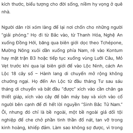
kích thước, biểu tượng cho đời sống, niềm hy vọng ở quê
nhà.
Người dân rời xóm làng để lại nơi chốn cho những người
“giải phóng.” Họ đi từ Bắc vào, từ Thanh Hóa, Nghệ An
xuống Đồng Hới, băng qua biên giới dọc theo Tchépone,
Mường Nông xuôi dần xuống phía Nam, rẽ vào Kontum
hay mặt trận B3 hoặc tiếp tục xuống vùng Lưỡi Câu, Mỏ
Vẹt trước khi qua lại biên giới để vào Lộc Ninh, cách An
Lộc 18 cây số – Hành lang di chuyển mở rộng không
chướng ngại. Họ đến An Lộc từ đầu tháng Tư sau sáu
tháng di chuyển và bắt đầu “được” xích vào cần chân ga
thiết giáp, xích vào cây để bắn máy bay và xích vào cổ
người bên cạnh để đi hết lời nguyền “Sinh Bắc Tử Nam.”
Ôi, nhưng đó chỉ là bề ngoài, một bề ngoài giả dối tội
nghiệp để che chở phần tinh thần đổ nát, tan vỡ trong
kinh hoàng, khiếp đảm. Làm sao không sợ được, vì trong