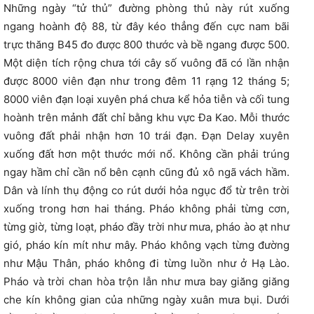
Những ngày “tử thủ” đường phòng thủ này rút xuống
ngang hoành độ 88, từ đây kéo thẳng đến cực nam bãi
trực thăng B45 đo được 800 thước và bề ngang được 500.
Một diện tích rộng chưa tới cây số vuông đã có lần nhận
được 8000 viên đạn như trong đêm 11 rạng 12 tháng 5;
8000 viên đạn loại xuyên phá chưa kể hỏa tiễn và cối tung
hoành trên mảnh đất chỉ bằng khu vực Đa Kao. Mỗi thước
vuông đất phải nhận hơn 10 trái đạn. Đạn Delay xuyên
xuống đất hơn một thước mới nổ. Không cần phải trúng
ngay hầm chỉ cần nổ bên cạnh cũng đủ xô ngã vách hầm.
Dân và lính thụ động co rút dưới hỏa ngục đổ từ trên trời
xuống trong hơn hai tháng. Pháo không phải từng cơn,
từng giờ, từng loạt, pháo đầy trời như mưa, pháo ào ạt như
gió, pháo kín mít như mây. Pháo không vạch từng đường
như Mậu Thân, pháo không đi từng luồn như ở Hạ Lào.
Pháo và trời chan hòa trộn lẫn như mưa bay giăng giăng
che kín không gian của những ngày xuân mưa bụi. Dưới