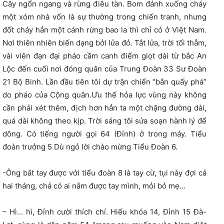
Cây ngổn ngang và rừng điêu tàn. Bom đánh xuống cháy
một xóm nhà vốn là sự thường trong chiến tranh, nhưng
đốt cháy hẳn một cánh rừng bao la thì chỉ có ở Việt Nam.
Nơi thiên nhiên biến dạng bởi lửa đỏ. Tắt lửa, trời tối thẫm,
vài viên đạn đại pháo cầm canh điểm giọt dài từ bắc An
Lộc đến cuối nơi đóng quân của Trung Đoàn 33 Sư Đoàn
21 Bộ Binh. Lần đầu tiên tôi dự trận chiến “bắn quấy phá”
do pháo của Cộng quân.Ưu thế hỏa lực vùng này không
cần phải xét thêm, địch hơn hẳn ta một chặng đường dài,
quá dài không theo kịp. Trời sáng tôi sửa soạn hành lý để
dông. Có tiếng người gọi 64 (Đỉnh) ở trong máy. Tiểu
đoàn trưởng 5 Dù ngỏ lời chào mừng Tiểu Đoàn 6.
-Ông bắt tay được với tiểu đoàn 8 là tay cừ, tụi này đợi cả
hai tháng, chả có ai nắm được tay mình, mỏi bỏ mẹ…
– Hì… hì, Đỉnh cười thích chí. Hiếu khóa 14, Đỉnh 15 Đà-