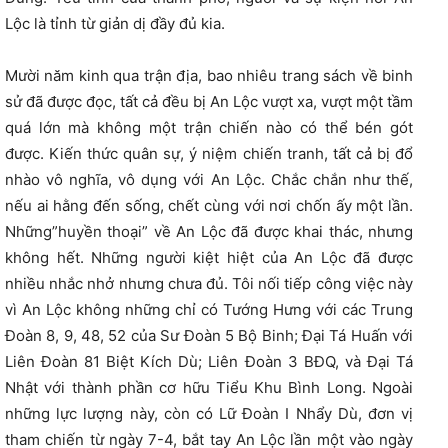
Lộc là tỉnh từ giản dị đầy đủ kia.
Mười năm kinh qua trận địa, bao nhiêu trang sách về binh
sử đã được đọc, tất cả đều bị An Lộc vượt xa, vượt một tầm
quá lớn mà không một trận chiến nào có thể bén gót
được. Kiến thức quân sự, ý niệm chiến tranh, tất cả bị đổ
nhào vô nghĩa, vô dụng với An Lộc. Chắc chắn như thế,
nếu ai hằng đến sống, chết cùng với nơi chốn ấy một lần.
Những”huyền thoại” về An Lộc đã được khai thác, nhưng
không hết. Những người kiệt hiệt của An Lộc đã được
nhiều nhắc nhở nhưng chưa đủ. Tôi nối tiếp công việc này
vì An Lộc không những chỉ có Tướng Hưng với các Trung
Đoàn 8, 9, 48, 52 của Sư Đoàn 5 Bộ Binh; Đại Tá Huấn với
Liên Đoàn 81 Biệt Kích Dù; Liên Đoàn 3 BĐQ, và Đại Tá
Nhật với thành phần cơ hữu Tiểu Khu Bình Long. Ngoài
những lực lượng này, còn có Lữ Đoàn I Nhẩy Dù, đơn vị
tham chiến từ ngày 7-4, bắt tay An Lộc lần một vào ngày