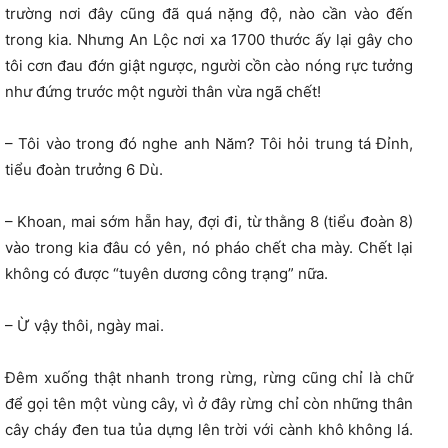
trường nơi đây cũng đã quá nặng độ, nào cần vào đến
trong kia. Nhưng An Lộc nơi xa 1700 thước ấy lại gây cho
tôi cơn đau đớn giật ngược, người cồn cào nóng rực tưởng
như đứng trước một người thân vừa ngã chết!
– Tôi vào trong đó nghe anh Năm? Tôi hỏi trung tá Đỉnh,
tiểu đoàn trưởng 6 Dù.
– Khoan, mai sớm hẵn hay, đợi đi, từ thằng 8 (tiểu đoàn 8)
vào trong kia đâu có yên, nó pháo chết cha mày. Chết lại
không có được “tuyên dương công trạng” nữa.
– Ừ vậy thôi, ngày mai.
Đêm xuống thật nhanh trong rừng, rừng cũng chỉ là chữ
để gọi tên một vùng cây, vì ở đây rừng chỉ còn những thân
cây cháy đen tua tủa dựng lên trời với cành khô không lá.