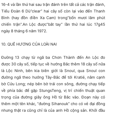
16-4 và lần thứ hai sau trận đánh trên tất cả các trận đánh,
Tiểu Đoàn 6 Dù”clear” hai cây số còn lại vào đến Thanh
Bình (hay đồn điền Xa Cam) trong”bốn mươi lăm phút
chiến trận”.An Lộc được”bắt tay” lần thứ hai lúc 17g45
ngày 8 tháng 6 năm 1972.
10. QUÊ HƯƠNG CỦA LOÀI NAI
Đường 13 chạy từ ngã ba Chơn Thành đến An Lộc đo
được 30 cây số, tiếp tục về hướng Bắc thêm 18 cây số nữa
là Lộc Ninh, bên kia biên giới là Snoul, qua Snoul con
đường ngã theo hướng Tây-Bắc để tới Kratié, nằm cạnh
bờ Cửu Long; nép bên bờ trái con sông, đường chạy tiếp
về phía bắc để gặp StungsTeng, vị trí chiến thuật quan
trọng của đường giây ông Hồ từ Bắc vào. Đoạn này có
thêm một tên khác, “đường Sihanouk” cho có vẻ đại đồng
nhưng thật ra cũng chỉ là của anh Hồ cộng sản. Khởi đầu