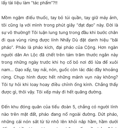
lấy tài liệu làm “tác phẩm”?!!
Mồm ngậm điếu thuốc, tay bỏ túi quần, tay giữ máy ảnh,
tôi cũng lạ với mình trong phút giây “đạt đạo” này. Đời là
sự vô thường!! Tôi luận lung tung trong đầu khi bước chân
đi qua vùng rừng được lính Nhẩy Dù đặt danh hiệu “bãi
pháo”. Pháo là pháo kích, đại pháo của Cộng. Hơn ngàn
người dân An Lộc đã chết trên tám trăm thước ngắn này
trong những ngày trước khi họ cố bỏ nơi đỏ lửa để xuôi
nam… Gạo xấy, tay nải, nón, guốc còn lác đác đầy khoảng
rừng. Chụp hình được hết những mảnh vụn này không?
Tôi tự hỏi khi loay hoay điều chỉnh ống kính. Chẳng thấy
được gì, thôi vậy. Tôi xếp máy đi hết quãng đường.
Đến khu đóng quân của tiểu đoàn 5, chẳng có người lính
nào trên mặt đất, pháo đang nổ ngoài đường. Dứt pháo,
những cái nón sắt từ từ nhô lên khỏi nắp hầm, hầm dưới