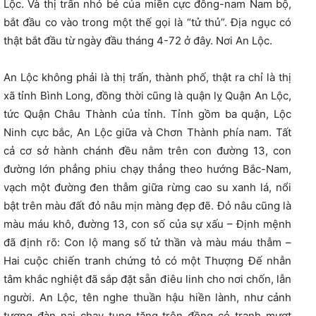
Lộc. Và thị trấn nhỏ bé của miền cực đông-nam Nam bộ,
bắt đầu co vào trong một thế gọi là “tử thủ”. Địa ngục có
thật bắt đầu từ ngày đầu tháng 4-72 ở đây. Nơi An Lộc.
An Lộc không phải là thị trấn, thành phố, thật ra chỉ là thị
xã tỉnh Bình Long, đồng thời cũng là quận lỵ Quận An Lộc,
tức Quận Châu Thành của tỉnh. Tỉnh gồm ba quận, Lộc
Ninh cực bắc, An Lộc giữa và Chơn Thành phía nam. Tất
cả cơ sở hành chánh đều nằm trên con đường 13, con
đường lớn phẳng phiu chạy thẳng theo hướng Bắc-Nam,
vạch một đường đen thẫm giữa rừng cao su xanh lá, nổi
bật trên màu đất đỏ nâu mịn màng đẹp đẽ. Đỏ nâu cũng là
màu máu khô, đường 13, con số của sự xấu – Định mệnh
đã định rõ: Con lộ mang số tử thần và màu máu thẫm –
Hai cuộc chiến tranh chứng tỏ có một Thượng Đế nhẫn
tâm khắc nghiệt đã sắp đặt sẵn điêu linh cho nơi chốn, lẫn
người. An Lộc, tên nghe thuần hậu hiền lành, như cảnh
tượng đàn nai chạy tung tăng trên đồng cỏ tranh mượt