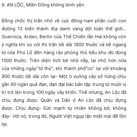
9. AN LỘC, Miền Đông không bình yên
Bỗng chốc thị trấn nhỏ về cực đông-nam phần cuối con
đường 13 biến thành địa danh vang dội toàn thế giới…
Guernica, Arden, Berlin của Thế Chiến lần Hai không còn
ý nghĩa khi so với thị trấn bề dài 1800 thước và bề ngang
từ cửa Phú Lổ đến hàng rào phòng thủ tiểu khu đo đúng
1000 thước. Trên diện tích bé nhỏ nầy, lại nhỏ hơn nữa
của những ngày”tử thủ”, khi thành phố”co” lại với khoảng
900 thước bề dài còn lại- Một ô vuông cây số hứng chịu
gần 60 ngàn quả đạn, đạn đại bác bắn tập trung từ mười vị
trí trở lên trong 100 ngày vây khốn. Thế nhưng, An Lộc đã
chịu đựng được. Quân và Dân ở An Lộc đã chịu đựng
được. Chịu đựng- Sức mạnh tự nhiên không bờ, không
đáy- Với nó, trong đó, Người Việt ngụp lặn miệt mài để tồn
tại.