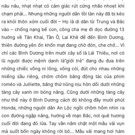
nâu nâu, nhạt nhạt có cảm giác rút cứng nhão nhoẹt khi
chạm phải… Nhưng những người dân tồi tàn này đã bị kéo
ra khỏi thôn xóm cuối đời – Họ là di dân từ Trung và Bắc
vào – chống nạng bế con, cõng cha mẹ đi dọc đường 13
hướng về Tân Khai, Tần Ô, Lai Khê để đến Bình Dương,
thiên đường yên ổn khốn mạt đang chờ đón, che chở… Vì
chỉ các Bình Dương trên mười cây số là Lái Thiêu, nơi có
lũ người được mệnh danh là”giới trẻ” đang đu đưa trên
những chiếc võng ni lông, võng cói, đút cho nhau những
miếng sầu riêng, chôm chôm bằng động tác của phim
roméo và Julliette, bằng thứ nũng nịu hờn dỗi dưới những
tàng cây xanh im bóng nắng. Cũng dưới những tàng cây
như thế này ở Bình Dương cách đó không đầy mười phút
Honda, những người dân An Lộc ngồi chồm hỗm nhìn ra
con đường ngập nắng, hướng về mạn Bắc, nơi quê hương
cuối đời đang đỏ lửa. Tay vẫn nắm chặt một mẫu vải vụn
mà suốt bốn ngày không rời bỏ… Mẫu vải mang hơi hám