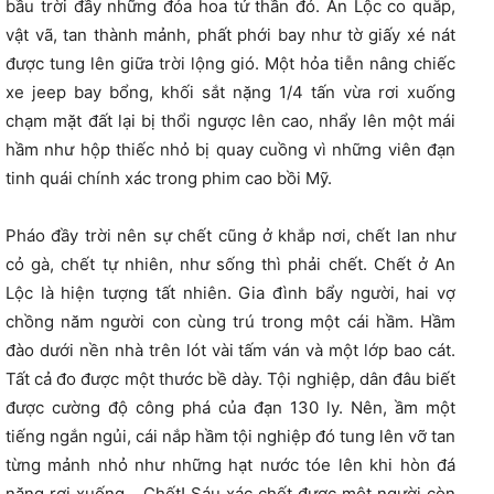
bầu trời đầy những đóa hoa tử thần đó. An Lộc co quắp,
vật vã, tan thành mảnh, phất phới bay như tờ giấy xé nát
được tung lên giữa trời lộng gió. Một hỏa tiễn nâng chiếc
xe jeep bay bổng, khối sắt nặng 1/4 tấn vừa rơi xuống
chạm mặt đất lại bị thổi ngược lên cao, nhẩy lên một mái
hầm như hộp thiếc nhỏ bị quay cuồng vì những viên đạn
tinh quái chính xác trong phim cao bồi Mỹ.
Pháo đầy trời nên sự chết cũng ở khắp nơi, chết lan như
cỏ gà, chết tự nhiên, như sống thì phải chết. Chết ở An
Lộc là hiện tượng tất nhiên. Gia đình bẩy người, hai vợ
chồng năm người con cùng trú trong một cái hầm. Hầm
đào dưới nền nhà trên lót vài tấm ván và một lớp bao cát.
Tất cả đo được một thước bề dày. Tội nghiệp, dân đâu biết
được cường độ công phá của đạn 130 ly. Nên, ầm một
tiếng ngắn ngủi, cái nắp hầm tội nghiệp đó tung lên vỡ tan
từng mảnh nhỏ như những hạt nước tóe lên khi hòn đá
nặng rơi xuống… Chết! Sáu xác chết được một người còn