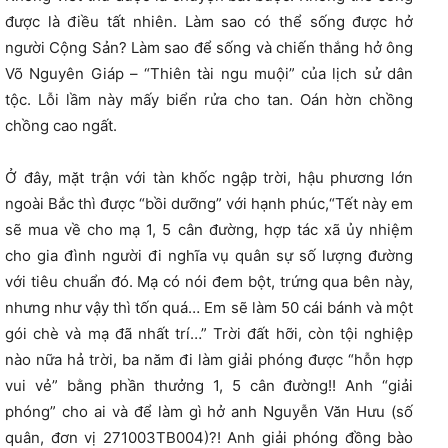
được là điều tất nhiên. Làm sao có thể sống được hở
người Cộng Sản? Làm sao để sống và chiến thắng hở ông
Võ Nguyên Giáp – “Thiên tài ngu muội” của lịch sử dân
tộc. Lỗi lầm này mấy biển rửa cho tan. Oán hờn chồng
chồng cao ngất.
Ở đây, mặt trận với tàn khốc ngập trời, hậu phương lớn
ngoài Bắc thì được “bồi dưỡng” với hạnh phúc,“Tết này em
sẽ mua về cho mạ 1, 5 cân đường, hợp tác xã ủy nhiệm
cho gia đình người đi nghĩa vụ quân sự số lượng đường
với tiêu chuẩn đó. Mạ có nói đem bột, trứng qua bên này,
nhưng như vậy thì tốn quá… Em sẽ làm 50 cái bánh và một
gói chè và mạ đã nhất trí…” Trời đất hỡi, còn tội nghiệp
nào nữa hả trời, ba năm đi làm giải phóng được “hỗn hợp
vui vẻ” bằng phần thưởng 1, 5 cân đường!! Anh “giải
phóng” cho ai và để làm gì hở anh Nguyễn Văn Hưu (số
quân, đơn vị 271003TB004)?! Anh giải phóng đồng bào