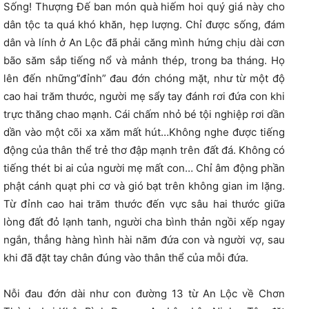
Sống! Thượng Đế ban món quà hiếm hoi quý giá này cho
dân tộc ta quá khó khăn, hẹp lượng. Chỉ được sống, đám
dân và lính ở An Lộc đã phải căng mình hứng chịu dài cơn
bão săm sắp tiếng nổ và mảnh thép, trong ba tháng. Họ
lên đến những”đỉnh” đau đớn chóng mặt, như từ một độ
cao hai trăm thước, người mẹ sẩy tay đánh rơi đứa con khi
trực thăng chao mạnh. Cái chấm nhỏ bé tội nghiệp rơi dần
dần vào một cõi xa xăm mất hút…Không nghe được tiếng
động của thân thể trẻ thơ đập mạnh trên đất đá. Không có
tiếng thét bi ai của người mẹ mất con… Chỉ âm động phần
phật cánh quạt phi cơ và gió bạt trên không gian im lặng.
Từ đỉnh cao hai trăm thước đến vực sâu hai thước giữa
lòng đất đỏ lạnh tanh, người cha bình thản ngồi xếp ngay
ngắn, thẳng hàng hình hài năm đứa con và người vợ, sau
khi đã đặt tay chân đúng vào thân thể của mỗi đứa.
Nỗi đau đớn dài như con đường 13 từ An Lộc về Chơn