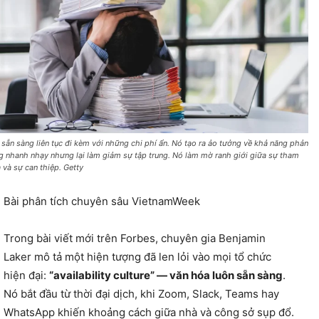
 sẵn sàng liên tục đi kèm với những chi phí ẩn. Nó tạo ra ảo tưởng về khả năng phản
g nhanh nhạy nhưng lại làm giảm sự tập trung. Nó làm mờ ranh giới giữa sự tham
a và sự can thiệp. Getty
Bài phân tích chuyên sâu VietnamWeek
Trong bài viết mới trên Forbes, chuyên gia Benjamin
Laker mô tả một hiện tượng đã len lỏi vào mọi tổ chức
hiện đại:
“availability culture” — văn hóa luôn sẵn sàng
.
Nó bắt đầu từ thời đại dịch, khi Zoom, Slack, Teams hay
WhatsApp khiến khoảng cách giữa nhà và công sở sụp đổ.