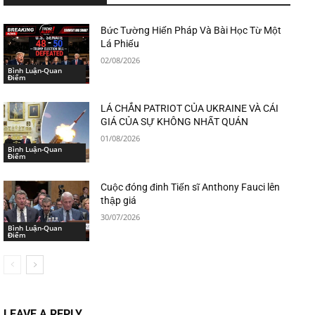
Bức Tường Hiến Pháp Và Bài Học Từ Một
Lá Phiếu
02/08/2026
Bình Luận-Quan
Điểm
LÁ CHẮN PATRIOT CỦA UKRAINE VÀ CÁI
GIÁ CỦA SỰ KHÔNG NHẤT QUÁN
01/08/2026
Bình Luận-Quan
Điểm
Cuộc đóng đinh Tiến sĩ Anthony Fauci lên
thập giá
30/07/2026
Bình Luận-Quan
Điểm
LEAVE A REPLY