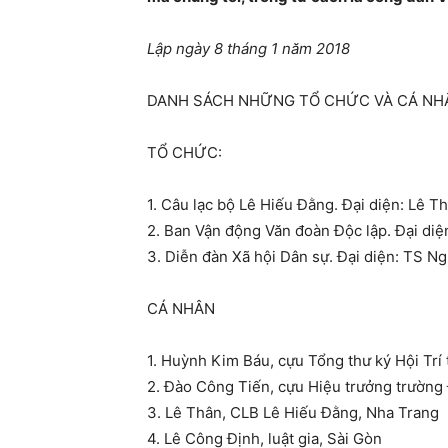
Lập ngày 8 tháng 1 năm 2018
DANH SÁCH NHỮNG TỔ CHỨC VÀ CÁ NHÂ
TỔ CHỨC:
1. Câu lạc bộ Lê Hiếu Đằng. Đại diện: Lê 
2. Ban Vận động Văn đoàn Độc lập. Đại di
3. Diễn đàn Xã hội Dân sự. Đại diện: TS 
CÁ NHÂN
1. Huỳnh Kim Báu, cựu Tổng thư ký Hội T
2. Đào Công Tiến, cựu Hiệu trưởng trườn
3. Lê Thân, CLB Lê Hiếu Đằng, Nha Trang
4. Lê Công Định, luật gia, Sài Gòn