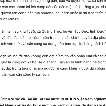
háp luật lẽ ra phải bảo vệ công dân, bảo vệ quyền lợi và tài sản 
 cho các nhóm lợi ích cướp đất của dân một cách trắng trợn. Ai
 quyền tấn công dân địa phương, nói cách khác ai đã trao thẩm q
được làm rõ.
hảm tại tiểu khu 1535, xã Quảng Trực, huyện Tuy Đức, tỉnh Đắk
i với đất đai, bởi nó mặc nhiên trao cho các chính quyền địa ph
 ích vốn thừa và sẵn sàng sử dụng tiền bạc trục lợi bằng cách h
loạn khi người dân không còn đặt niềm tin vào pháp luật và các c
 quả là xung đột xã hội sẽ gia tăng. Bản án tử hình nặng nề tro
ất đất trong tương lai, mà ngược lại càng khiến người dân phẫ
 cầm cán cân công lý sai lệch.
Chủ tịch Nước và Tòa án Tối cao nước CHXHCN Việt Nam nghiêm t
iệt Nam, cần và đòi hỏi ở một nhà nước của dân, do dân và vì d