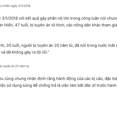
 sơ thẩm ngày 3/1/2018.
y 3/1/2018 với kết quả gây phẫn nộ lớn trong công luận nói chu
n Hiến, 47 tuổi, bị tuyên án tử hình, các nông dân khác tham gi
ình, 35 tuổi, người bị tuyên án 20 năm tù, đã nói trong nước mắ
và đã không gây ra tội lỗi.”
bị tuyên án 20 năm tù.
đều cùng chung nhận định rằng hành động của các bị cáo, đặc bi
iệc sử dụng súng để chống trả là việc làm bất đắc dĩ trước hành 