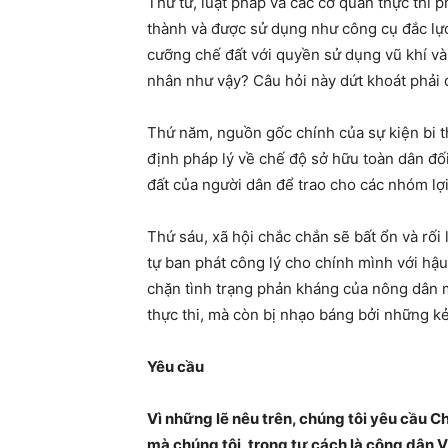
Thứ tư, luật pháp và các cơ quan thực thi p
thành và được sử dụng như công cụ đắc lực
cưỡng chế đất với quyền sử dụng vũ khí và
nhân như vậy? Câu hỏi này dứt khoát phải 
Thứ năm, nguồn gốc chính của sự kiện bi t
định pháp lý về chế độ sở hữu toàn dân đố
đất của người dân để trao cho các nhóm lợi
Thứ sáu, xã hội chắc chắn sẽ bất ổn và rối 
tự ban phát công lý cho chính mình với hậu
chặn tình trạng phản kháng của nông dân m
thực thi, mà còn bị nhạo báng bởi những kẻ
Yêu cầu
Vì những lẽ nêu trên, chúng tôi yêu cầu 
mà chúng tôi, trong tư cách là công dân V