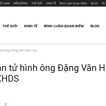
IỆT NAM
BIỂN ĐÔNG
THẾ GIỚI
KINH TẾ
Bình Luận-Quan Điểm
BLOG
Về 
THẾ GIỚI
KINH TẾ
BÌNH LUẬN-QUAN ĐIỂM
BLOG
hình ông Đặng Văn Hiến của...
án tử hình ông Đặng Văn H
 XHDS