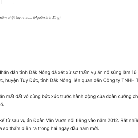
nắm chặt tay nhau... (Nguồn ảnh Zing)
Nhân dân tỉnh Đắk Nông đã xét xử sơ thẩm vụ án nổ súng làm 16
rực, huyện Tuy Đức, tỉnh Đắk Nông liên quan đến Công ty TNHH 
dân mất đất vô cùng bức xúc trước hành động của đoàn cưỡng ch
ó.
 kể từ sau vụ án Đoàn Văn Vươn nổi tiếng vào năm 2012. Rất nh
a sơ thẩm diễn ra trong hai ngày đầu năm mới.