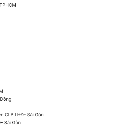
p TPHCM
CM
m Đồng
iên CLB LHĐ- Sài Gòn
Đ- Sài Gòn