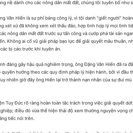
nặng nề dành cho các nông dân mất đất, chúng tôi tuyên bố như s
 Văn Hiến là sự phỉ báng công lý, vì tội danh “giết người” hoà
g xét xử đã không xem xét thấu đáo, hợp tình hợp lý mọi tình tiế
a các nông dân mất đất trước sự tấn công và cướp phá tài sản ng
n. Không ai cổ vũ giải pháp bạo lực để giải quyết mâu thuẫn, n
ác bị cáo trước khi tuyên án.
hính đáng gây hậu quả nghiêm trọng, ông Đặng Văn Hiến đã ra 
 quyền hưởng theo các quy định pháp lý hiện hành, bởi vì đầu th
uy nhiên giờ đây ông Hiến lại trở thành nạn nhân của sự đui mù 
 Tuy Đức rõ ràng hoàn toàn tắc trách trong việc giải quyết dứt 
nghiệp; điều đó vừa thể hiện thái độ xem thường nguyện vọng c
g tiếc nói trên.