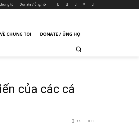
chúng tôi
Donate / ủng hộ
VỀ CHÚNG TÔI
DONATE / ỦNG HỘ
iến của các cá
909
0