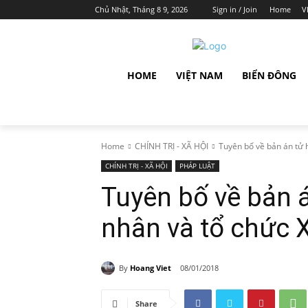
Chủ Nhật, Tháng 8 9, 2026
Sign in / Join
Home
V
HOME
VIỆT NAM
BIỂN ĐÔNG
Home
CHÍNH TRỊ - XÃ HỘI
Tuyên bố về bản án tử 
CHÍNH TRỊ - XÃ HỘI
PHÁP LUẬT
Tuyên bố về bản 
nhân và tổ chức
By
Hoang Viet
08/01/2018
Share