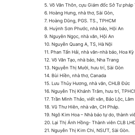
5. Võ Văn Thôn, cựu Giám đốc Sở Tư phá
6. Hoàng Hưng, nhà thơ, Sài Gòn,
7. Hoàng Dũng, PGS. TS., TPHCM
8. Huỳnh Sơn Phước, nhà báo, Hội An
9. Nguyên Ngọc, nhà văn, Hội An
10. Nguyễn Quang A, TS, Hà Nội
11. Phan Tấn Hải, nhà văn-nhà báo, Hoa Kỳ
12. Võ Văn Tạo, nhà báo, Nha Trang
13. Nguyễn Thị Mười, hưu trí, Sài Gòn
14. Bùi Hiền, nhà thơ, Canada
15. Lưu Thủy Hương, nhà văn, CHLB Đức
16. Nguyễn Thị Khánh Trâm, hưu trí, TPH
17. Trần Minh Thảo, viết văn, Bảo Lộc, Lâ
18. Vũ Thư Hiên, nhà văn, CH Pháp.
19. Ngô Kim Hoa – Nhà báo tự do, thành v
20. Lại Thị Ánh Hồng- Thành viên CLB LH
21. Nguyễn Thị Kim Chi, NSƯT, Sài Gòn.