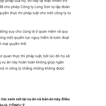
hợp pháp của họ, thì nay lại mặc nhiên trở
 đã cho phép Công ty Long Sơn tự lập đoàn
uyền thực thi pháp luật cho một công ty tư
 Nông suy cho cùng là ở quan niệm và quy
ương một quyền lực nguy hiểm là tước đoạt
ối mại quyền thế.
ơ quan thực thi pháp luật, bởi lúc đó họ sẽ
ng vụ án này hoàn toàn không giúp ngăn
n nộ vì công lý chẳng những không được
úc xem xét lại vụ án và bản án này. Điều
ân là: CÔNG LÝ.