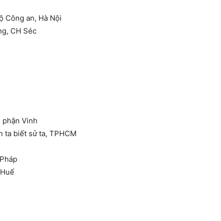
ộ Công an, Hà Nội
ng, CH Séc
 phận Vinh
n ta biết sử ta, TPHCM
 Pháp
P Huế