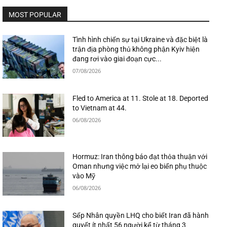
MOST POPULAR
Tình hình chiến sự tại Ukraine và đặc biệt là
trận địa phòng thủ không phận Kyiv hiện
đang rơi vào giai đoạn cực...
07/08/2026
Fled to America at 11. Stole at 18. Deported
to Vietnam at 44.
06/08/2026
Hormuz: Iran thông báo đạt thỏa thuận với
Oman nhưng việc mở lại eo biển phụ thuộc
vào Mỹ
06/08/2026
Sếp Nhân quyền LHQ cho biết Iran đã hành
quyết ít nhất 56 người kể từ tháng 3