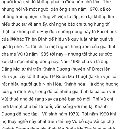
người khác, vì đó không phải là điều nên chú tâm. Thế
nhưng nói về một người đàn ông sinh năm 1970, đã có
nhữ
ng trải nghiệm riêng về việc tu tập, mà lại không tìm
hiểu thực sự về anh ấy, chỉ nghe báo chí tung hứng thì
thật sự không nên. Hãy đọc những dòng này từ Facebook
của @Khắc Thiện Đinh để hiểu về quy luật nhân quả về
giá trị nhé : “…Tôi chỉ là một người hàng xóm của gia đình
cha mẹ Vũ từ năm 1985 tới nay – nhưng tôi thực sự bức
xúc khi đọc những dòng này. Năm 1985 cha vũ là ông
Đặng Mơ, từ thị trấn Khánh Dương (huyện M’ Drac) lên
khu vực cây số 3 thuộc TP Buôn Ma Thuột (là khu vực có
rất nhiều người quê Ninh Hòa, Khánh hòa – là đồng hương
của gia đình Vũ, trong đó có nhiều gia đình là bà con với
Vũ) thuê nhà để rang xay cá phê bán bỏ mối. Thì Vũ chỉ
mới là một chú bé 15 tuổi, vẫn sống với mẹ tại Khánh
Dương để học tập – Vũ sinh năm 1970). Tới năm 1990 khi
họ thấy nghề này phát triển thì mẹ Vũ bỏ sạp Vải tại chợ
Khánh Dương đem gia đình lên Buôn Ma Thuột mua nhà