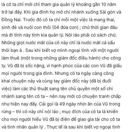
là cô ta chỉ mới chỉ tham gia quản lý khoảng gần 10 năm
trở lại đây. Khi gia đình họ mở chi nhánh xuống Sài gòn và
Đồng Nai. Trước đó cô ta chỉ mỗi một việc là mang thai,
sinh đẻ và nuôi con thôi (04 đứa con) ; chứ thời gian đâu
mà đi tỉnh này tỉnh kia quản lý. Nói láo phải có sách chứ.
Những giọt nước mắt của cô này chỉ là nước mắt cá sấu
thôi bạn à . Sau khi biết vợ mình ngoại tình với một người
làm thuê (một trong những giám đốc điều hành) cho công
ty. Vũ đã bị sốc nặng, vì hạnh phúc của các con Vũ đã giấu
mọi người trong gia đình. Nhưng cô ta ngày càng công
khai chuyện này và cùng tay giám đốc này (đã bị đuổi
việc) làm các thủ thuật sang tên chủ quyền một số chi
nhánh sang tên cô ta – nên nay mới có chuyện tranh chấp
như hiện nay đấy. Cái gọi là 49 ngày nhịn ăn của Vũ trong
rừng – thì cô này chỉ nói láo ; mục đích của cô ta là khiến
cho mọi người hiểu Vũ đã bị điên để giao gia tài cho cô ta
và tình nhân quản lý . Thực tế là sau khi biết vợ ngoại tình