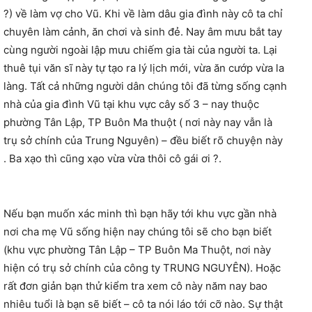
?) về làm vợ cho Vũ. Khi về làm dâu gia đình này cô ta chỉ
chuyên làm cảnh, ăn chơi và sinh đẻ. Nay âm mưu bắt tay
cùng người ngoài lập mưu chiếm gia tài của người ta. Lại
thuê tụi văn sĩ này tự tạo ra lý lịch mới, vừa ăn cướp vừa la
làng. Tất cả những người dân chúng tôi đã từng sống cạnh
nhà của gia đình Vũ tại khu vực cây số 3 – nay thuộc
phường Tân Lập, TP Buôn Ma thuột ( nơi này nay vẫn là
trụ sở chính của Trung Nguyên) – đều biết rõ chuyện này
. Ba xạo thì cũng xạo vừa vừa thôi cô gái ơi ?.
Nếu bạn muốn xác minh thì bạn hãy tới khu vực gần nhà
nơi cha mẹ Vũ sống hiện nay chúng tôi sẽ cho bạn biết
(khu vực phường Tân Lập – TP Buôn Ma Thuột, nơi này
hiện có trụ sở chính của công ty TRUNG NGUYÊN). Hoặc
rất đơn giản bạn thử kiểm tra xem cô này năm nay bao
nhiêu tuổi là bạn sẽ biết – cô ta nói láo tới cỡ nào. Sự thật