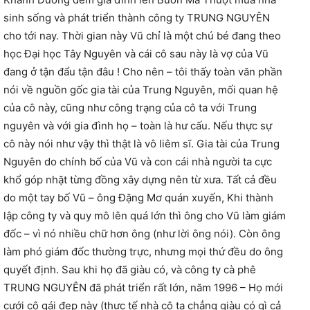
sinh sống và phát triển thành công ty TRUNG NGUYÊN
cho tới nay. Thời gian này Vũ chỉ là một chú bé đang theo
học Đại học Tây Nguyên và cái cô sau này là vợ của Vũ
đang ở tận đẩu tận đâu ! Cho nên – tôi thấy toàn văn phần
nói về nguồn gốc gia tài của Trung Nguyên, mối quan hệ
của cô này, cũng như công trạng của cô ta với Trung
nguyên và với gia đình họ – toàn là hư cấu. Nếu thực sự
cô này nói như vậy thì thật là vô liêm sĩ. Gia tài của Trung
Nguyên do chính bố của Vũ và con cái nhà người ta cực
khổ góp nhặt từng đồng xây dựng nên từ xưa. Tất cả đều
do một tay bố Vũ – ông Đặng Mơ quán xuyến, Khi thành
lập công ty và quy mô lên quá lớn thì ông cho Vũ làm giám
đốc – vì nó nhiều chữ hơn ông (như lời ông nói). Còn ông
làm phó giám đốc thường trực, nhưng mọi thứ đều do ông
quyết định. Sau khi họ đã giàu có, và công ty cà phê
TRUNG NGUYÊN đã phát triển rất lớn, năm 1996 – Họ mới
cưới cô gái đẹp này (thực tế nhà cô ta chẳng giàu có gì cả