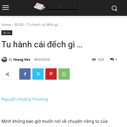
Home
BLOG
Tu hành cái đếch gì …
BLOG
Tu hành cái đếch gì …
By
Hoang Viet
30/03/2018
1523
0
Nguyễn Hoàng Phương
Mình không bao giờ muốn nói về chuyện riêng tư của