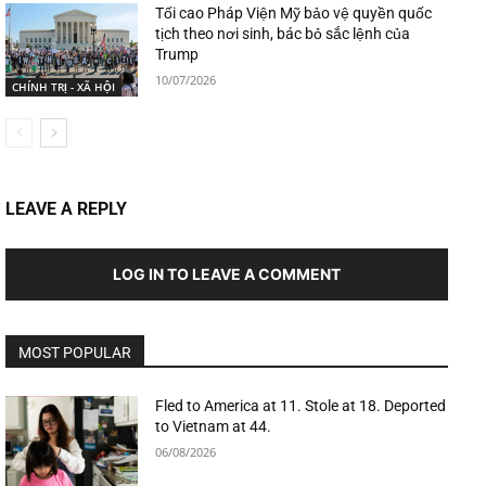
Tối cao Pháp Viện Mỹ bảo vệ quyền quốc
tịch theo nơi sinh, bác bỏ sắc lệnh của
Trump
10/07/2026
CHÍNH TRỊ - XÃ HỘI
LEAVE A REPLY
LOG IN TO LEAVE A COMMENT
MOST POPULAR
Fled to America at 11. Stole at 18. Deported
to Vietnam at 44.
06/08/2026