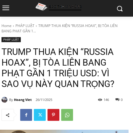
Home
PHÁP LUẬT
TRUMP THUA KIỆN “RUSSIA HOAX”, BỊ TÒA LIÊN
BANG PHẠT GẦN 1...
PHÁP LUẬT
TRUMP THUA KIỆN “RUSSIA
HOAX”, BỊ TÒA LIÊN BANG
PHẠT GẦN 1 TRIỆU USD: VÌ
SAO VỤ NÀY QUAN TRỌNG?
By
Hoang Viet
26/11/2025
146
0