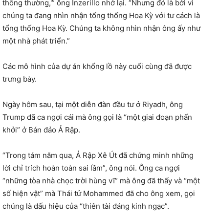
thông thường,'” ông Inzerillo nhớ lại. “Nhưng đó là bởi vì
chúng ta đang nhìn nhận tổng thống Hoa Kỳ với tư cách là
tổng thống Hoa Kỳ. Chúng ta không nhìn nhận ông ấy như
một nhà phát triển.”
Các mô hình của dự án khổng lồ này cuối cùng đã được
trưng bày.
Ngày hôm sau, tại một diễn đàn đầu tư ở Riyadh, ông
Trump đã ca ngợi cái mà ông gọi là “một giai đoạn phấn
khởi” ở Bán đảo Ả Rập.
“Trong tám năm qua, Ả Rập Xê Út đã chứng minh những
lời chỉ trích hoàn toàn sai lầm”, ông nói. Ông ca ngợi
“những tòa nhà chọc trời hùng vĩ” mà ông đã thấy và “một
số hiện vật” mà Thái tử Mohammed đã cho ông xem, gọi
chúng là dấu hiệu của “thiên tài đáng kinh ngạc”.