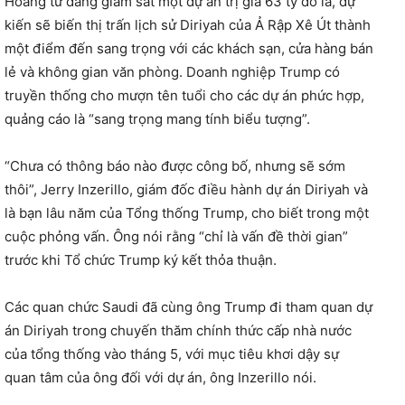
Hoàng tử đang giám sát một dự án trị giá 63 tỷ đô la, dự
kiến ​​sẽ biến thị trấn lịch sử Diriyah của Ả Rập Xê Út thành
một điểm đến sang trọng với các khách sạn, cửa hàng bán
lẻ và không gian văn phòng. Doanh nghiệp Trump có
truyền thống cho mượn tên tuổi cho các dự án phức hợp,
quảng cáo là “sang trọng mang tính biểu tượng”.
“Chưa có thông báo nào được công bố, nhưng sẽ sớm
thôi”, Jerry Inzerillo, giám đốc điều hành dự án Diriyah và
là bạn lâu năm của Tổng thống Trump, cho biết trong một
cuộc phỏng vấn. Ông nói rằng “chỉ là vấn đề thời gian”
trước khi Tổ chức Trump ký kết thỏa thuận.
Các quan chức Saudi đã cùng ông Trump đi tham quan dự
án Diriyah trong chuyến thăm chính thức cấp nhà nước
của tổng thống vào tháng 5, với mục tiêu khơi dậy sự
quan tâm của ông đối với dự án, ông Inzerillo nói.