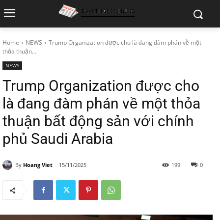
Home
NEWS
Trump Organization được cho là đang đàm phán về một
thỏa thuận...
NEWS
Trump Organization được cho
là đang đàm phán về một thỏa
thuận bất động sản với chính
phủ Saudi Arabia
By
Hoang Viet
15/11/2025
199
0