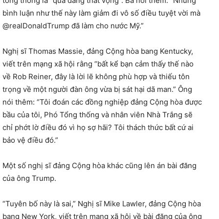
tổng thống là “quá đáng thất vọng”. Bà nói thêm: “Những
bình luận như thế này làm giảm đi vô số điều tuyệt vời mà
@realDonaldTrump đã làm cho nước Mỹ.”
Nghị sĩ Thomas Massie, đảng Cộng hòa bang Kentucky,
viết trên mạng xã hội rằng “bất kể bạn cảm thấy thế nào
về Rob Reiner, đây là lời lẽ không phù hợp và thiếu tôn
trọng về một người đàn ông vừa bị sát hại dã man.” Ông
nói thêm: “Tôi đoán các đồng nghiệp đảng Cộng hòa được
bầu của tôi, Phó Tổng thống và nhân viên Nhà Trắng sẽ
chỉ phớt lờ điều đó vì họ sợ hãi? Tôi thách thức bất cứ ai
bảo vệ điều đó.”
Một số nghị sĩ đảng Cộng hòa khác cũng lên án bài đăng
của ông Trump.
“Tuyên bố này là sai,” Nghị sĩ Mike Lawler, đảng Cộng hòa
bang New York, viết trên mạng xã hội về bài đăng của ông