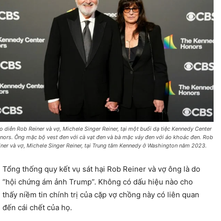
o diễn Rob Reiner và vợ, Michele Singer Reiner, tại một buổi dạ tiệc Kennedy Center
nors. Ông mặc bộ vest đen với cà vạt đen và bà mặc váy đen với áo khoác đen. Rob
iner và vợ, Michele Singer Reiner, tại Trung tâm Kennedy ở Washington năm 2023.
Tổng thống quy kết vụ sát hại Rob Reiner và vợ ông là do
“hội chứng ám ảnh Trump”. Không có dấu hiệu nào cho
thấy niềm tin chính trị của cặp vợ chồng này có liên quan
đến cái chết của họ.