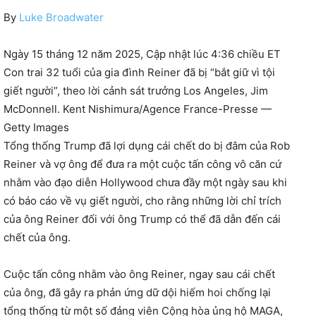
By
Luke Broadwater
Ngày 15 tháng 12 năm 2025, Cập nhật lúc 4:36 chiều ET
Con trai 32 tuổi của gia đình Reiner đã bị “bắt giữ vì tội
giết người”, theo lời cảnh sát trưởng Los Angeles, Jim
McDonnell. Kent Nishimura/Agence France-Presse —
Getty Images
Tổng thống Trump đã lợi dụng cái chết do bị đâm của Rob
Reiner và vợ ông để đưa ra một cuộc tấn công vô căn cứ
nhằm vào đạo diễn Hollywood chưa đầy một ngày sau khi
có báo cáo về vụ giết người, cho rằng những lời chỉ trích
của ông Reiner đối với ông Trump có thể đã dẫn đến cái
chết của ông.
Cuộc tấn công nhằm vào ông Reiner, ngay sau cái chết
của ông, đã gây ra phản ứng dữ dội hiếm hoi chống lại
tổng thống từ một số đảng viên Cộng hòa ủng hộ MAGA,