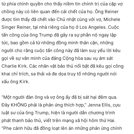
từ phía chính quyền cho thấy niềm tin chính trị của cặp vợ
chồng này có liên quan đến cái chết của họ. Ông Reiner
được tìm thấy đã chết vào Chủ nhật cùng với vợ, Michele
Singer Reiner, tại nhà riêng của họ ở Los Angeles. Cuộc
tấn công của ông Trump đã gây ra sự phẫn nộ ngay lập
tức, bao gồm cả từ những đồng minh thân cận, những
người cho rằng cuộc tấn công này đã làm suy yếu lời kêu
gọi về sự văn minh của đảng Cộng hòa sau vụ ám sát
Charlie Kirk. Các nhân vật bảo thủ nổi bật đã kêu gọi công
khai chỉ trích, sa thải và đe dọa truy tố những người nói
xấu ông Kirk.
“Một người đàn ông và vợ ông ấy đã bị sát hại đêm qua.
Đây KHÔNG phải là phản ứng thích hợp,” Jenna Ellis, cựu
luật sư của ông Trump, hiện là người dẫn chương trình
phát thanh bảo thủ, viết trên mạng xã hội hôm thứ Hai.
“Phe cánh hữu đã đồng loạt lên án những phản ứng chính