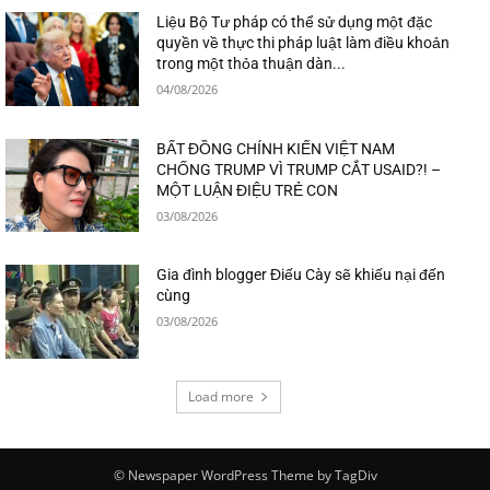
Liệu Bộ Tư pháp có thể sử dụng một đặc
quyền về thực thi pháp luật làm điều khoản
trong một thỏa thuận dàn...
04/08/2026
BẤT ĐỒNG CHÍNH KIẾN VIỆT NAM
CHỐNG TRUMP VÌ TRUMP CẮT USAID?! –
MỘT LUẬN ĐIỆU TRẺ CON
03/08/2026
Gia đình blogger Điếu Cày sẽ khiếu nại đến
cùng
03/08/2026
Load more
© Newspaper WordPress Theme by TagDiv