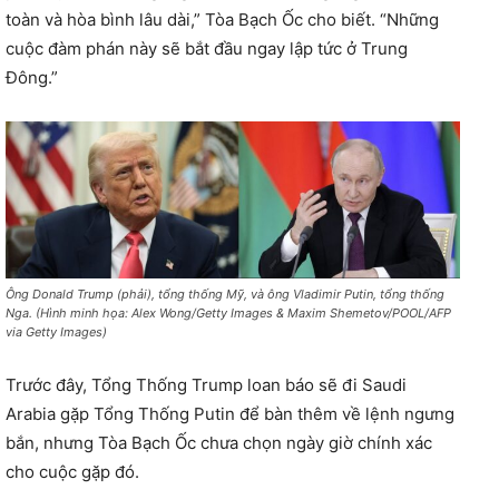
toàn và hòa bình lâu dài,” Tòa Bạch Ốc cho biết. “Những
cuộc đàm phán này sẽ bắt đầu ngay lập tức ở Trung
Đông.”
Ông Donald Trump (phải), tổng thống Mỹ, và ông Vladimir Putin, tổng thống
Nga. (Hình minh họa: Alex Wong/Getty Images & Maxim Shemetov/POOL/AFP
via Getty Images)
Trước đây, Tổng Thống Trump loan báo sẽ đi Saudi
Arabia gặp Tổng Thống Putin để bàn thêm về lệnh ngưng
bắn, nhưng Tòa Bạch Ốc chưa chọn ngày giờ chính xác
cho cuộc gặp đó.