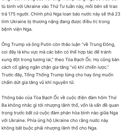
tù binh với Ukraine vào Thứ Tư tuần này, mỗi bên sẽ trao
trả 175 người. Chính phủ Nga loan báo nước này sẽ thả 23
lính Ukraine bị thương nặng đang được điều trị trong
bệnh viện Nga.
Ông Trump và ông Putin còn thảo luận “về Trung Đông,
coi đây là khu vực mà các bên có thể hợp tác để tránh
xung đột trong tương lai,” theo Tòa Bạch Ốc. Họ cũng bàn
cách cố gắng ngăn chặn gia tăng “vũ khí chiến lược.”
Trước đây, Tổng Thống Trump từng cho hay ông muốn
chấm dứt gia tăng vũ khí nguyên tử.
Thông báo của Tòa Bạch Ốc về cuộc điện đàm hôm Thứ
Ba không nhắc gì tới nhượng lãnh thổ, vốn là vấn đề quan
trọng trước bất cứ cuộc đàm phán hòa bình nào giữa Nga
với Ukraine. Phía ủng hộ Ukraine cho rằng nước này
không bắt buộc phải nhượng lãnh thổ cho Nga.