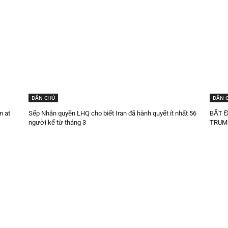
DÂN CHỦ
DÂN 
m at
Sếp Nhân quyền LHQ cho biết Iran đã hành quyết ít nhất 56
BẤT 
người kể từ tháng 3
TRUMP