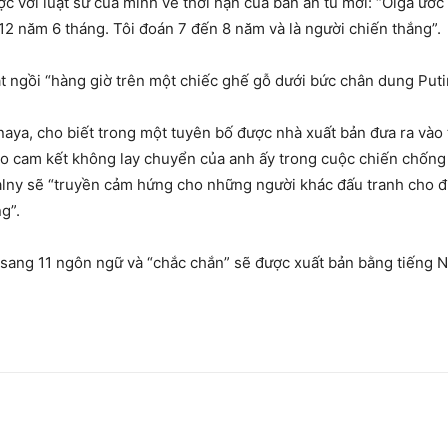
ợc với luật sư của mình về thời hạn của bản án tù mới: “Olga ước
12 năm 6 tháng. Tôi đoán 7 đến 8 năm và là người chiến thắng”.
ắt ngồi “hàng giờ trên một chiếc ghế gỗ dưới bức chân dung Puti
naya, cho biết trong một tuyên bố được nhà xuất bản đưa ra vào
o cam kết không lay chuyển của anh ấy trong cuộc chiến chống l
alny sẽ “truyền cảm hứng cho những người khác đấu tranh cho 
g”.
 sang 11 ngôn ngữ và “chắc chắn” sẽ được xuất bản bằng tiếng N