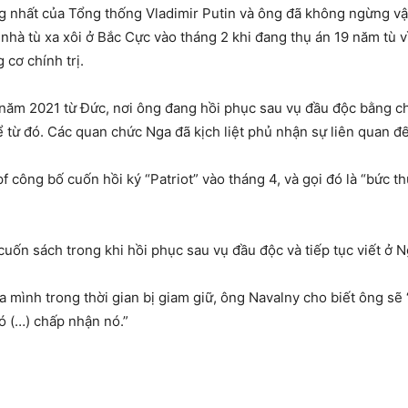
ếng nhất của Tổng thống Vladimir Putin và ông đã không ngừng 
nhà tù xa xôi ở Bắc Cực vào tháng 2 khi đang thụ án 19 năm tù v
cơ chính trị.
o năm 2021 từ Đức, nơi ông đang hồi phục sau vụ đầu độc bằng c
kể từ đó. Các quan chức Nga đã kịch liệt phủ nhận sự liên quan đ
 công bố cuốn hồi ký “Patriot” vào tháng 4, và gọi đó là “bức thư
uốn sách trong khi hồi phục sau vụ đầu độc và tiếp tục viết ở Ng
ủa mình trong thời gian bị giam giữ, ông Navalny cho biết ông sẽ
đó (…) chấp nhận nó.”