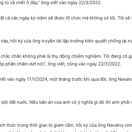
ng tù và chết ở đây,” ông viết vào ngày 22/3/2022.
… Tất cả các ngày kỷ niệm sẽ được tổ chức mà không có tôi. Tôi s
ày, hồi ký của ông truyền tải lập trường kiên quyết chống lại 
ày chắc chắn không phải là thụ động chiêm nghiệm. Tôi đang cố 
góp phần chấm dứt nó)”, ông viết, cũng vào ngày 22/3/2022.
ết vào ngày 17/1/2024, một tháng trước khi qua đời, ông Navalny
bội đất nước. Nếu bản án của anh có ý nghĩa gì đó thì anh phải 
ch thức trong thời gian bị giam cầm, hồi ký của ông Navalny còn