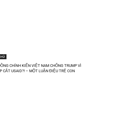
CHỦ
ĐỒNG CHÍNH KIẾN VIỆT NAM CHỐNG TRUMP VÌ
 CẮT USAID?! – MỘT LUẬN ĐIỆU TRẺ CON