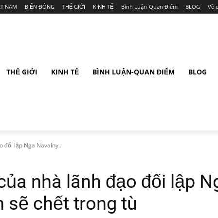
ỆT NAM
BIỂN ĐÔNG
THẾ GIỚI
KINH TẾ
Bình Luận-Quan Điểm
BLOG
Về 
THẾ GIỚI
KINH TẾ
BÌNH LUẬN-QUAN ĐIỂM
BLOG
o đối lập Nga Navalny...
 của nhà lãnh đạo đối lập 
 sẽ chết trong tù