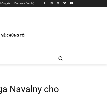
chúng tôi
Donate / ủng hộ
VỀ CHÚNG TÔI
Nga Navalny cho