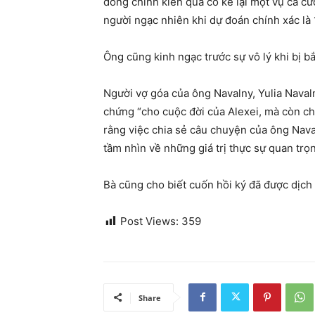
đồng chính kiến quá cố kể lại một vụ cá cư
người ngạc nhiên khi dự đoán chính xác là 
Ông cũng kinh ngạc trước sự vô lý khi bị b
Người vợ góa của ông Navalny, Yulia Naval
chứng “cho cuộc đời của Alexei, mà còn ch
rằng việc chia sẻ câu chuyện của ông Nav
tầm nhìn về những giá trị thực sự quan trọn
Bà cũng cho biết cuốn hồi ký đã được dịch
Post Views:
359
Share