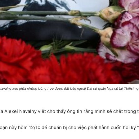
Navalny xen giữa những bông hoa được đặt bên ngoài Đại sứ quán Nga cũ tại Tbilisi n
a Alexei Navalny viết cho thấy ông tin rằng mình sẽ chết trong t
đoạn này hôm 12/10 để chuẩn bị cho việc phát hành cuốn hồi ký “