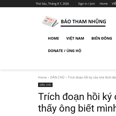
Thứ Sáu, Tháng 8 7, 2026
Sign in / Join
Home
VI
HOME
VIỆT NAM
BIỂN ĐÔNG
DONATE / ỦNG HỘ
Home
DÂN CHỦ
Trích đoạn hồi ký của nhà lãnh đạ
DÂN CHỦ
Trích đoạn hồi ký
thấy ông biết mình