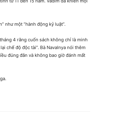
 tính từ 11 đến 15 năm. Vadim đã khiến mọi
n” như một “hành động kỷ luật”.
 tháng 4 rằng cuốn sách không chỉ là minh
ại chế độ độc tài”. Bà Navalnya nói thêm
điều đúng đắn và không bao giờ đánh mất
ga.