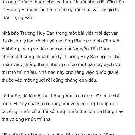
tin ông Phúc bị buộc phải về hưu. Người phản đối đầu tiên
là Hoàng Hải Vân rồi đến nhiều người khác và bây giờ là
Lưu Trọng Văn.
Nhà báo Trương Huy San trong một bài viết mới đặt vấn
đề đòi xử lý làm rõ chuyện vợ ông Phúc có dính đến Việt
Á không, cùng với tại sao con gái Nguyễn Tấn Dũng
chiếm đất sông chưa bị xử lý. Trương Huy San ngầm phủ
nhận việc chống tham nhũng chỉ có một bàn tay sạch vui
thì ít lo thì nhiều. Nhà báo này cho rằng việc quốc gia lệ
thuộc vào một người rồi cũng chẳng đến đâu.
Lệ thuộc, đó là một từ không phải là ca ngợi, đó là từ chỉ
trích. Hàm ý của San rõ ràng nói về việc ông Trọng độc
tài, ông muốn xử ai thì xử, ông muốn tha con Ba Dũng hay
tha vợ ông Phúc thì tha.
Nếu như ông Trọng xử vợ ông Phúc và con ông Dũng,