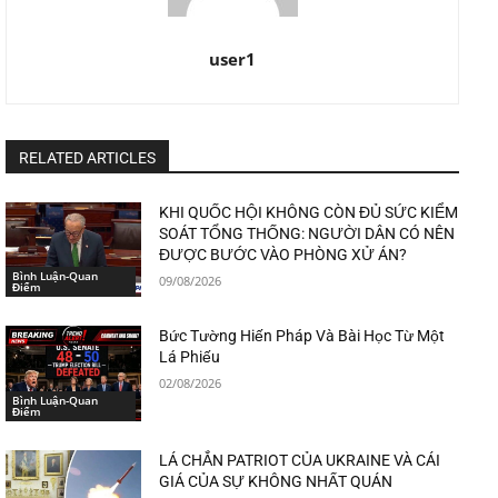
user1
RELATED ARTICLES
KHI QUỐC HỘI KHÔNG CÒN ĐỦ SỨC KIỂM
SOÁT TỔNG THỐNG: NGƯỜI DÂN CÓ NÊN
ĐƯỢC BƯỚC VÀO PHÒNG XỬ ÁN?
Bình Luận-Quan
09/08/2026
Điểm
Bức Tường Hiến Pháp Và Bài Học Từ Một
Lá Phiếu
02/08/2026
Bình Luận-Quan
Điểm
LÁ CHẮN PATRIOT CỦA UKRAINE VÀ CÁI
GIÁ CỦA SỰ KHÔNG NHẤT QUÁN