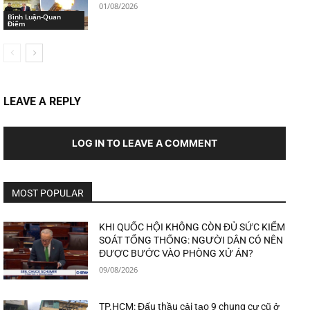
01/08/2026
Bình Luận-Quan
Điểm
LEAVE A REPLY
LOG IN TO LEAVE A COMMENT
MOST POPULAR
KHI QUỐC HỘI KHÔNG CÒN ĐỦ SỨC KIỂM
SOÁT TỔNG THỐNG: NGƯỜI DÂN CÓ NÊN
ĐƯỢC BƯỚC VÀO PHÒNG XỬ ÁN?
09/08/2026
TP.HCM: Đấu thầu cải tạo 9 chung cư cũ ở