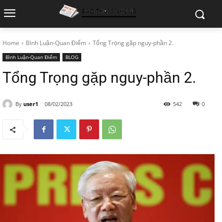
Home
Bình Luận-Quan Điểm
Tổng Trọng gặp nguy-phần 2.
Bình Luận-Quan Điểm
BLOG
Tổng Trọng gặp nguy-phần 2.
By
user1
08/02/2023
542
0