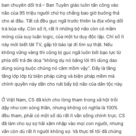
ban chuyên dối trá – Ban Tuyên giáo luôn tấn công vào
não của 95 triệu người chứ họ chẳng bao giờ buông thả
cho ai đâu. Tất cả đều gục ngã trước thiên la địa võng dối
trá bủa vây. Còn số ít, rất ít những bộ não còn có mầm
móng của suy luận logic, của một tư duy độc lập. Chỉ số ít
này mới biết tắt TV, gấp tờ báo lại đi tìm sự thật. Nếu
không vững vàng thì cũng bị gục ngã luôn bởi bạo lực từ
phía dối trá đe doạ “không dụ nó bằng lời thì dùng dao
dùng súng buộc chúng nó câm mồm vậy”. Đấy là tầng
tầng lớp lớp từ biện pháp cứng và biện pháp mềm mà
chính quyền này dần cho nát bấy bộ não của dân tộc này.
Ở Việt Nam, CS đã kích cho lòng tham trong xã hội trỗi
dậy như cơn sóng thần, nhưng không có nghĩa là 100%
đều tham, phải có một số dù rất ít vẫn sống chính trực. CS
đã làm cho sự sợ hãi xâm nhập vào mọi con người, nhưng
vẫn còn dù rất ít người không sợ. Và thực tế tôi đã chứng