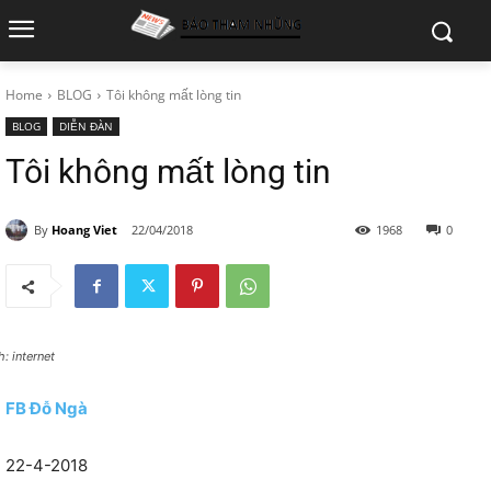
Home
BLOG
Tôi không mất lòng tin
BLOG
DIỄN ĐÀN
Tôi không mất lòng tin
By
Hoang Viet
22/04/2018
1968
0
: internet
FB Đỗ Ngà
22-4-2018