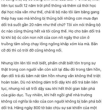
liên tục suốt 12 năm trời phổ thông và thêm cả thời học
đại học nữa vẫn như thế, chả lẽ bộ não tôi làm bằng gang
thép hay sao mà không bị thủng bởi những cơn mưa đạn
dối trá suốt gần 20 năm như thế chứ? Tôi xin nói thẳng bộ
óc nào cũng thủng hết và tôi cũng thế. Họ cho bắn dối trá
từ khi bộ óc còn non nớt của con nít ngây thơ còn ở
truồng tắm sông chạy lông ngông khắp xóm kia mà. Bắn
cỡ đó thì có trời đỡ cũng không nổi.
Nhưng lớn lên tôi mới biết, phẩm chất biết tôn trọng sự
thật trong con người vẫn còn sót lại đâu đó trong tâm hồn,
đạn dối trá dù băm nát tâm hồn nhưng vẫn không thể triệt
hoàn toàn. Dù nó không dám trổi dậy khi dối trá bắn liên
tục, nhưng nó sẽ trổi dậy sau khi hết thời gian bắn phá
của giáo dục. Tuy nhiên, khi hết ngồi ghế nhà trường
không có nghĩa là não của con người không bị bắn phá bởi
dối trá. Hằng ngày 800 tờ báo chịu sự sai khiến của một