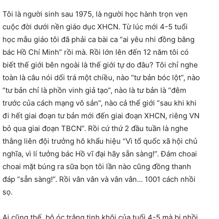
Tôi là người sinh sau 1975, là người học hành trọn vẹn
cuộc đời dưới nền giáo dục XHCN. Từ lúc mới 4-5 tuổi
học mẫu giáo tôi đã phải ca bài ca “ai yêu nhi đồng bằng
bác Hồ Chí Minh” rồi mà. Rồi lớn lên đến 12 năm tôi có
biết thế giới bên ngoài là thế giới tự do đâu? Tôi chỉ nghe
toàn là câu nói dối trá một chiều, nào “tư bản bóc lột”, nào
“tư bản chỉ là phồn vinh giả tạo”, nào là tư bản là “đêm
trước của cách mạng vô sản”, nào cả thế giới “sau khi khi
đi hết giai đoạn tư bản mới đến giai đoạn XHCN, riêng VN
bỏ qua giai đoạn TBCN”. Rồi cứ thứ 2 đầu tuần là nghe
thằng liên đội trưởng hô khẩu hiệu “Vì tổ quốc xã hội chủ
nghĩa, vì lí tưởng bác Hồ vĩ đại hãy sẵn sàng!”. Đám choai
choai mặt búng ra sữa bọn tôi lần nào cũng đồng thanh
đáp “sẵn sàng!”. Rồi vân vân và vân vân… 1001 cách nhồi
sọ.
Ai cũng thế, bộ óc trắng tinh khôi của tuổi 4-5 mà bị nhồi