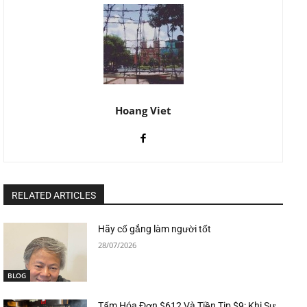
Hoang Viet
RELATED ARTICLES
Hãy cố gắng làm người tốt
28/07/2026
BLOG
Tấm Hóa Đơn $612 Và Tiền Tip $9: Khi Sự