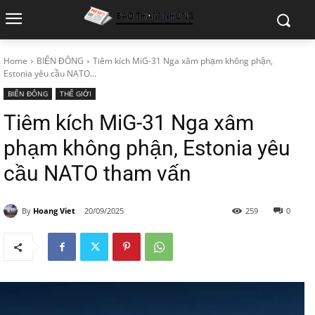
Home
BIỂN ĐÔNG
Tiêm kích MiG-31 Nga xâm phạm không phận,
Estonia yêu cầu NATO...
BIỂN ĐÔNG
THẾ GIỚI
Tiêm kích MiG-31 Nga xâm
phạm không phận, Estonia yêu
cầu NATO tham vấn
By
Hoang Viet
20/09/2025
259
0