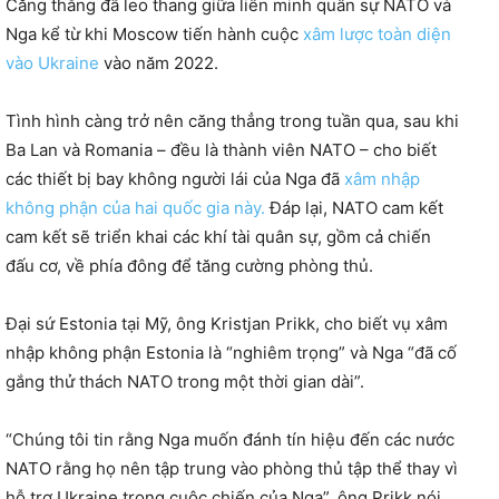
Căng thẳng đã leo thang giữa liên minh quân sự NATO và
Nga kể từ khi Moscow tiến hành cuộc
xâm lược toàn diện
vào Ukraine
vào năm 2022.
Tình hình càng trở nên căng thẳng trong tuần qua, sau khi
Ba Lan và Romania – đều là thành viên NATO – cho biết
các thiết bị bay không người lái của Nga đã
xâm nhập
không phận của hai quốc gia này.
Đáp lại, NATO cam kết
cam kết sẽ triển khai các khí tài quân sự, gồm cả chiến
đấu cơ, về phía đông để tăng cường phòng thủ.
Đại sứ Estonia tại Mỹ, ông Kristjan Prikk, cho biết vụ xâm
nhập không phận Estonia là “nghiêm trọng” và Nga “đã cố
gắng thử thách NATO trong một thời gian dài”.
“Chúng tôi tin rằng Nga muốn đánh tín hiệu đến các nước
NATO rằng họ nên tập trung vào phòng thủ tập thể thay vì
hỗ trợ Ukraine trong cuộc chiến của Nga”, ông Prikk nói