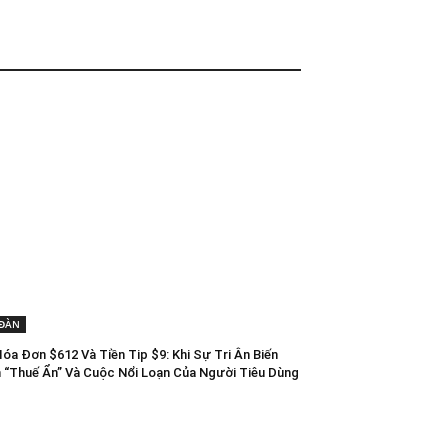
 ĐÀN
óa Đơn $612 Và Tiền Tip $9: Khi Sự Tri Ân Biến
 “Thuế Ẩn” Và Cuộc Nổi Loạn Của Người Tiêu Dùng