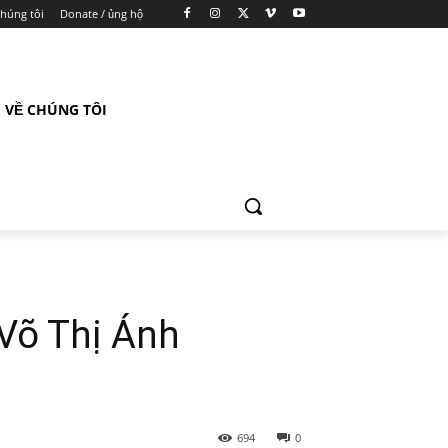
chúng tôi
Donate / ủng hộ
VỀ CHÚNG TÔI
 Võ Thị Ánh
694
0