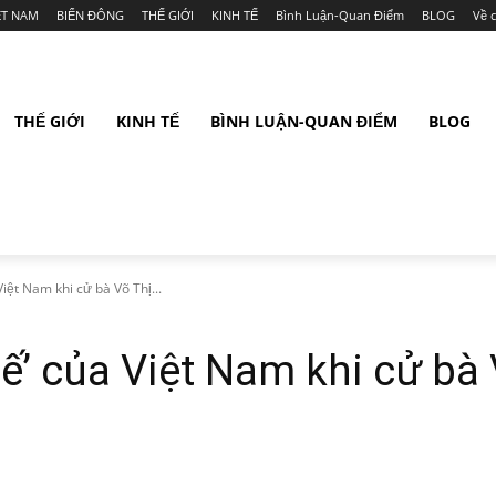
ỆT NAM
BIỂN ĐÔNG
THẾ GIỚI
KINH TẾ
Bình Luận-Quan Điểm
BLOG
Về 
THẾ GIỚI
KINH TẾ
BÌNH LUẬN-QUAN ĐIỂM
BLOG
Việt Nam khi cử bà Võ Thị...
tế’ của Việt Nam khi cử bà