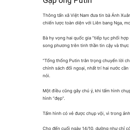
Gặp ông Putin
Thông tấn xã Việt Nam đưa tin bà Ánh Xuân,
chiến lược toàn diện với Liên bang Nga, m
Bà hy vọng hai quốc gia “tiếp tục phối hợ
song phương trên tinh thần tin cậy và thực 
“Tổng thống Putin trân trọng chuyển lời c
chính sách đối ngoại, nhất trí hai nước cầ
nói.
Một điều cũng gây chú ý, khi tấm hình chụ
hình “đẹp”.
Tấm hình có vẻ được chụp vội, vì trong ản
Cho đến cuối ngày 14/10, dường như chỉ có