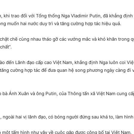
 khi trao đổi với Tổng thống Nga Vladimir Putin, đã khẳng định 
ong muốn hai nước duy trì và tăng cường hợp tác hiệu quả.
p chặt chẽ cùng nhau tháo gỡ các vướng mắc và khó khăn trong q
chất”.
hào đến Lãnh đạo cấp cao Việt Nam, khẳng định Nga luôn coi Việ
n tăng cường hợp tác để đưa quan hệ song phương ngày càng đi và
p bà Ánh Xuân và ông Putin, của Thông tấn xã Việt Nam cung cấ
h, ngoài hai vị lãnh đạo, có bóng người đứng sau khá to, làm hì
 một tấm hình như vậy về cuộc gặp được công bố tại Việt Nam.