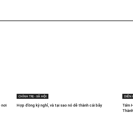
CHÍNH TRỊ - XÃ HỘI
DIỄN
 nơi
Hợp đồng kỳ nghỉ, và tại sao nó dễ thành cái bẫy
Tấm H
Thành