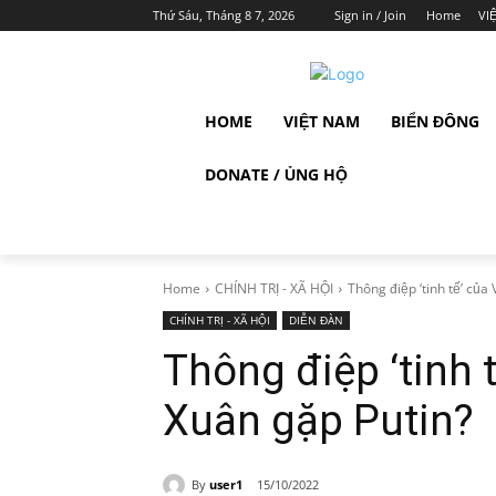
Thứ Sáu, Tháng 8 7, 2026
Sign in / Join
Home
VI
HOME
VIỆT NAM
BIỂN ĐÔNG
DONATE / ỦNG HỘ
Home
CHÍNH TRỊ - XÃ HỘI
Thông điệp ‘tinh tế’ của 
CHÍNH TRỊ - XÃ HỘI
DIỄN ĐÀN
Thông điệp ‘tinh 
Xuân gặp Putin?
By
user1
15/10/2022