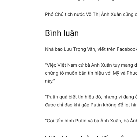
Phó Chủ tịch nước Võ Thị Ánh Xuân cũng đ
B ình luận
Nhà báo Lưu Trọng Văn, viết trên Facebook 
“Việc Việt Nam cử bà Ánh Xuân tuy mang da
chứng tỏ muốn bắn tín hiệu với Mỹ và Phươ
này.”
“Putin quá biết tín hiệu đó, nhưng vì đang 
được chỉ đạo khi gặp Putin không để lọt hìn
“Coi tấm hình Putin và bà Ánh Xuân, bà Ánh