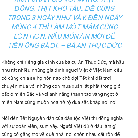
ĐÔNG, THỊT KHO TÀU…ĐỂ CÚNG
TRONG 3 NGÀY NHƯ VẬY. ĐẾN NGÀY
MÙNG 4 THÌ LÀM MỘT MÂM CÚNG
LỚN HƠN, NẤU MÓN ĂN MỚI ĐỂ
TIỄN ÔNG BÀ ĐI. – BÀ AN THỤC ĐỨC
Không chỉ riêng gia đình của bà cụ An Thục Đức, mà hầu
như rất nhiều những gia đình người Việt ở Việt Nam đều
có cùng chia sẻ họ nôn nao chờ đợi Tết khi đất trời
chuyển mùa với những cơn mưa xuân lất phất trong gió
bấc ở miền Bắc và với ánh nắng thanh tao vàng ngọt ở
miền Nam cùng muôn hoa nở rộ đua sắc khắp nơi nơi.
Nói đến Tết Nguyên đán của dân tộc Việt thì đồng nghĩa
với sự đoàn viên, sum vầy. Người Việt dù ở đâu làm gì
cũng cố gắng trở về quê nhà, nơi chôn nhau cắt rốn để