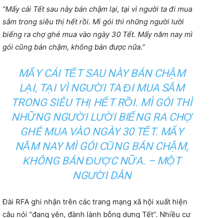
“Mấy cái Tết sau này bán chậm lại, tại vì người ta đi mua
sắm trong siêu thị hết rồi. Mì gói thì những người lười
biếng ra chợ ghé mua vào ngày 30 Tết. Mấy năm nay mì
gói cũng bán chậm, không bán được nữa.”
MẤY CÁI TẾT SAU NÀY BÁN CHẬM
LẠI, TẠI VÌ NGƯỜI TA ĐI MUA SẮM
TRONG SIÊU THỊ HẾT RỒI. MÌ GÓI THÌ
NHỮNG NGƯỜI LƯỜI BIẾNG RA CHỢ
GHÉ MUA VÀO NGÀY 30 TẾT. MẤY
NĂM NAY MÌ GÓI CŨNG BÁN CHẬM,
KHÔNG BÁN ĐƯỢC NỮA. – MỘT
NGƯỜI DÂN
Đài RFA ghi nhận trên các trang mạng xã hội xuất hiện
câu nói “đang yên, đành lành bỗng dưng Tết”. Nhiều cư