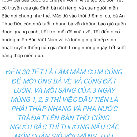
cổ truyền của gia đình bà nói riêng, và của người miền
Bắc nói chung như thế. Mặc dù vào thời điểm di cư, bà An
Thục Đức còn nhỏ tuổi, nhưng bà vẫn không bao giờ quên
được quang cảnh, tiết trời mỗi độ xuân về, Tết đến ở cố
hương miền Bắc Việt Nam và bà luôn gìn giữ nếp sinh
hoạt truyền thống của gia đình trong những ngày Tết suốt
hàng thập niên qua.
ĐẾN 30 TẾT LÀ LÀM MÂM CƠM CÚNG
ĐỂ MỜI ÔNG BÀ VỀ VÀ CÚNG ĐẤT
LUÔN. VÀ MỖI SÁNG CỦA 3 NGÀY
MÙNG 1, 2, 3 THÌ VIỆC ĐẦU TIÊN LÀ
PHẢI THẮP NHANG VÀ PHA NƯỚC
TRÀ ĐẶT LÊN BÀN THỜ CÚNG.
NGƯỜI BẮC THÌ THƯỜNG NẤU CÁC
MÓN CHÂN GIÒ VỚI MĂNG, THỊT