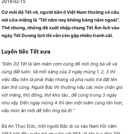
2018-02-15
Cứ mỗi độ Tết về, người dân ở Việt Nam thường có câu
nói cửa miệng là “Tết năm nay không bằng năm ngoái”.
Thế nhưng, những đề xuất nhập chung Tết Âm lich vào
ngày Tết Dương lịch thì vẫn còn gặp nhiều tranh cãi.
Luyến tiếc Tết xưa
“Đến 30 Tết là làm mâm cơm cúng để mời ông bà về và
cúng đất luôn. Và mỗi sáng của 3 ngày mùng 1, 2, 3 thì
việc đầu tiên là phải thắp nhang và pha nước trà đặt lên
bàn thờ cúng. Người Bắc thì thường nấu các món chân giò
với măng, thịt đông, thịt kho tàu…để cúng trong 3 ngày
như vậy. Đến ngày mùng 4 thì làm một mâm cúng lớn hơn,
nấu món ăn mới để tiễn ông bà đi.”
Bà An Thục Đức, một người Bắc di cư vào Nam hồi năm
1954 bắt đầu cuộc trò chuyện với RFA về tập tục đón Tết