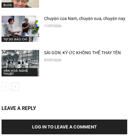
BLOG
Chuyện của Nam, chuyện xưa, chuyện nay
11/07/2026
TỰ DO BÁO CHÍ
SÀI GÒN: KÝ ỨC KHÔNG THỂ THAY TÊN
07/07/2026
VĂN HOÁ NGHỆ
THUẬT
LEAVE A REPLY
LOG IN TO LEAVE A COMMENT