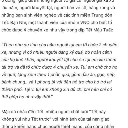
0 đồng” giúp đưa những người vô gia cư, người già xa xứ
lâu năm, người khuyết tật, người bán vé số, hàng rong và
những bạn sinh viên nghèo về các tỉnh miền Trung đón
Tết. Bạn Nhi, một thành viên của nhóm VNO cho biết tổ
chức được 4 chuyến xe như vậy trong dịp Tết Mậu Tuất:
“Theo như dự tính của năm ngoái tụi em tổ chức 2 chuyến
xe, nhưng vì có nhiều người đăng ký quá, do hoàn cảnh
của họ khó khăn, người khuyết tật cho ên tụi em xin thêm
tài trợ và đã tổ chức được 4 chuyến xe. Tụi em chở cho họ
về quê, tặng kèm theo 1 phần quà, gồm dầu ăn, gạo, nếp,
bánh chưng…và 1 phong bì với tiền hỗ trợ cho họ trở lại
thành phố. Tại vì tụi em không xin đủ chi phí nên chỉ có
thể giúp họ như vậy thôi.”
Mặc dù nhắc đến Tết, nhiều người chắt lưỡi “Tết này
không vui như Tết trước” với hình ảnh của tai nạn giao
thông khiến hàng chục người thiệt mạng, của công nhân