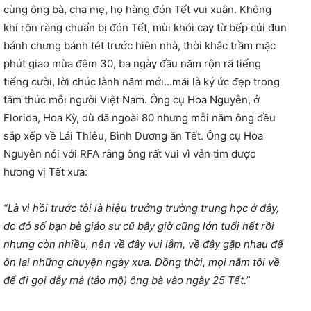
cùng ông bà, cha mẹ, họ hàng đón Tết vui xuân. Không
khí rộn ràng chuẩn bị đón Tết, mùi khói cay từ bếp củi đun
bánh chưng bánh tét trước hiên nhà, thời khắc trầm mặc
phút giao mùa đêm 30, ba ngày đầu năm rộn rã tiếng
tiếng cười, lời chúc lành năm mới…mãi là ký ức đẹp trong
tâm thức mỗi người Việt Nam. Ông cụ Hoa Nguyễn, ở
Florida, Hoa Kỳ, dù đã ngoài 80 nhưng mỗi năm ông đều
sắp xếp về Lái Thiêu, Bình Dương ăn Tết. Ông cụ Hoa
Nguyễn nói với RFA rằng ông rất vui vì vẫn tìm được
hương vị Tết xưa:
“Là vì hồi trước tôi là hiệu trưởng trường trung học ở đây,
do đó số bạn bè giáo sư cũ bây giờ cũng lớn tuổi hết rồi
nhưng còn nhiều, nên về đây vui lắm, về đây gặp nhau để
ôn lại những chuyện ngày xưa. Đồng thời, mọi năm tôi về
để đi gọi dẫy mả (tảo mộ) ông bà vào ngày 25 Tết.”