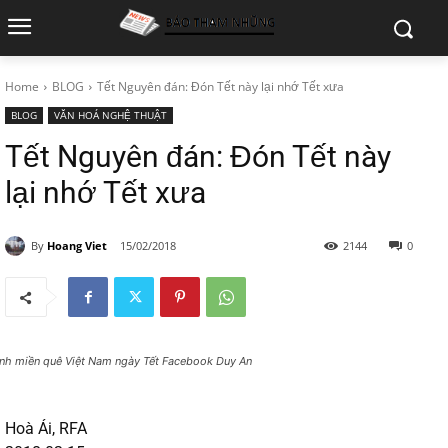
Home
BLOG
Tết Nguyên đán: Đón Tết này lại nhớ Tết xưa
BLOG
VĂN HOÁ NGHỆ THUẬT
Tết Nguyên đán: Đón Tết này
lại nhớ Tết xưa
By
Hoang Viet
15/02/2018
2144
0
nh miền quê Việt Nam ngày Tết Facebook Duy An
Hoà Ái, RFA