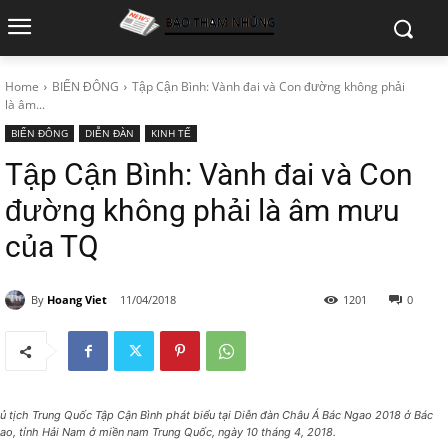
Home
BIỂN ĐÔNG
Tập Cận Bình: Vành đai và Con đường không phải
là âm...
BIỂN ĐÔNG
DIỄN ĐÀN
KINH TẾ
Tập Cận Bình: Vành đai và Con
đường không phải là âm mưu
của TQ
By
Hoang Viet
11/04/2018
1201
0
ủ tịch Trung Quốc Tập Cận Bình phát biểu tại Diễn đàn Châu Á Bác Ngao 2018 ở Bác
ao, tỉnh Hải Nam ở miền nam Trung Quốc, ngày 10 tháng 4, 2018.