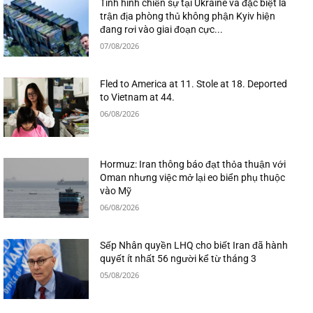
Tình hình chiến sự tại Ukraine và đặc biệt là
trận địa phòng thủ không phận Kyiv hiện
đang rơi vào giai đoạn cực...
07/08/2026
Fled to America at 11. Stole at 18. Deported
to Vietnam at 44.
06/08/2026
Hormuz: Iran thông báo đạt thỏa thuận với
Oman nhưng việc mở lại eo biển phụ thuộc
vào Mỹ
06/08/2026
Sếp Nhân quyền LHQ cho biết Iran đã hành
quyết ít nhất 56 người kể từ tháng 3
05/08/2026