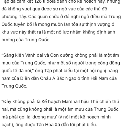
Tập đã cam kết 126 tỉ đôla dành cho kế hoạch này, nhưng
đã không vượt qua được sự ngờ vực của các thủ đô
phương Tây. Các quan chức ở đó nghi ngờ điều mà Trung
Quốc tuyên bố là mong muốn lan tỏa sự thịnh vượng ở
khu vực này thật ra là một nỗ lực nhằm khẳng định ảnh
hưởng của Trung Quốc.
“Sáng kiến Vành đai và Con đường không phải là một âm
mưu của Trung Quốc, như một số người trong cộng đồng
quốc tế đã nói,” ông Tập phát biểu tại một hội nghị hàng
năm của Diễn đàn Châu Á Bác Ngao ở tỉnh Hải Nam của
Trung Quốc.
“Đây không phải là Kế hoạch Marshall hậu Thế chiến thứ
hai, mà cũng không phải là một âm mưu của Trung Quốc,
mà phải gọi là ‘dương mưu’ (ý nói một kế hoạch minh
bạch), ông được Tân Hoa Xã dẫn lời phát biểu.