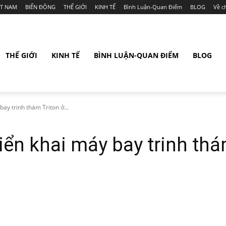
ỆT NAM
BIỂN ĐÔNG
THẾ GIỚI
KINH TẾ
Bình Luận-Quan Điểm
BLOG
Về c
THẾ GIỚI
KINH TẾ
BÌNH LUẬN-QUAN ĐIỂM
BLOG
ay trinh thám Triton ở...
iển khai máy bay trinh thá