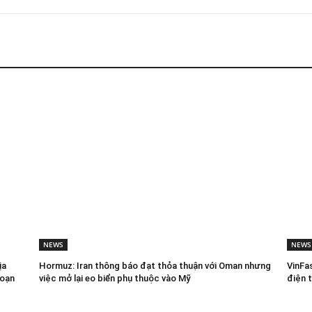
NEWS
NEWS
ịa
Hormuz: Iran thông báo đạt thỏa thuận với Oman nhưng
VinFa
đoạn
việc mở lại eo biển phụ thuộc vào Mỹ
điện 