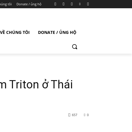
húng tôi
Donate / ủng hộ
VỀ CHÚNG TÔI
DONATE / ỦNG HỘ
m Triton ở Thái
657
0