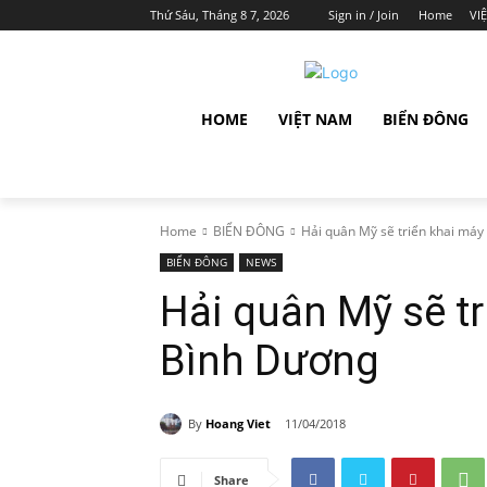
Thứ Sáu, Tháng 8 7, 2026
Sign in / Join
Home
VI
HOME
VIỆT NAM
BIỂN ĐÔNG
Home
BIỂN ĐÔNG
Hải quân Mỹ sẽ triển khai máy b
BIỂN ĐÔNG
NEWS
Hải quân Mỹ sẽ tr
Bình Dương
By
Hoang Viet
11/04/2018
Share