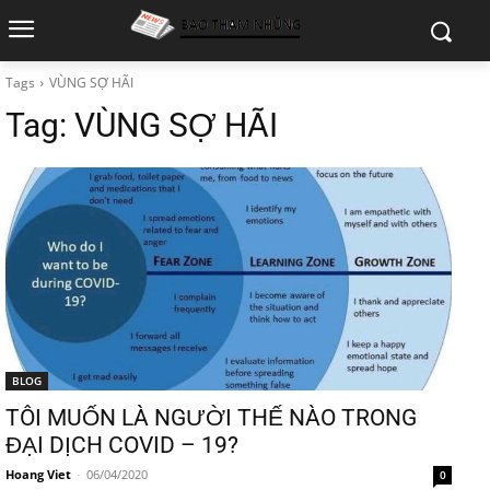
Tags
VÙNG SỢ HÃI
Tag:
VÙNG SỢ HÃI
BLOG
TÔI MUỐN LÀ NGƯỜI THẾ NÀO TRONG
ĐẠI DỊCH COVID – 19?
Hoang Viet
-
06/04/2020
0