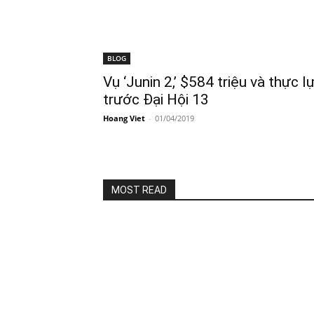
BLOG
Vụ ‘Junin 2,’ $584 triệu và thực
trước Đại Hội 13
Hoang Viet
-
01/04/2019
MOST READ