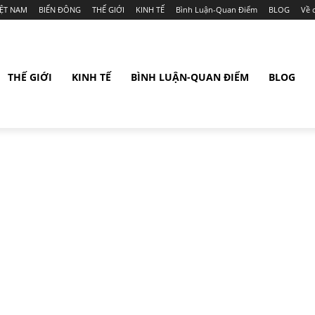
IỆT NAM
BIỂN ĐÔNG
THẾ GIỚI
KINH TẾ
Bình Luận-Quan Điểm
BLOG
Về 
THẾ GIỚI
KINH TẾ
BÌNH LUẬN-QUAN ĐIỂM
BLOG