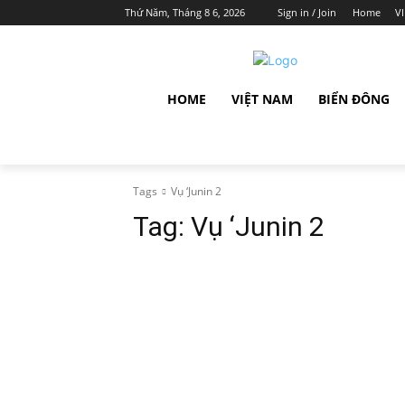
Thứ Năm, Tháng 8 6, 2026
Sign in / Join
Home
V
HOME
VIỆT NAM
BIỂN ĐÔNG
Tags
Vụ ‘Junin 2
Tag:
Vụ ‘Junin 2