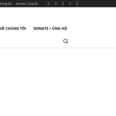
chúng tôi
Donate / ủng hộ
VỀ CHÚNG TÔI
DONATE / ỦNG HỘ