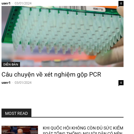
user1
-
03/01/2024
0
DIỄN ĐÀN
Câu chuyện về xét nghiệm gộp PCR
user1
-
03/01/2024
0
MOST READ
KHI QUỐC HỘI KHÔNG CÒN ĐỦ SỨC KIỂM
SOÁT TỔNG THỐNG: NGƯỜI DÂN CÓ NÊN