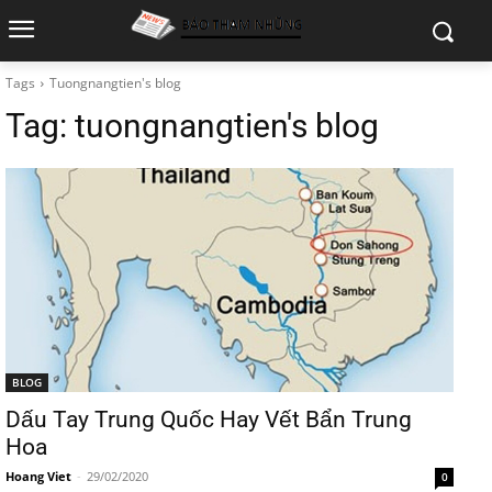
Tags
Tuongnangtien's blog
Tag:
tuongnangtien's blog
BLOG
Dấu Tay Trung Quốc Hay Vết Bẩn Trung
Hoa
Hoang Viet
-
29/02/2020
0