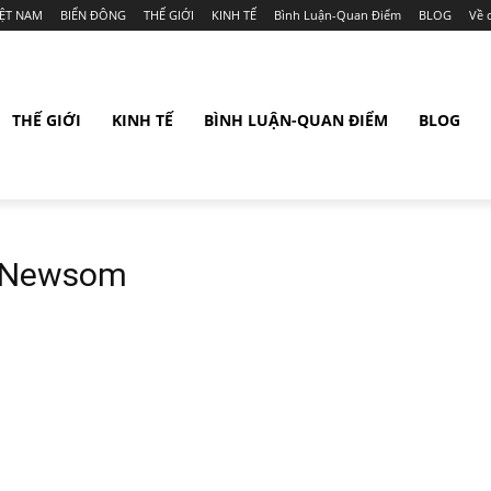
IỆT NAM
BIỂN ĐÔNG
THẾ GIỚI
KINH TẾ
Bình Luận-Quan Điểm
BLOG
Về 
THẾ GIỚI
KINH TẾ
BÌNH LUẬN-QUAN ĐIỂM
BLOG
n Newsom