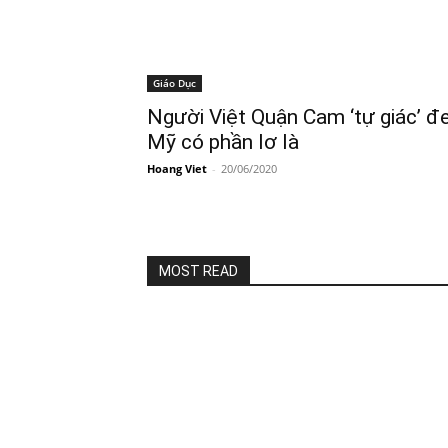
Giáo Dục
Người Việt Quận Cam ‘tự giác’ đ
Mỹ có phần lơ là
Hoang Viet
-
20/06/2020
MOST READ