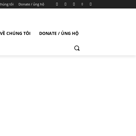
chúng tôi
Donate / ủng hộ
VỀ CHÚNG TÔI
DONATE / ỦNG HỘ