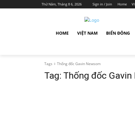
Thứ Năm, Tháng 8 6, 2026
Sign in / Join
Home
V
HOME
VIỆT NAM
BIỂN ĐÔNG
Tags
Thống đốc Gavin Newsom
Tag:
Thống đốc Gavi