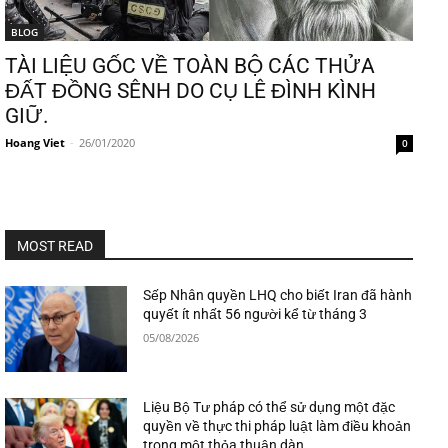
BLOG
TÀI LIỆU GỐC VỀ TOÀN BỘ CÁC THỬA
ĐẤT ĐỒNG SÊNH DO CỤ LÊ ĐÌNH KÌNH
GIỮ.
Hoang Viet
-
26/01/2020
0
MOST READ
Sếp Nhân quyền LHQ cho biết Iran đã hành
quyết ít nhất 56 người kể từ tháng 3
05/08/2026
Liệu Bộ Tư pháp có thể sử dụng một đặc
quyền về thực thi pháp luật làm điều khoản
trong một thỏa thuận dàn...