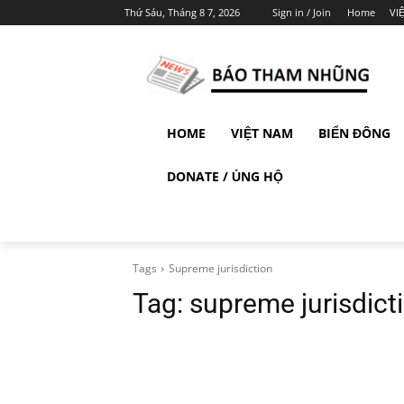
Thứ Sáu, Tháng 8 7, 2026
Sign in / Join
Home
VI
HOME
VIỆT NAM
BIỂN ĐÔNG
DONATE / ỦNG HỘ
Tags
Supreme jurisdiction
Tag:
supreme jurisdict