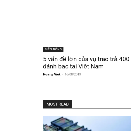
BIỂN ĐÔNG
5 vấn đề lớn của vụ trao trả 40
đánh bạc tại Việt Nam
Hoang Viet
-
16/08/2019
MOST READ