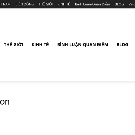
ỆT NAM
BIỂN ĐÔNG
THẾ GIỚI
KINH TẾ
Bình Luận-Quan Điểm
BLOG
Về 
THẾ GIỚI
KINH TẾ
BÌNH LUẬN-QUAN ĐIỂM
BLOG
ion