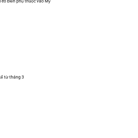
i eo biển phụ thuộc vào Mỹ
kể từ tháng 3