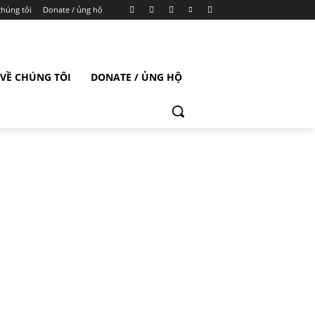
chúng tôi
Donate / ủng hộ
VỀ CHÚNG TÔI
DONATE / ỦNG HỘ