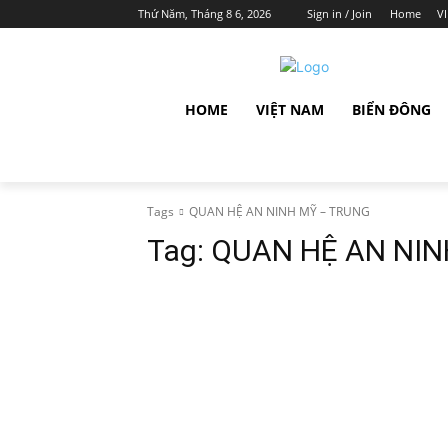
Thứ Năm, Tháng 8 6, 2026
Sign in / Join
Home
V
HOME
VIỆT NAM
BIỂN ĐÔNG
Tags
QUAN HỆ AN NINH MỸ – TRUNG
Tag:
QUAN HỆ AN NIN