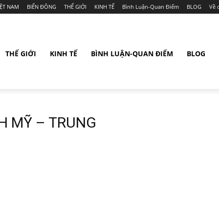
IỆT NAM
BIỂN ĐÔNG
THẾ GIỚI
KINH TẾ
Bình Luận-Quan Điểm
BLOG
Về 
THẾ GIỚI
KINH TẾ
BÌNH LUẬN-QUAN ĐIỂM
BLOG
H MỸ – TRUNG