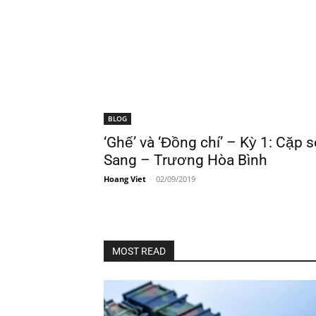
BLOG
‘Ghế’ và ‘Đồng chí’ – Kỳ 1: Cặp
Sang – Trương Hòa Bình
Hoang Viet
-
02/09/2019
MOST READ