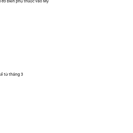
i eo biển phụ thuộc vào Mỹ
kể từ tháng 3