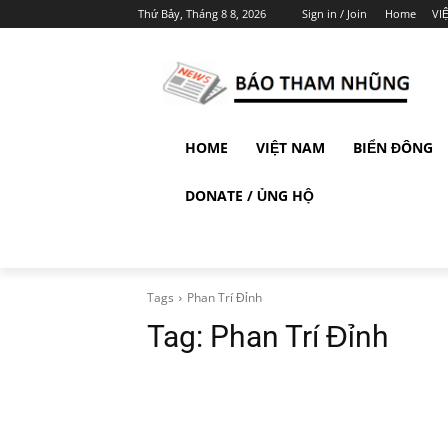
Thứ Bảy, Tháng 8 8, 2026
Sign in / Join
Home
VI
HOME
VIỆT NAM
BIỂN ĐÔNG
DONATE / ỦNG HỘ
Tags
Phan Trí Đỉnh
Tag:
Phan Trí Đỉnh