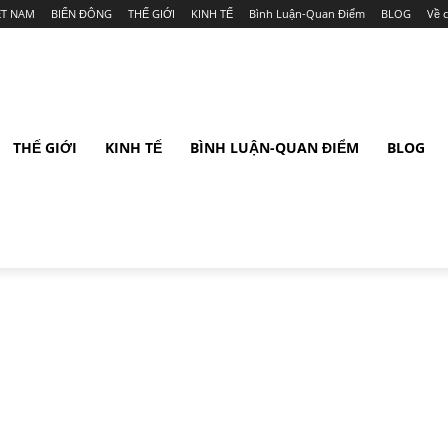
ỆT NAM
BIỂN ĐÔNG
THẾ GIỚI
KINH TẾ
Bình Luận-Quan Điểm
BLOG
Về 
THẾ GIỚI
KINH TẾ
BÌNH LUẬN-QUAN ĐIỂM
BLOG