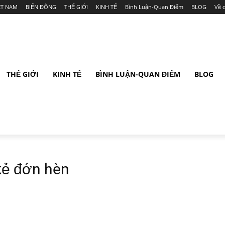
ỆT NAM
BIỂN ĐÔNG
THẾ GIỚI
KINH TẾ
Bình Luận-Quan Điểm
BLOG
Về 
THẾ GIỚI
KINH TẾ
BÌNH LUẬN-QUAN ĐIỂM
BLOG
kẻ đớn hèn