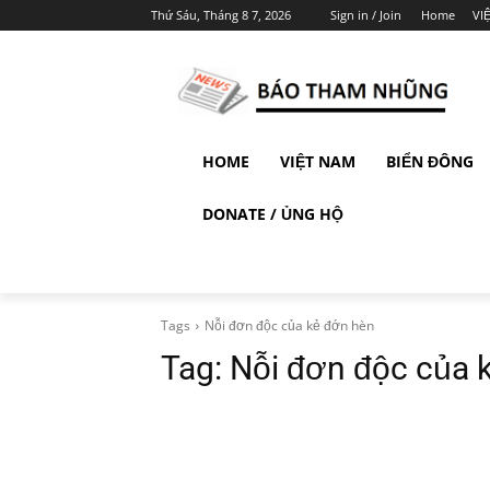
Thứ Sáu, Tháng 8 7, 2026
Sign in / Join
Home
VI
HOME
VIỆT NAM
BIỂN ĐÔNG
DONATE / ỦNG HỘ
Tags
Nỗi đơn độc của kẻ đớn hèn
Tag:
Nỗi đơn độc của 