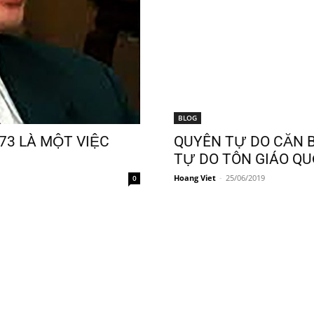
BLOG
73 LÀ MỘT VIỆC
QUYÊN TỰ DO CĂN B
TỰ DO TÔN GIÁO QU
Hoang Viet
-
25/06/2019
0