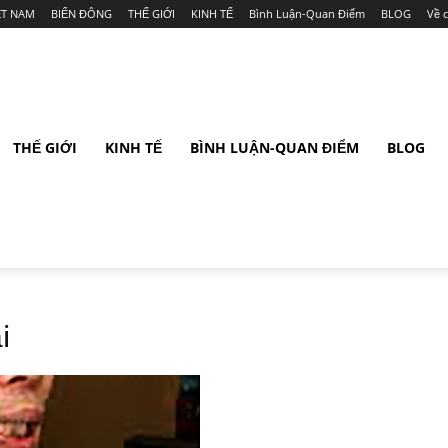
ỆT NAM
BIỂN ĐÔNG
THẾ GIỚI
KINH TẾ
Bình Luận-Quan Điểm
BLOG
Về 
THẾ GIỚI
KINH TẾ
BÌNH LUẬN-QUAN ĐIỂM
BLOG
i