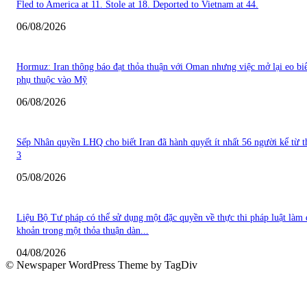
Fled to America at 11. Stole at 18. Deported to Vietnam at 44.
06/08/2026
Hormuz: Iran thông báo đạt thỏa thuận với Oman nhưng việc mở lại eo bi
phụ thuộc vào Mỹ
06/08/2026
Sếp Nhân quyền LHQ cho biết Iran đã hành quyết ít nhất 56 người kể từ 
3
05/08/2026
Liệu Bộ Tư pháp có thể sử dụng một đặc quyền về thực thi pháp luật làm 
khoản trong một thỏa thuận dàn...
04/08/2026
© Newspaper WordPress Theme by TagDiv