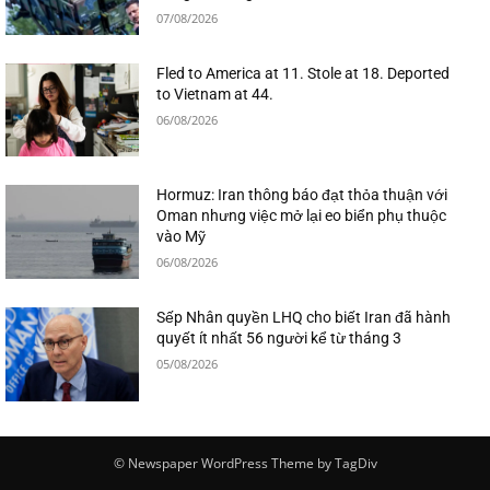
07/08/2026
Fled to America at 11. Stole at 18. Deported
to Vietnam at 44.
06/08/2026
Hormuz: Iran thông báo đạt thỏa thuận với
Oman nhưng việc mở lại eo biển phụ thuộc
vào Mỹ
06/08/2026
Sếp Nhân quyền LHQ cho biết Iran đã hành
quyết ít nhất 56 người kể từ tháng 3
05/08/2026
© Newspaper WordPress Theme by TagDiv