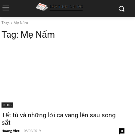
Tags
Mẹ Nấm
Tag:
Mẹ Nấm
BLOG
Tết tù và những lời ca vang lên sau song
sắt
Hoang Viet
-
08/02/2019
0