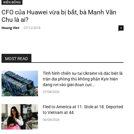
BIỂN ĐÔNG
CFO của Huawei vừa bị bắt, bà Mạnh Vãn
Chu là ai?
Hoang Viet
-
07/12/2018
0
MOST READ
Tình hình chiến sự tại Ukraine và đặc biệt là
trận địa phòng thủ không phận Kyiv hiện
đang rơi vào giai đoạn cực...
07/08/2026
Fled to America at 11. Stole at 18. Deported
to Vietnam at 44.
06/08/2026