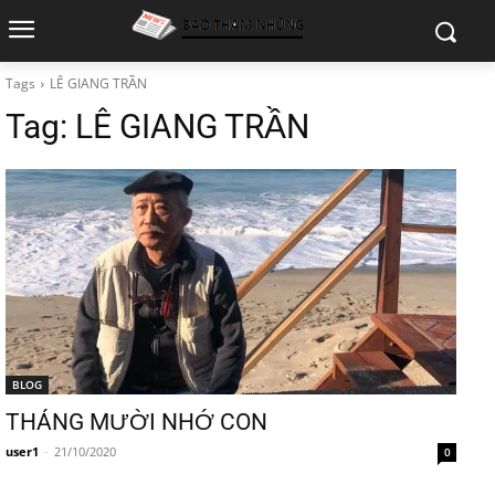
Tags
LÊ GIANG TRẦN
Tag:
LÊ GIANG TRẦN
BLOG
THÁNG MƯỜI NHỚ CON
user1
-
21/10/2020
0