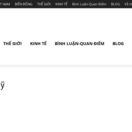
ỆT NAM
BIỂN ĐÔNG
THẾ GIỚI
KINH TẾ
Bình Luận-Quan Điểm
BLOG
Về c
THẾ GIỚI
KINH TẾ
BÌNH LUẬN-QUAN ĐIỂM
BLOG
Mỹ