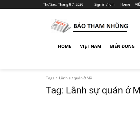
Thứ Sáu, Tháng 8 7, 2026
Sign in / Join
Home
VI
HOME
VIỆT NAM
BIỂN ĐÔNG
Tags
Lãnh sự quán ở Mỹ
Tag:
Lãnh sự quán ở 