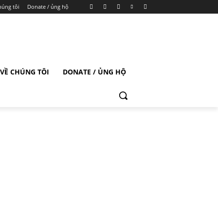
húng tôi
Donate / ủng hộ
VỀ CHÚNG TÔI
DONATE / ỦNG HỘ