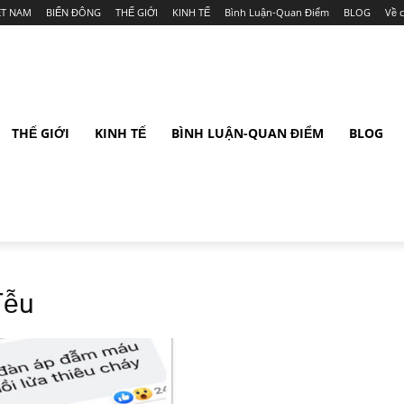
ỆT NAM
BIỂN ĐÔNG
THẾ GIỚI
KINH TẾ
Bình Luận-Quan Điểm
BLOG
Về 
THẾ GIỚI
KINH TẾ
BÌNH LUẬN-QUAN ĐIỂM
BLOG
Tễu