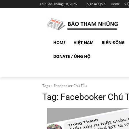
Thứ Bảy, Tháng 8 8, 2026
Sign in / Join
Home
VI
HOME
VIỆT NAM
BIỂN ĐÔNG
DONATE / ỦNG HỘ
Tags
Facebooker Chú Tễu
Tag:
Facebooker Chú 