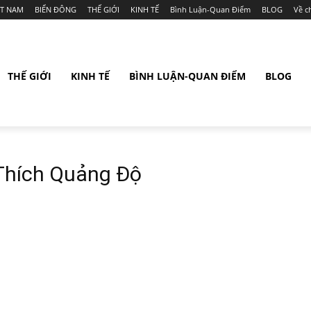
ỆT NAM
BIỂN ĐÔNG
THẾ GIỚI
KINH TẾ
Bình Luận-Quan Điểm
BLOG
Về c
THẾ GIỚI
KINH TẾ
BÌNH LUẬN-QUAN ĐIỂM
BLOG
Thích Quảng Độ