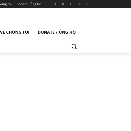
húng tôi
Donate / ủng hộ
VỀ CHÚNG TÔI
DONATE / ỦNG HỘ