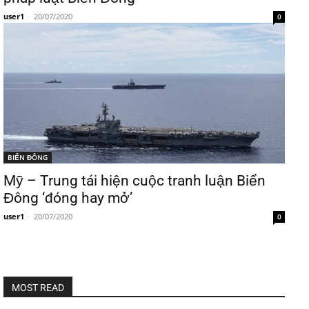
user1
-
20/07/2020
0
BIỂN ĐÔNG
Mỹ – Trung tái hiện cuộc tranh luận Biển
Đông ‘đóng hay mở’
user1
-
20/07/2020
0
MOST READ