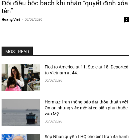
Đôi điều bộc bạch khi nhận “quyết định xóa
tên”
Hoang Viet
-
03/02/2020
0
MOST READ
Fled to America at 11. Stole at 18. Deported
to Vietnam at 44.
06/08/2026
Hormuz: Iran thông báo đạt thỏa thuận với
Oman nhưng việc mở lại eo biển phụ thuộc
vào Mỹ
06/08/2026
Sếp Nhân quyền LHQ cho biết Iran đã hành